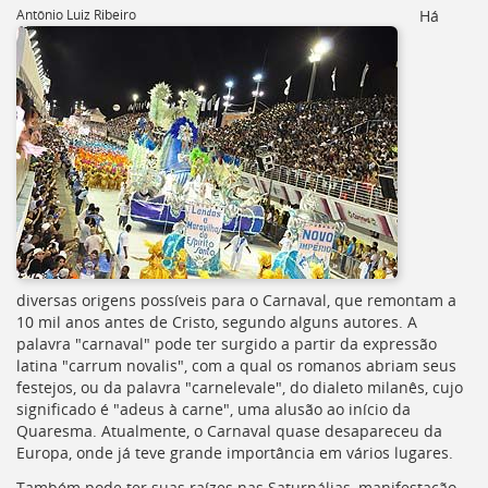
[]
Antônio Luiz Ribeiro
Há
Ir
para
o
Portal
de
Serviços
[]
Ir
para
a
lista
de
secretarias
diversas origens possíveis para o Carnaval, que remontam a
[]
10 mil anos antes de Cristo, segundo alguns autores. A
Ir
palavra "carnaval" pode ter surgido a partir da expressão
para
latina "carrum novalis", com a qual os romanos abriam seus
a
festejos, ou da palavra "carnelevale", do dialeto milanês, cujo
página
significado é "adeus à carne", uma alusão ao início da
de
Quaresma. Atualmente, o Carnaval quase desapareceu da
legislação
Europa, onde já teve grande importância em vários lugares.
[]
Também pode ter suas raízes nas Saturnálias, manifestação