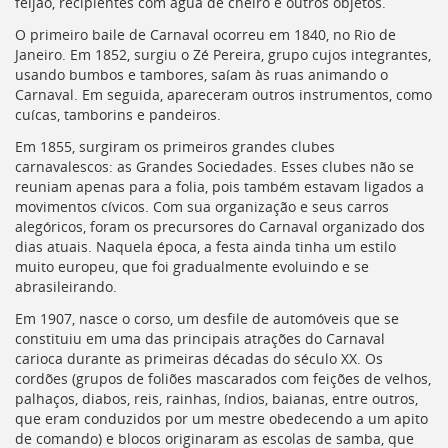
feijão, recipientes com água de cheiro e outros objetos.
O primeiro baile de Carnaval ocorreu em 1840, no Rio de
Janeiro. Em 1852, surgiu o Zé Pereira, grupo cujos integrantes,
usando bumbos e tambores, saíam às ruas animando o
Carnaval. Em seguida, apareceram outros instrumentos, como
cuícas, tamborins e pandeiros.
Em 1855, surgiram os primeiros grandes clubes
carnavalescos: as Grandes Sociedades. Esses clubes não se
reuniam apenas para a folia, pois também estavam ligados a
movimentos cívicos. Com sua organização e seus carros
alegóricos, foram os precursores do Carnaval organizado dos
dias atuais. Naquela época, a festa ainda tinha um estilo
muito europeu, que foi gradualmente evoluindo e se
abrasileirando.
Em 1907, nasce o corso, um desfile de automóveis que se
constituiu em uma das principais atrações do Carnaval
carioca durante as primeiras décadas do século XX. Os
cordões (grupos de foliões mascarados com feições de velhos,
palhaços, diabos, reis, rainhas, índios, baianas, entre outros,
que eram conduzidos por um mestre obedecendo a um apito
de comando) e blocos originaram as escolas de samba, que