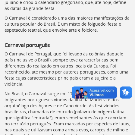
juliano e criou o calendário gregoriano, que, até hoje, define
deste
as datas da grande festa.
menu
[]
O Carnaval é considerado uma das maiores manifestações da
cultura popular do Brasil. É um misto de folguedo, festa e
espetáculo teatral, que envolve arte e folclore.
Carnaval português
O Carnaval de Portugal, que foi levado às colônias daquele
país (inclusive o Brasil), sempre teve características bem
diferentes do realizado em outros locais da Europa. Foi
reconhecido, até mesmo por autores portugueses, como uma
festa cujas características principais eram a sujeira e a
violência.
No Brasil, o Carnaval surge em 1723, com a chegada de
imigrantes portugueses vindos da Ilha da Madeira e dos
arquipélago dos Açores e de Cabo Verde. As festividades
brasileiras, chamadas de entrudo (palavra de origem latina
que significa "entrada"), eram semelhantes às que ocorriam
no território português. Eram marcadas por espécies de lutas,
nas quais se utilizavam como armas ovos, caroços de milho e