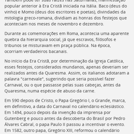
Ir
popular anterior à Era Cristã iniciada na Itália. Baco (deus do
para
vinho) e Momo (deus dos escritores e poetas), divindades da
a
mitologia greco-romana, dividiam as honras dos festejos que
listagem
aconteciam nos meses de novembro e dezembro.
de
notícias
Durante as comemorações em Roma, acontecia uma aparente
[]
quebra da hierarquia social, já que escravos, filósofos e
Ir
tribunos se misturavam em praça pública. Na época,
para
ocorriam verdadeiros bacanais.
o
No início da Era Cristã, por determinação da Igreja Católica,
conteúdo
esses festejos, considerados mundanos, apenas deveriam ser
desta
realizados antes da Quaresma. Assim, os italianos adotaram a
página
palavra "carnevale", sugerindo que seria possível fazer
[]
Carnaval, ou o que passasse pelas suas cabeças, antes da
Ir
Quaresma, numa espécie de abuso da carne.
para
a
Em 590 depois de Cristo, o Papa Gregório I, o Grande, marca,
busca
em definitivo, a data do Carnaval no calendário eclesiástico.
[]
Em 1494, pouco depois da invenção da imprensa por
Voltar
Gutenberg e pouco antes da descoberta do Brasil por Pedro
para
Álvares Cabral, o papa Paulo II passou a incentivar o evento.
o
Em 1582, outro papa, Gregório XIII, reformou o calendário
início