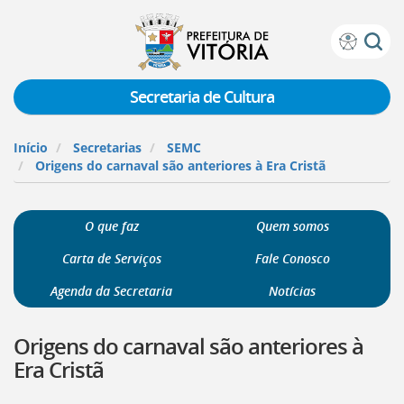
Prefeitura
Atalhos
de
de
Vitória
teclado:
Secretaria de Cultura
Ir
para
Início
Secretarias
SEMC
a
Origens do carnaval são anteriores à Era Cristã
página
de
instruções
O que faz
Quem somos
de
acessibilidade
Carta de Serviços
Fale Conosco
[]
Ir
Agenda da Secretaria
Notícias
para
a
Origens do carnaval são anteriores à
página
inicial
Era Cristã
do
Portal