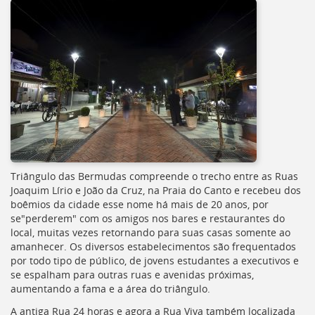
[]
Ir
para
o
Portal
de
Serviços
[]
Ir
para
a
lista
Triângulo das Bermudas compreende o trecho entre as Ruas
de
Joaquim Lírio e João da Cruz, na Praia do Canto e recebeu dos
secretarias
boêmios da cidade esse nome há mais de 20 anos, por
[]
se"perderem" com os amigos nos bares e restaurantes do
Ir
local, muitas vezes retornando para suas casas somente ao
para
amanhecer. Os diversos estabelecimentos são frequentados
a
por todo tipo de público, de jovens estudantes a executivos e
página
se espalham para outras ruas e avenidas próximas,
de
aumentando a fama e a área do triângulo.
legislação
[]
A antiga Rua 24 horas e agora a Rua Viva também localizada