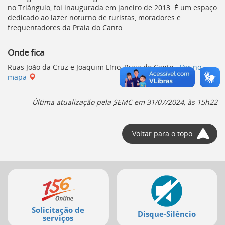
Ir
no Triângulo, foi inaugurada em janeiro de 2013. É um espaço
para
dedicado ao lazer noturno de turistas, moradores e
a
frequentadores da Praia do Canto.
listagem
de
Onde fica
notícias
[]
Ruas João da Cruz e Joaquim Lírio, Praia do Canto -
Ver no
Ir
mapa
para
o
Última atualização pela
SEMC
em
31/07/2024, às 15h22
conteúdo
desta
página
[]
Voltar para o topo
Ir
para
a
Mais
busca
[]
serviços
Voltar
para
Solicitação de
o
Disque-Silêncio
serviços
início