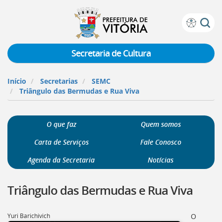
Prefeitura
Atalhos
de
de
Vitória
teclado:
Secretaria de Cultura
Ir
para
Início
Secretarias
SEMC
a
Triângulo das Bermudas e Rua Viva
página
de
instruções
O que faz
Quem somos
de
acessibilidade
Carta de Serviços
Fale Conosco
[]
Ir
Agenda da Secretaria
Notícias
para
a
Triângulo das Bermudas e Rua Viva
página
inicial
do
Yuri Barichivich
O
Portal