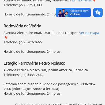
Avenida Fernando Ferrari, s/n, Goiabeiras -
Ver no mapa
deste
Telefone: (27) 3235-6300
menu
[]
Horário de funcionamento: 24 horas
Rodoviária de Vitória
Avenida Alexandre Buaiz, 350, Ilha do Príncipe -
Ver no mapa
Telefone: (27) 3203-3666
Horário de funcionamento: 24 horas
Estação Ferroviária Pedro Nolasco
Avenida Pedro Nolasco, s/n, Jardim América, Cariacica
Telefones: (27) 3333-2444
(informa sobre disponibilidade de passagens) e 0800-285-
7000 (informações sobre a ferrovia)
Horário de funcionamento: 24 horas