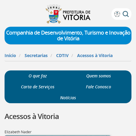
Prefeitura
Atalhos
de
de
Vitória
teclado:
Companhia de Desenvolvimento, Turismo e Inovação
de Vitória
Ir
para
a
Início
Secretarias
CDTIV
Acessos à Vitoria
página
de
instruções
O que faz
Quem somos
de
acessibilidade
Carta de Serviços
Fale Conosco
[]
Ir
Notícias
para
a
Acessos à Vitoria
página
inicial
do
Elizabeth Nader
Portal