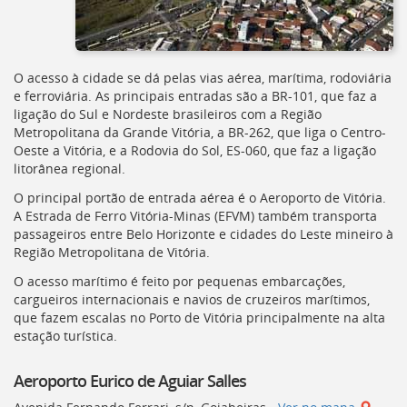
Ir
para
a
listagem
de
O acesso à cidade se dá pelas vias aérea, marítima, rodoviária
notícias
e ferroviária. As principais entradas são a
BR
-101, que faz a
[]
ligação do Sul e Nordeste brasileiros com a Região
Ir
Metropolitana da Grande Vitória, a
BR
-262, que liga o Centro-
para
Oeste a Vitória, e a Rodovia do Sol,
ES
-060, que faz a ligação
o
litorânea regional.
conteúdo
O principal portão de entrada aérea é o Aeroporto de Vitória.
desta
A Estrada de Ferro Vitória-Minas (
EFVM
) também transporta
página
passageiros entre Belo Horizonte e cidades do Leste mineiro à
[]
Região Metropolitana de Vitória.
Ir
para
O acesso marítimo é feito por pequenas embarcações,
a
cargueiros internacionais e navios de cruzeiros marítimos,
busca
que fazem escalas no Porto de Vitória principalmente na alta
[]
estação turística.
Voltar
para
Aeroporto Eurico de Aguiar Salles
o
início