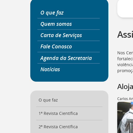
a
página
O que faz
inicial
do
Quem somos
Portal
Assi
Carta de Serviços
[
Ctrl
+
Fale Conosco
Opt
Nos Cen
+
Agenda da Secretaria
]
fortale
0
Ir
violênci
Notícias
para
promoçã
o
Portal
Aloj
de
Serviços
Carlos An
[
O que faz
Ctrl
+
Opt
1ª Revista Científica
+
]
1
2ª Revista Científica
Ir