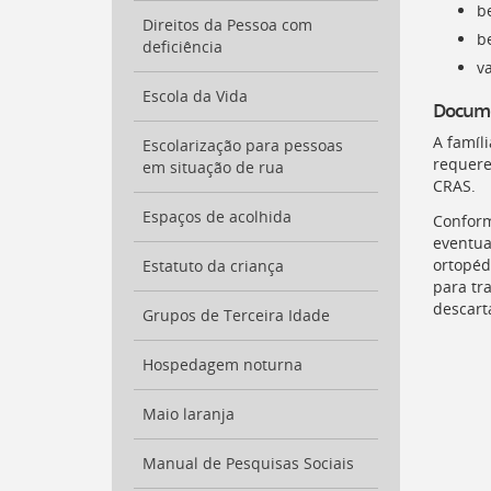
b
a
Direitos da Pessoa com
busca
be
deficiência
[
Ctrl
va
+
Escola da Vida
Opt
Docume
+
A famíl
]
Escolarização para pessoas
9
requere
Voltar
em situação de rua
CRAS
.
para
o
Espaços de acolhida
Confor
início
eventua
deste
ortopéd
Estatuto da criança
menu
para tr
[
Ctrl
descart
Grupos de Terceira Idade
+
Opt
Hospedagem noturna
+
]
t
Maio laranja
Manual de Pesquisas Sociais