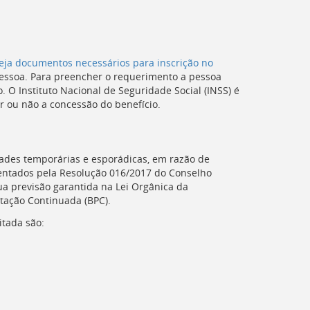
veja documentos necessários para inscrição no
pessoa. Para preencher o requerimento a pessoa
 O Instituto Nacional de Seguridade Social (
INSS
) é
ar ou não a concessão do benefício.
idades temporárias e esporádicas, em razão de
mentados pela Resolução 016/2017 do Conselho
ua previsão garantida na Lei Orgânica da
stação Continuada (
BPC
).
itada são: