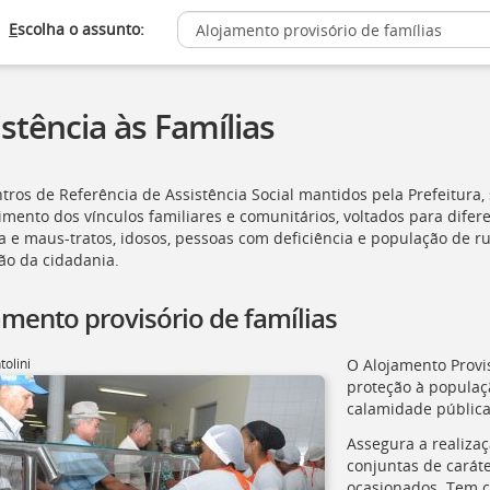
E
scolha o assunto:
stência às Famílias
tros de Referência de Assistência Social mantidos pela Prefeitura,
cimento dos vínculos familiares e comunitários, voltados para difer
a e maus-tratos, idosos, pessoas com deficiência e população de rua
o da cidadania.
amento provisório de famílias
tolini
O Alojamento Provi
proteção à populaç
calamidade pública,
Assegura a realizaç
conjuntas de caráte
ocasionados. Tem c