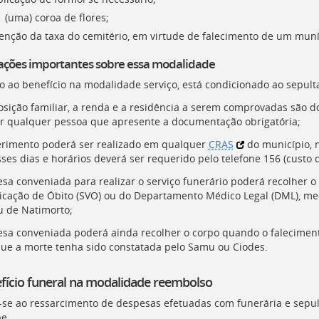
 (uma) coroa de flores;
senção da taxa do cemitério, em virtude de falecimento de um muní
ações importantes sobre essa modalidade
o ao benefício na modalidade serviço, está condicionado ao sepult
sição familiar, a renda e a residência a serem comprovadas são do 
r qualquer pessoa que apresente a documentação obrigatória;
rimento poderá ser realizado em qualquer
CRAS
do município, n
ses dias e horários deverá ser requerido pelo telefone 156 (custo d
sa conveniada para realizar o serviço funerário poderá recolher o
icação de Óbito (
SVO
) ou do Departamento Médico Legal (
DML
), m
u de Natimorto;
sa conveniada poderá ainda recolher o corpo quando o falecimen
ue a morte tenha sido constatada pelo Samu ou Ciodes.
fício funeral na modalidade reembolso
-se ao ressarcimento de despesas efetuadas com funerária e sepu
e.