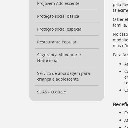
ProJovem Adolescente
pela Re
falecim
Proteção social básica
O benef
família
Proteção social especial
No caso
modalid
Restaurante Popular
mas não
Para faz
Segurança Alimentar e
Nutricional
A
C
Serviço de abordagem para
e
criança e adolescente
r
C
SUAS - O que é
Benefí
C
At
A