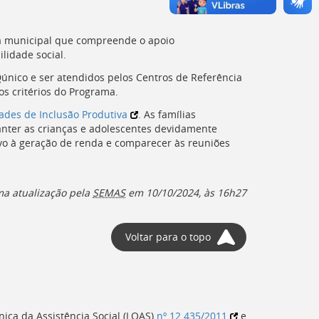
da municipal que compreende o apoio
ilidade social.
D
único e ser atendidos pelos Centros de Referência
os critérios do Programa.
ades de Inclusão Produtiva
. As famílias
anter as crianças e adolescentes devidamente
ivo à geração de renda e comparecer às reuniões
ma atualização pela
SEMAS
em 10/10/2024, às 16h27
Voltar para o topo
ica da Assistência Social (
LOAS
)
nº 12.435/2011
e