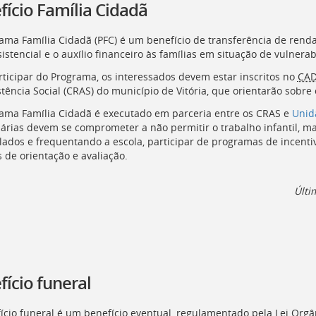
fício Família Cidadã
ama Família Cidadã
(PFC
) é um benefício de transferência de ren
istencial e o auxílio financeiro às famílias em situação de vulnerab
rticipar do Programa, os interessados devem estar inscritos no
CA
tência Social (
CRAS
) do município de Vitória, que orientarão sobre 
ama Família Cidadã é executado em parceria entre os
CRAS
e
Unid
iárias devem se comprometer a não permitir o trabalho infantil, m
lados e frequentando a escola, participar de programas de incent
 de orientação e avaliação.
Últi
fício funeral
ício funeral é um benefício eventual, regulamentado pela Lei Orgân