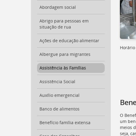
para
Abordagem social
a
lista
de
Abrigo para pessoas em
secretarias
situação de rua
[
Ctrl
+
Ações de educação alimentar
Opt
Horário
+
Albergue para migrantes
]
2
Ir
Assistência às Famílias
para
a
página
Assistência Social
de
legislação
Auxílio emergencial
[
Bene
Ctrl
+
Banco de alimentos
Opt
O Benef
+
um bene
Benefício família extensa
]
3
meios d
Ir
seja, c