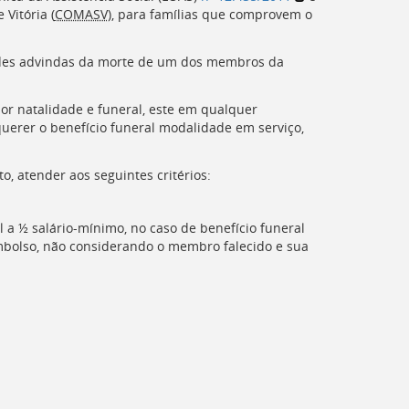
Vitória (
COMASV
), para famílias que comprovem o
dades advindas da morte de um dos membros da
por natalidade e funeral, este em qualquer
querer o benefício funeral modalidade em serviço,
o, atender aos seguintes critérios:
l a ½ salário-mínimo, no caso de benefício funeral
embolso, não considerando o membro falecido e sua