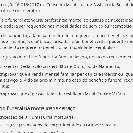
solução nº 016/2017 do Conselho Municipal de Assistência Social de 
ento de um membro.
ício funeral atenderá, preferencialmente, ao custeio de necessi
, e poderá ser requerido nas modalidades de serviço ou reembolso.
 de natimorto, a família tem direito a requerer ambos benefícios: 
ade. Instituições públicas, privadas e/ou beneficentes poderão re
 poderão requerer o benefício na modalidade reembolso.
er jus ao benefício funeral, a família deverá, no ato do requeriment
presentar Declaração ou Certidão de Óbito, ou de Natimorto;
omprovar que a renda mensal familiar per capita é inferior ou igua
m serviço, e ¼ do salário-mínimo, no caso do benefício funeral re
enda;
omprovar que a pessoa falecida residia no Município de Vitória.
cio funeral na modalidade serviço
oncessão de 01 (uma) urna mortuária;
é 03 (três) translados do corpo, limitados à Grande Vitória;
plicação de formol se necessário;