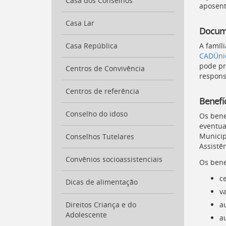
para
Casa dos Conselhos
aposent
a
listagem
Casa Lar
Docume
de
notícias
A famíl
Casa República
[
Ctrl
CADÚni
+
pode pr
Centros de Convivência
Opt
responsá
+
]
Centros de referência
4
Benefí
Ir
para
Conselho do idoso
Os bene
o
eventua
conteúdo
Municipa
Conselhos Tutelares
desta
Assistên
página
Convênios socioassistenciais
[
Os bene
Ctrl
+
c
Dicas de alimentação
Opt
va
+
]
c
au
Direitos Criança e do
Ir
Adolescente
au
para