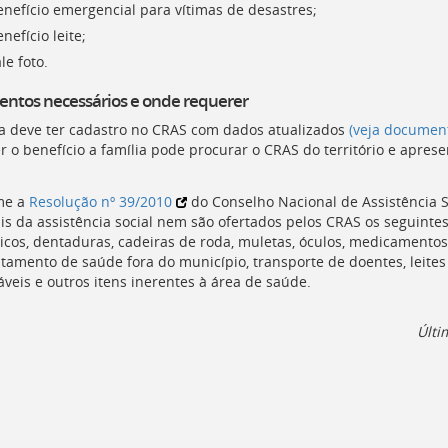
enefício emergencial para vítimas de desastres;
nefício leite;
le foto.
ntos necessários e onde requerer
ia deve ter cadastro no
CRAS
com dados atualizados
(veja document
r o benefício a família pode procurar o
CRAS
do território e apres
me a
Resolução nº 39/2010
do Conselho Nacional de Assistência So
is da assistência social nem são ofertados pelos
CRAS
os seguintes
icos, dentaduras, cadeiras de roda, muletas, óculos, medicamento
atamento de saúde fora do município, transporte de doentes, leites 
áveis e outros itens inerentes à área de saúde.
Últi