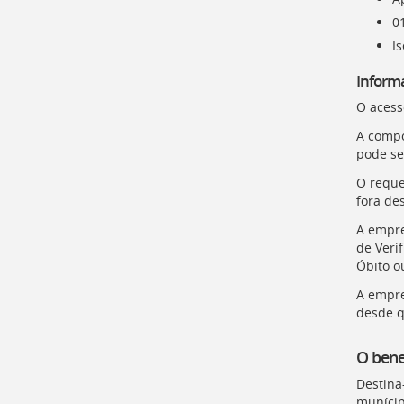
01
I
Inform
O acess
A compo
pode se
O reque
fora des
A empre
de Verif
Óbito o
A empre
desde q
O bene
Destina
munícip