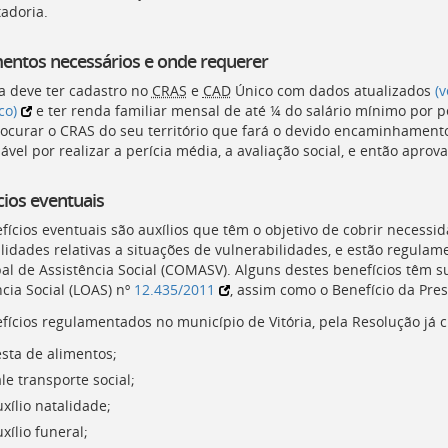
adoria.
ntos necessários e onde requerer
ia deve ter cadastro no
CRAS
e
CAD
Único com dados atualizados
(
co)
e ter renda familiar mensal de até ¼ do salário mínimo por 
ocurar o
CRAS
do seu território que fará o devido encaminhamento.
vel por realizar a perícia média, a avaliação social, e então aprov
cios eventuais
fícios eventuais são auxílios que têm o objetivo de cobrir necess
lidades relativas a situações de vulnerabilidades, e estão regula
l de Assistência Social (
COMASV
). Alguns destes benefícios têm s
cia Social (
LOAS
) nº
12.435/2011
, assim como o Benefício da Pre
fícios regulamentados no município de Vitória, pela Resolução já c
esta de alimentos;
le transporte social;
xílio natalidade;
xílio funeral;