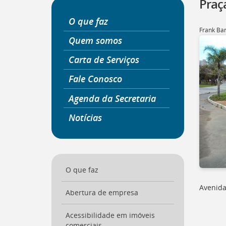
Praç
a
página
O que faz
inicial
Frank Ba
do
Quem somos
Portal
Carta de Serviços
[
Ctrl
+
Fale Conosco
Opt
+
Agenda da Secretaria
]
0
Ir
Notícias
para
o
Portal
de
Serviços
[
O que faz
Ctrl
+
Avenida
Opt
Abertura de empresa
+
]
1
Acessibilidade em imóveis
Ir
comerciais