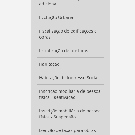
a
adicional
busca
[
Ctrl
Evolução Urbana
+
Opt
Fiscalização de edificações e
+
obras
]
9
Voltar
Fiscalização de posturas
para
o
início
Habitação
deste
menu
Habitação de Interesse Social
[
Ctrl
+
Inscrição mobiliária de pessoa
Opt
física - Reativação
+
]
t
Inscrição mobiliária de pessoa
física - Suspensão
Isenção de taxas para obras