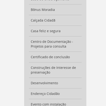
para
a
listagem
Bônus Moradia
de
notícias
Calçada Cidadã
[
Ctrl
+
Casa feliz e segura
Opt
+
Centro de Documentação -
]
4
Projetos para consulta
Ir
para
o
Certificado de conclusão
conteúdo
desta
Construções de Interesse de
página
preservação
[
Ctrl
+
Desenvolvimento
Opt
+
Endereço Cidadão
]
c
Ir
para
Evento com instalação