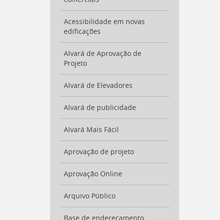
para
a
Acessibilidade em novas
lista
edificações
de
secretarias
[
Alvará de Aprovação de
Ctrl
Projeto
+
Opt
+
Alvará de Elevadores
]
2
Ir
Alvará de publicidade
para
a
Alvará Mais Fácil
página
de
legislação
Aprovação de projeto
[
Ctrl
+
Aprovação Online
Opt
+
Arquivo Público
]
3
Ir
Base de endereçamento