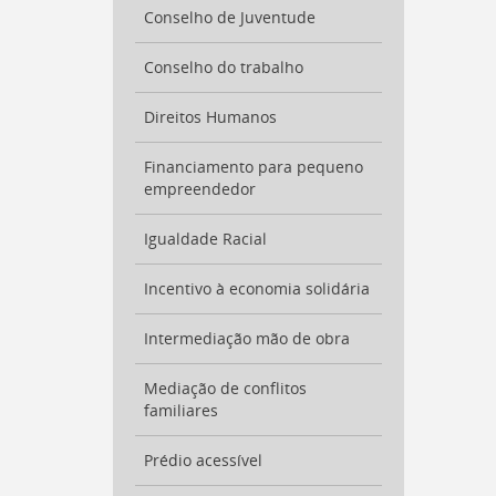
para
Conselho de Juventude
a
listagem
de
Conselho do trabalho
notícias
[
Ctrl
Direitos Humanos
+
Opt
Financiamento para pequeno
+
empreendedor
]
4
Ir
Igualdade Racial
para
o
conteúdo
Incentivo à economia solidária
desta
página
Intermediação mão de obra
[
Ctrl
+
Mediação de conflitos
Opt
familiares
+
]
c
Prédio acessível
Ir
para