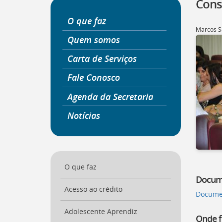
Cons
a
página
O que faz
inicial
Marcos S
do
Quem somos
Portal
Carta de Serviços
[
Ctrl
+
Fale Conosco
Opt
+
Agenda da Secretaria
]
0
Ir
Notícias
para
o
Portal
de
Serviços
[
O que faz
Ctrl
+
Docum
Opt
Acesso ao crédito
Documen
+
]
1
Adolescente Aprendiz
Ir
Onde f