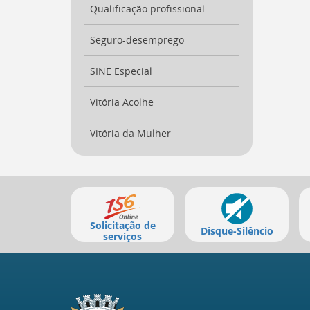
a
Qualificação profissional
busca
[
Ctrl
Seguro-desemprego
+
Opt
SINE Especial
+
]
9
Vitória Acolhe
Voltar
para
o
Vitória da Mulher
início
deste
menu
[
Mais
Ctrl
+
serviços
Opt
Solicitação de
Disque-Silêncio
+
serviços
]
t