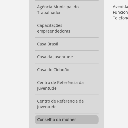
para
Avenida
Agência Municipal do
a
Funcion
Trabalhador
lista
Telefon
de
secretarias
Capacitações
[
empreendedoras
Ctrl
+
Opt
Casa Brasil
+
]
2
Casa da Juventude
Ir
para
Casa do Cidadão
a
página
de
Centro de Referência da
legislação
Juventude
[
Ctrl
+
Centro de Referência da
Opt
Juventude
+
]
3
Conselho da mulher
Ir