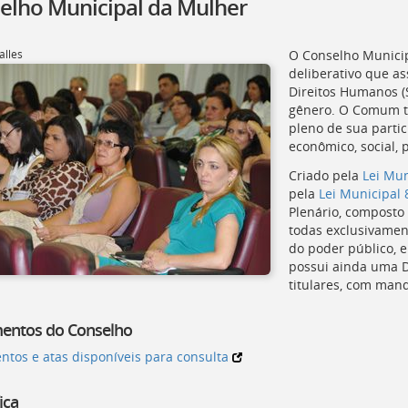
elho Municipal da Mulher
alles
O Conselho Municip
deliberativo que as
Direitos Humanos (
gênero. O
Comum
t
pleno de sua parti
econômico, social, p
Criado pela
Lei Mun
pela
Lei Municipal 
Plenário, composto
todas exclusivamen
do poder público, e
possui ainda uma Di
titulares, com man
entos do Conselho
tos e atas disponíveis para consulta
ica