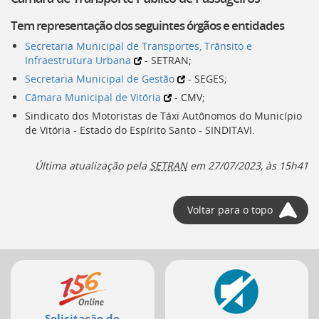
deste
Tem representação dos seguintes órgãos e entidades
menu
[]
Secretaria Municipal de Transportes, Trânsito e
Infraestrutura Urbana
-
SETRAN
;
Secretaria Municipal de Gestão
-
SEGES
;
Câmara Municipal de Vitória
-
CMV
;
Sindicato dos Motoristas de Táxi Autônomos do Município
de Vitória - Estado do Espírito Santo -
SINDITAVI
.
Última atualização pela
SETRAN
em
27/07/2023, às 15h41
Voltar para o topo
Mais
serviços
Solicitação de