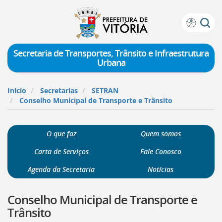
Prefeitura
Atalhos
de
de
Vitória
teclado:
Secretaria de Transportes, Trânsito e Infraestrutura
Urbana
Ir
para
a
Início
Secretarias
SETRAN
página
Conselho Municipal de Transporte e Trânsito
de
instruções
de
O que faz
Quem somos
acessibilidade
[]
Carta de Serviços
Fale Conosco
Ir
para
Agenda da Secretaria
Notícias
a
página
Conselho Municipal de Transporte e
inicial
do
Trânsito
Portal