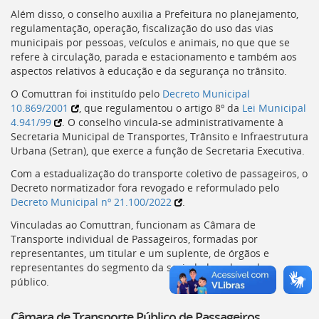
Ir
Além disso, o conselho auxilia a Prefeitura no planejamento,
para
regulamentação, operação, fiscalização do uso das vias
a
municipais por pessoas, veículos e animais, no que que se
listagem
refere à circulação, parada e estacionamento e também aos
de
aspectos relativos à educação e da segurança no trânsito.
notícias
[]
O
Comuttran
foi instituído pelo
Decreto Municipal
Ir
10.869/2001
, que regulamentou o artigo 8º da
Lei Municipal
para
4.941/99
. O conselho vincula-se administrativamente à
o
Secretaria Municipal de Transportes, Trânsito e Infraestrutura
conteúdo
Urbana (
Setran
), que exerce a função de Secretaria Executiva.
desta
Com a estadualização do transporte coletivo de passageiros, o
página
Decreto normatizador fora revogado e reformulado pelo
[]
Decreto Municipal nº 21.100/2022
.
Ir
para
Vinculadas ao
Comuttran
, funcionam as Câmara de
a
Transporte individual de Passageiros, formadas por
busca
representantes, um titular e um suplente, de órgãos e
[]
representantes do segmento da sociedade e do poder
Voltar
público.
para
o
Câmara de Transporte Público de Passageiros
início