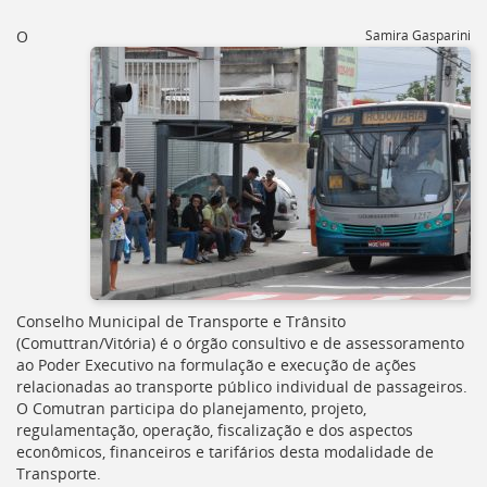
[]
Ir
O
Samira Gasparini
para
o
Portal
de
Serviços
[]
Ir
para
a
lista
de
secretarias
[]
Conselho Municipal de Transporte e Trânsito
Ir
(
Comuttran/Vitória
) é o órgão consultivo e de assessoramento
para
ao Poder Executivo na formulação e execução de ações
a
relacionadas ao transporte público individual de passageiros.
página
O Comutran participa do planejamento, projeto,
de
regulamentação, operação, fiscalização e dos aspectos
legislação
econômicos, financeiros e tarifários desta modalidade de
[]
Transporte.