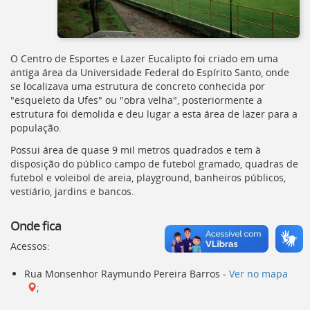
Ir
para
a
listagem
O Centro de Esportes e Lazer Eucalipto foi criado em uma
de
antiga área da Universidade Federal do Espírito Santo, onde
notícias
se localizava uma estrutura de concreto conhecida por
[]
"esqueleto da Ufes" ou "obra velha", posteriormente a
Ir
estrutura foi demolida e deu lugar a esta área de lazer para a
para
população.
o
conteúdo
Possui área de quase 9 mil metros quadrados e tem à
desta
disposição do público campo de futebol gramado, quadras de
página
futebol e voleibol de areia, playground, banheiros públicos,
[]
vestiário, jardins e bancos.
Ir
para
Onde fica
a
busca
Acessos:
[]
Voltar
Rua Monsenhor Raymundo Pereira Barros -
Ver no mapa
para
;
o
início