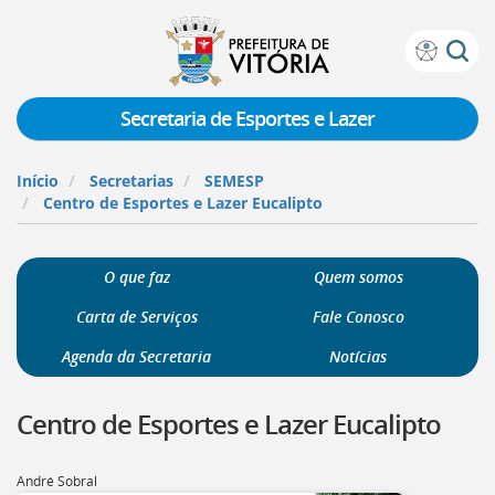
Prefeitura
Atalhos
de
de
Vitória
teclado:
Secretaria de Esportes e Lazer
Ir
para
Início
Secretarias
SEMESP
a
Centro de Esportes e Lazer Eucalipto
página
de
instruções
O que faz
Quem somos
de
acessibilidade
Carta de Serviços
Fale Conosco
[]
Ir
Agenda da Secretaria
Notícias
para
a
Centro de Esportes e Lazer Eucalipto
página
inicial
do
André Sobral
Portal