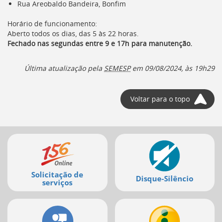
Rua Areobaldo Bandeira, Bonfim
deste
menu
Horário de funcionamento:
[]
Aberto todos os dias, das 5 às 22 horas.
Fechado nas segundas entre
9 e 17h para manutenção.
Última atualização pela
SEMESP
em
09/08/2024, às 19h29
Voltar para o topo
Mais
serviços
Solicitação de
Disque-Silêncio
serviços