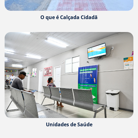
Ir
para
a
O que é Calçada Cidadã
listagem
de
notícias
[]
Ir
para
o
conteúdo
desta
página
[]
Ir
para
a
busca
[]
Voltar
Unidades de Saúde
para
o
início