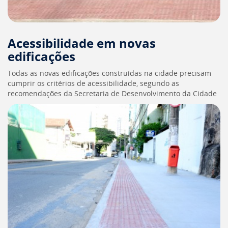
[]
Ir
para
o
Acessibilidade em novas
Portal
edificações
de
Serviços
Todas as novas edificações construídas na cidade precisam
[]
cumprir os critérios de acessibilidade, segundo as
Ir
recomendações da Secretaria de Desenvolvimento da Cidade
para
a
lista
de
secretarias
[]
Ir
para
a
página
de
legislação
[]