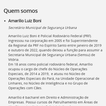
[]
Ir
Quem somos
para
o
Amarilio Luiz Boni
Portal
de
Secretário Municipal de Segurança Urbana
Serviços
Amarilio Luiz Boni é Policial Rodoviário Federal (PRF).
[]
Ingressou na corporação em 2005 e foi Superintendente
Ir
da Regional da PRF no Espírito Santo entre janeiro de 2019
para
e outubro de 2022, quando deixou a função para assumir a
a
Secretaria Municipal de Segurança Urbana (Semsu) de
lista
Vitória.
de
Em 18 anos como policial rodoviário federal, Amarílio
secretarias
ocupou o cargo de chefe do Núcleo de Operações
[]
Especiais, de 2014 a 2019, e atuou no Núcleo de
Ir
Operações Especiais do Pará, na Unidade Operacional de
para
Linhares, no Núcleo de Inteligência e no Grupo de
a
Operações com Cães.
página
de
Amarílio é bacharel em Direito e Administração de
legislação
Empresas. Possui cursos de Patrulhamento em Áreas de
[]