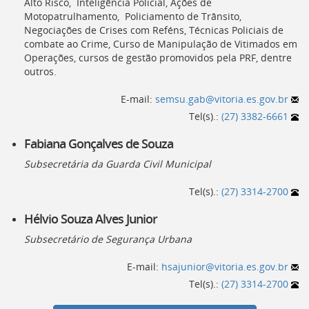
Alto Risco, Inteligência Policial, Ações de
Ir
Motopatrulhamento, Policiamento de Trânsito,
para
Negociações de Crises com Reféns, Técnicas Policiais de
a
combate ao Crime, Curso de Manipulação de Vitimados em
listagem
Operações, cursos de gestão promovidos pela PRF, dentre
de
outros.
notícias
[]
E-mail:
semsu.gab@vitoria.es.gov.br
Ir
para
Tel(s).:
(27) 3382-6661
o
conteúdo
Fabiana Gonçalves de Souza
desta
Subsecretária da Guarda Civil Municipal
página
[]
Tel(s).:
(27) 3314-2700
Ir
para
Hélvio Souza Alves Junior
a
busca
Subsecretário de Segurança Urbana
[]
Voltar
E-mail:
hsajunior@vitoria.es.gov.br
para
Tel(s).:
(27) 3314-2700
o
início