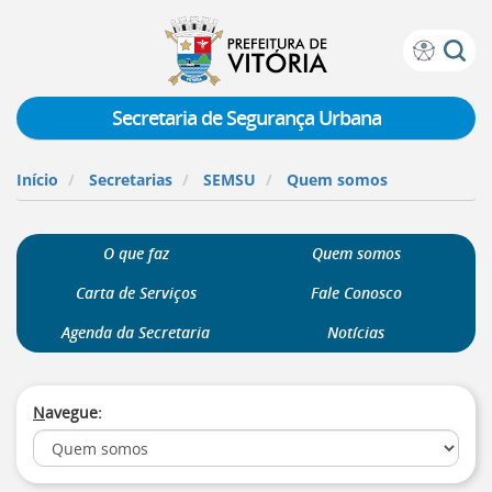
Prefeitura
Atalhos
de
de
Vitória
teclado:
Secretaria de Segurança Urbana
Ir
para
Início
Secretarias
SEMSU
Quem somos
a
página
de
O que faz
Quem somos
instruções
de
Carta de Serviços
Fale Conosco
acessibilidade
[]
Agenda da Secretaria
Notícias
Ir
para
a
N
avegue:
página
inicial
do
Portal