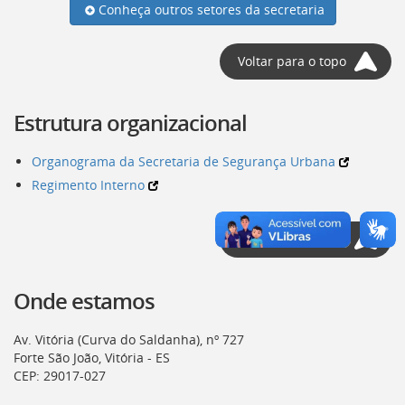
Conheça outros setores da secretaria
deste
menu
[]
Voltar para o topo
Estrutura organizacional
Organograma da Secretaria de Segurança Urbana
Regimento Interno
Voltar para o topo
Onde estamos
Av. Vitória (Curva do Saldanha), nº 727
Forte São João, Vitória - ES
CEP: 29017-027