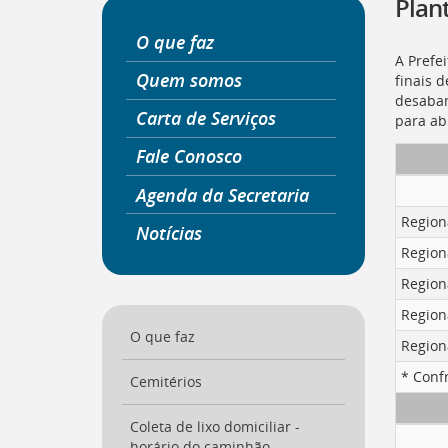
Plant
a
página
O que faz
inicial
A Prefe
do
Quem somos
finais 
Portal
desabam
Carta de Serviços
[
Ctrl
para ab
+
Fale Conosco
Opt
+
Agenda da Secretaria
]
0
Ir
Region
Notícias
para
Region
o
Portal
Region
de
Region
Serviços
[
O que faz
Ctrl
Region
+
* Conf
Opt
Cemitérios
+
]
1
Coleta de lixo domiciliar -
Ir
horário do caminhão