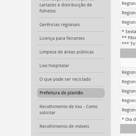
para
Region
cartazes e distribuição de
a
folhetos
listagem
Region
de
Region
notícias
Gerências regionais
[
Ctrl
* Sexta
+
** Pás
Licença para feirantes
Opt
*** Ti
+
Limpeza de áreas públicas
]
4
Ir
Lixo hospitalar
para
Region
o
conteúdo
O que pode ser reciclado
Region
desta
Region
página
Prefeitura de plantão
[
Ctrl
Region
+
Recolhimento de lixo - Como
Region
Opt
solicitar
+
* Dia 
]
c
Recolhimento de móveis
Ir
para