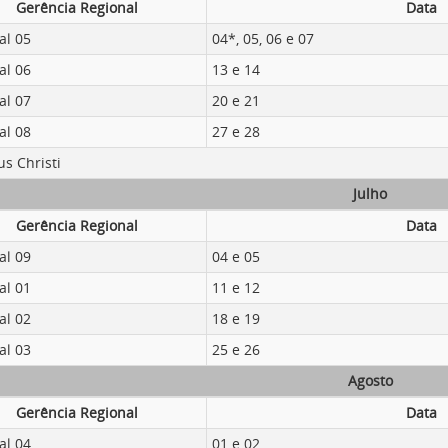
Gerência Regional
Data
al 05
04*, 05, 06 e 07
al 06
13 e 14
al 07
20 e 21
al 08
27 e 28
s Christi
Julho
Gerência Regional
Data
al 09
04 e 05
al 01
11 e 12
al 02
18 e 19
al 03
25 e 26
Agosto
Gerência Regional
Data
al 04
01 e 02