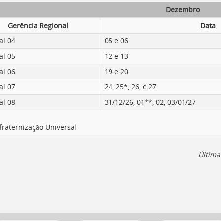
Dezembro
Gerência Regional
Data
al 04
05 e 06
al 05
12 e 13
al 06
19 e 20
al 07
24, 25*, 26, e 27
al 08
31/12/26, 01**, 02, 03/01/27
l
fraternização Universal
Última