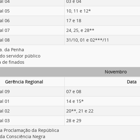
al 04
03 e 04
al 05
10, 11 e 12*
al 06
17 e 18
al 07
24, 25, e 28**
al 08
31/10, 01 e 02***/11
ra. da Penha
do servidor público
a de finados
Novembro
Gerência Regional
Data
al 09
07 e 08
al 01
14 e 15*
al 02
20**, 21 e 22
al 03
28 e 29
da Proclamação da República
 da Consciência Negra