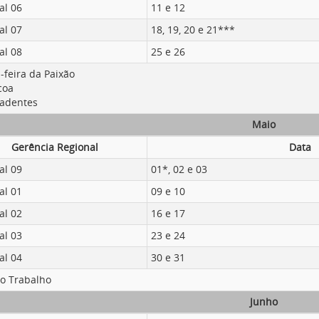
al 06
11 e 12
al 07
18, 19, 20 e 21***
al 08
25 e 26
-feira da Paixão
coa
radentes
Maio
Gerência Regional
Data
al 09
01*, 02 e 03
al 01
09 e 10
al 02
16 e 17
al 03
23 e 24
al 04
30 e 31
do Trabalho
Junho