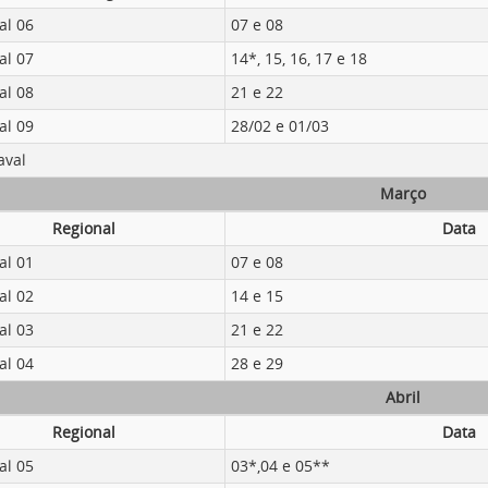
al 06
07 e 08
al 07
14*, 15, 16, 17 e 18
al 08
21 e 22
al 09
28/02 e 01/03
aval
Março
Regional
Data
al 01
07 e 08
al 02
14 e 15
al 03
21 e 22
al 04
28 e 29
Abril
Regional
Data
al 05
03*,04 e 05**