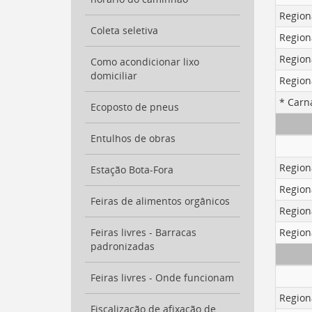
para
Region
a
Coleta seletiva
lista
Region
de
Region
secretarias
Como acondicionar lixo
[
domiciliar
Ctrl
Region
+
* Carn
Opt
Ecoposto de pneus
+
]
2
Entulhos de obras
Ir
para
Region
Estação Bota-Fora
a
página
Region
de
Feiras de alimentos orgânicos
Region
legislação
[
Ctrl
Region
Feiras livres - Barracas
+
padronizadas
Opt
+
Feiras livres - Onde funcionam
]
3
Region
Ir
Fiscalização de afixação de