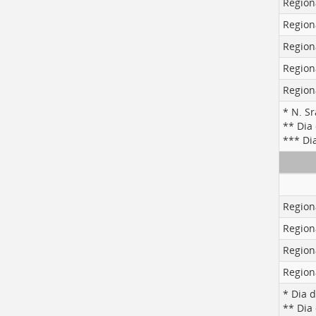
Region
Region
Region
Region
Region
* N. S
** Dia 
*** Di
Region
Region
Region
Region
* Dia 
** Dia