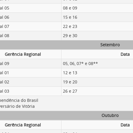
al 05
08 e 09
al 06
15 e 16
al 07
22 e 23
al 08
29 e 30
Setembro
Gerência Regional
Data
al 09
05, 06, 07* e 08**
al 01
12 e 13
al 02
19 e 20
al 03
26 e 27
pendência do Brasil
ersário de Vitória
Outubro
Gerência Regional
Data