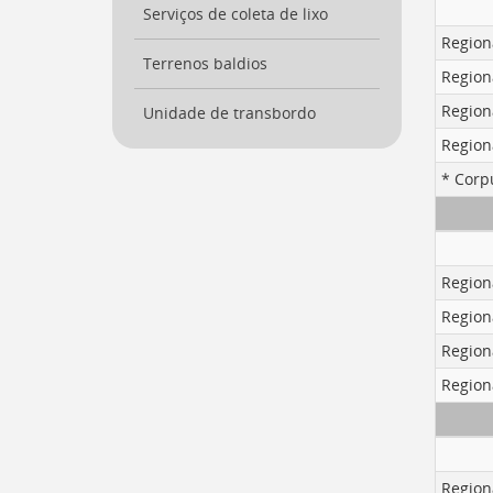
a
Serviços de coleta de lixo
busca
Region
[
Ctrl
Terrenos baldios
Region
+
Opt
Region
Unidade de transbordo
+
Region
]
9
Voltar
* Corpu
para
o
início
deste
menu
Region
[
Ctrl
Region
+
Opt
Region
+
Region
]
t
Region