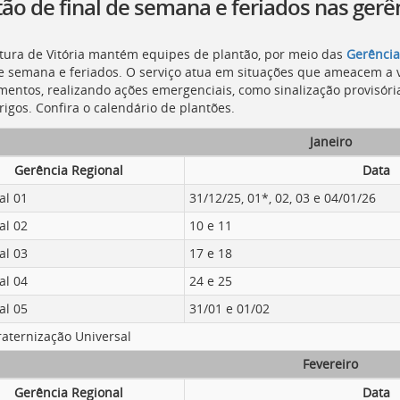
ão de final de semana e feriados nas gerên
itura de Vitória mantém equipes de plantão, por meio das
Gerência
de semana e feriados. O serviço atua em situações que ameacem a 
entos, realizando ações emergenciais, como sinalização provisória
rigos. Confira o calendário de plantões.
Janeiro
Gerência Regional
Data
al 01
31/12/25, 01*, 02, 03 e 04/01/26
al 02
10 e 11
al 03
17 e 18
al 04
24 e 25
al 05
31/01 e 01/02
raternização Universal
Fevereiro
Gerência Regional
Data