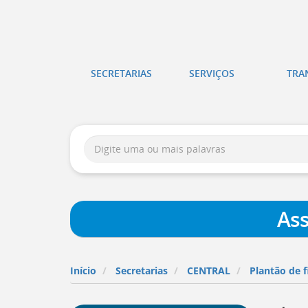
Atalhos
de
itura
teclado:
SECRETARIAS
SERVIÇOS
TRA
tória
Ir
para
a
Busca:
página
de
instruções
de
acessibilidade
Ass
[
Ctrl
+
Opt
+
Início
Secretarias
CENTRAL
Plantão de f
]
a
Ir
para