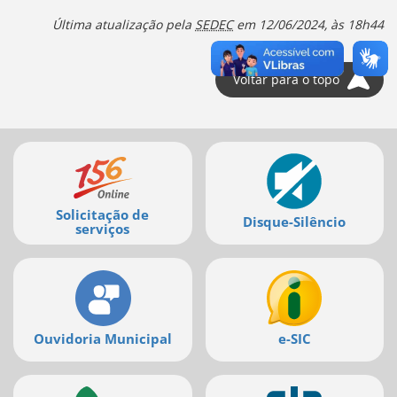
Ir
para
Última atualização pela
SEDEC
em
12/06/2024, às 18h44
a
listagem
de
Voltar para o topo
notícias
[]
Ir
Mais
para
o
serviços
conteúdo
desta
Solicitação de
página
Disque-Silêncio
serviços
[]
Ir
para
a
busca
[]
Ouvidoria Municipal
e-SIC
Voltar
para
o
início