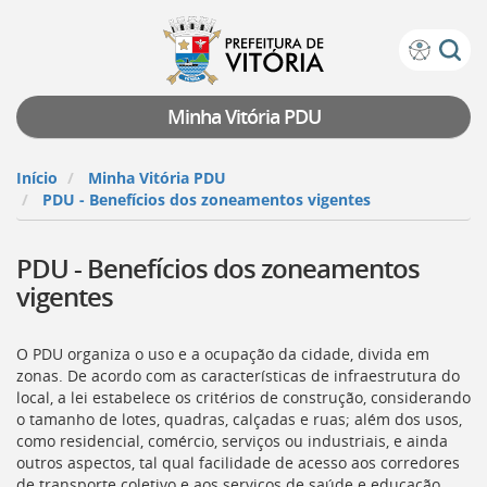
Prefeitura
Atalhos
de
de
Vitória
teclado:
Minha Vitória PDU
Ir
para
Início
Minha Vitória PDU
a
PDU - Benefícios dos zoneamentos vigentes
página
de
PDU - Benefícios dos zoneamentos
instruções
de
vigentes
acessibilidade
[]
Ir
O
PDU
organiza o uso e a ocupação da cidade, divida em
para
zonas. De acordo com as características de infraestrutura do
a
local, a lei estabelece os critérios de construção, considerando
página
o tamanho de lotes, quadras, calçadas e ruas; além dos usos,
inicial
como residencial, comércio, serviços ou industriais, e ainda
do
outros aspectos, tal qual facilidade de acesso aos corredores
Portal
de transporte coletivo e aos serviços de saúde e educação.