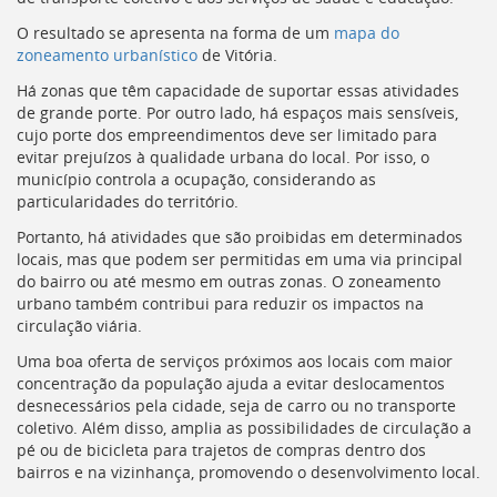
[]
O resultado se apresenta na forma de um
mapa do
Ir
zoneamento urbanístico
de Vitória.
para
o
Há zonas que têm capacidade de suportar essas atividades
Portal
de grande porte. Por outro lado, há espaços mais sensíveis,
de
cujo porte dos empreendimentos deve ser limitado para
Serviços
evitar prejuízos à qualidade urbana do local. Por isso, o
[]
município controla a ocupação, considerando as
Ir
particularidades do território.
para
a
Portanto, há atividades que são proibidas em determinados
lista
locais, mas que podem ser permitidas em uma via principal
de
do bairro ou até mesmo em outras zonas. O zoneamento
secretarias
urbano também contribui para reduzir os impactos na
[]
circulação viária.
Ir
Uma boa oferta de serviços próximos aos locais com maior
para
concentração da população ajuda a evitar deslocamentos
a
desnecessários pela cidade, seja de carro ou no transporte
página
coletivo. Além disso, amplia as possibilidades de circulação a
de
pé ou de bicicleta para trajetos de compras dentro dos
legislação
bairros e na vizinhança, promovendo o desenvolvimento local.
[]