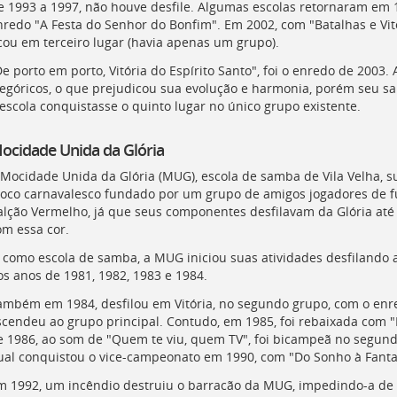
e 1993 a 1997, não houve desfile. Algumas escolas retornaram em 1
nredo "A Festa do Senhor do Bonfim". Em 2002, com "Batalhas e Vitór
icou em terceiro lugar (havia apenas um grupo).
De porto em porto, Vitória do Espírito Santo", foi o enredo de 200
legóricos, o que prejudicou sua evolução e harmonia, porém seu sa
 escola conquistasse o quinto lugar no único grupo existente.
ocidade Unida da Glória
 Mocidade Unida da Glória (
MUG
), escola de samba de Vila Velha, 
loco carnavalesco fundado por um grupo de amigos jogadores de fu
alção Vermelho, já que seus componentes desfilavam da Glória até 
om essa cor.
á como escola de samba, a
MUG
iniciou suas atividades desfilando a
os anos de 1981, 1982, 1983 e 1984.
ambém em 1984, desfilou em Vitória, no segundo grupo, com o enre
scendeu ao grupo principal. Contudo, em 1985, foi rebaixada com "R
e 1986, ao som de "Quem te viu, quem TV", foi bicampeã no segundo
ual conquistou o vice-campeonato em 1990, com "Do Sonho à Fanta
m 1992, um incêndio destruiu o barracão da
MUG
, impedindo-a de 