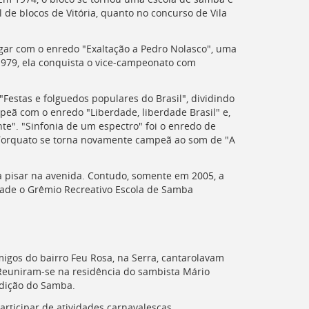
 de blocos de Vitória, quanto no concurso de Vila
ugar com o enredo "Exaltação a Pedro Nolasco", uma
1979, ela conquista o vice-campeonato com
"Festas e folguedos populares do Brasil", dividindo
peã com o enredo "Liberdade, liberdade Brasil" e,
nte". "Sinfonia de um espectro" foi o enredo de
 Torquato se torna novamente campeã ao som de "A
a pisar na avenida. Contudo, somente em 2005, a
tade o Grêmio Recreativo Escola de Samba
migos do bairro Feu Rosa, na Serra, cantarolavam
 Reuniram-se na residência do sambista Mário
adição do Samba.
articipar de atividades carnavalescas