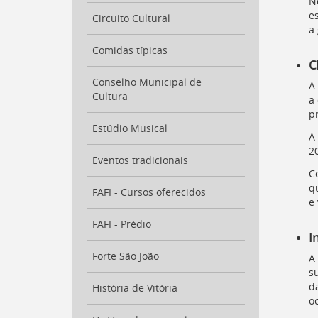
para
N
a
e
Circuito Cultural
listagem
a
de
Comidas típicas
notícias
C
[
Ctrl
Conselho Municipal de
A
+
Cultura
a
Opt
p
+
]
Estúdio Musical
4
A
Ir
2
para
Eventos tradicionais
o
C
conteúdo
q
FAFI - Cursos oferecidos
desta
e
página
FAFI - Prédio
[
Ctrl
I
+
Forte São João
Opt
A
+
s
]
c
d
História de Vitória
Ir
o
para