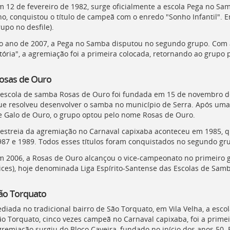
m 12 de fevereiro de 1982, surge oficialmente a escola Pega no 
no, conquistou o título de campeã com o enredo "Sonho Infantil". 
upo no desfile).
o ano de 2007, a Pega no Samba disputou no segundo grupo. Com 
tória", a agremiação foi a primeira colocada, retornando ao grupo p
osas de Ouro
 escola de samba Rosas de Ouro foi fundada em 15 de novembro de 
ue resolveu desenvolver o samba no município de Serra. Após uma
e Galo de Ouro, o grupo optou pelo nome Rosas de Ouro.
 estreia da agremiação no Carnaval capixaba aconteceu em 1985, qu
987 e 1989. Todos esses títulos foram conquistados no segundo gr
m 2006, a Rosas de Ouro alcançou o vice-campeonato no primeiro 
ices
), hoje denominada Liga Espírito-Santense das Escolas de Samb
ão Torquato
ediada no tradicional bairro de São Torquato, em Vila Velha, a es
ão Torquato, cinco vezes campeã no Carnaval capixaba, foi a primei
gremiação surgiu do Bloco Caveira, fundado no início dos anos 50.