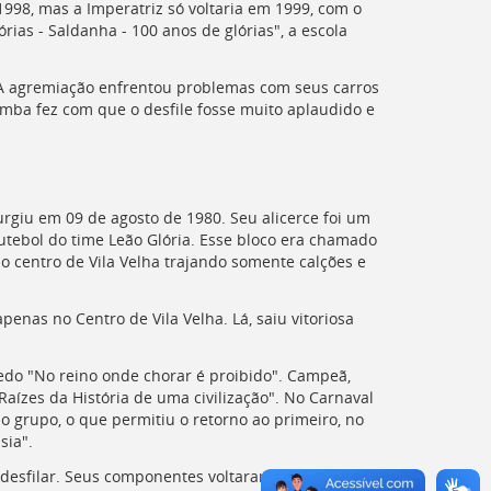
998, mas a Imperatriz só voltaria em 1999, com o
ias - Saldanha - 100 anos de glórias", a escola
3. A agremiação enfrentou problemas com seus carros
mba fez com que o desfile fosse muito aplaudido e
surgiu em 09 de agosto de 1980. Seu alicerce foi um
tebol do time Leão Glória. Esse bloco era chamado
o centro de Vila Velha trajando somente calções e
penas no Centro de Vila Velha. Lá, saiu vitoriosa
do "No reino onde chorar é proibido". Campeã,
aízes da História de uma civilização". No Carnaval
 grupo, o que permitiu o retorno ao primeiro, no
sia".
desfilar. Seus componentes voltaram a pisar na