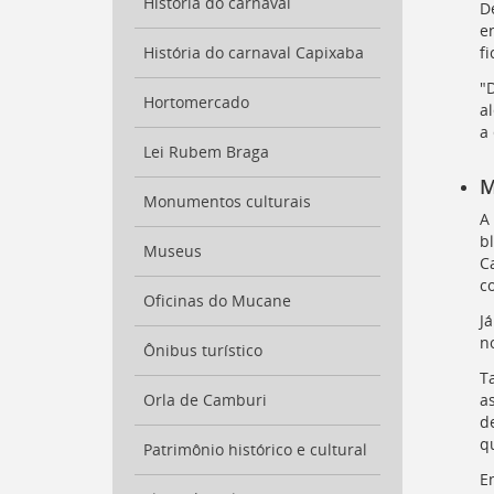
História do carnaval
D
a
e
busca
f
História do carnaval Capixaba
[
Ctrl
+
"
Hortomercado
Opt
a
+
a
]
9
Lei Rubem Braga
Voltar
M
para
Monumentos culturais
o
A
início
b
Museus
deste
C
menu
c
[
Oficinas do Mucane
Ctrl
J
+
n
Opt
Ônibus turístico
+
T
]
t
a
Orla de Camburi
d
q
Patrimônio histórico e cultural
E