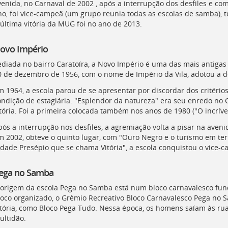
venida, no Carnaval de 2002 , após a interrupção dos desfiles e co
no, foi vice-campeã (um grupo reunia todas as escolas de samba),
 última vitória da MUG foi no ano de 2013.
ovo Império
ediada no bairro Caratoíra, a Novo Império é uma das mais antiga
0 de dezembro de 1956, com o nome de Império da Vila, adotou a 
m 1964, a escola parou de se apresentar por discordar dos critério
ondição de estagiária. "Esplendor da natureza" era seu enredo no
tória. Foi a primeira colocada também nos anos de 1980 ("O incrível 
pós a interrupção nos desfiles, a agremiação volta a pisar na aven
m 2002, obteve o quinto lugar, com "Ouro Negro e o turismo em te
idade Presépio que se chama Vitória", a escola conquistou o vice
ega no Samba
 origem da escola Pega no Samba está num bloco carnavalesco fund
loco organizado, o Grêmio Recreativo Bloco Carnavalesco Pega no 
itória, como Bloco Pega Tudo. Nessa época, os homens saíam às rua
ultidão.