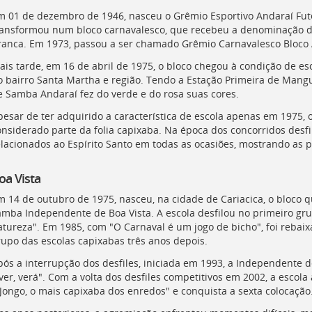
m 01 de dezembro de 1946, nasceu o Grêmio Esportivo Andaraí Futeb
ransformou num bloco carnavalesco, que recebeu a denominação de
ranca. Em 1973, passou a ser chamado Grêmio Carnavalesco Bloco 
ais tarde, em 16 de abril de 1975, o bloco chegou à condição de 
o bairro Santa Martha e região. Tendo a Estação Primeira de Mang
e Samba Andaraí fez do verde e do rosa suas cores.
pesar de ter adquirido a característica de escola apenas em 1975,
onsiderado parte da folia capixaba. Na época dos concorridos desf
elacionados ao Espírito Santo em todas as ocasiões, mostrando as p
oa Vista
m 14 de outubro de 1975, nasceu, na cidade de Cariacica, o bloco q
amba Independente de Boa Vista. A escola desfilou no primeiro gru
atureza". Em 1985, com "O Carnaval é um jogo de bicho", foi rebai
rupo das escolas capixabas três anos depois.
pós a interrupção dos desfiles, iniciada em 1993, a Independente
iver, verá". Com a volta dos desfiles competitivos em 2002, a esco
 Jongo, o mais capixaba dos enredos" e conquista a sexta colocação