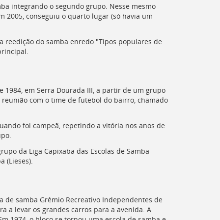
Samba integrando o segundo grupo. Nesse mesmo
Em 2005, conseguiu o quarto lugar (só havia um
a reedição do samba enredo "Tipos populares de
rincipal.
1984, em Serra Dourada III, a partir de um grupo
 reunião com o time de futebol do bairro, chamado
ando foi campeã, repetindo a vitória nos anos de
upo.
grupo da Liga Capixaba das Escolas de Samba
a (
Lieses
).
cola de samba Grêmio Recreativo Independentes de
ra a levar os grandes carros para a avenida. A
 Em 1974, o bloco se tornou uma escola de samba e