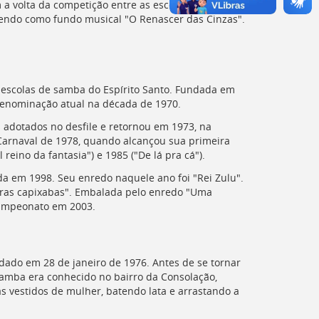
m a volta da competição entre as escolas. Naquele
 tendo como fundo musical "O Renascer das Cinzas".
s escolas de samba do Espírito Santo. Fundada em
denominação atual na década de 1970.
s adotados no desfile e retornou em 1973, na
 Carnaval de 1978, quando alcançou sua primeira
reino da fantasia") e 1985 ("De lá pra cá").
ida em 1998. Seu enredo naquele ano foi "Rei Zulu".
rras capixabas". Embalada pelo enredo "Uma
-campeonato em 2003.
ado em 28 de janeiro de 1976. Antes de se tornar
Samba era conhecido no bairro da Consolação,
s vestidos de mulher, batendo lata e arrastando a