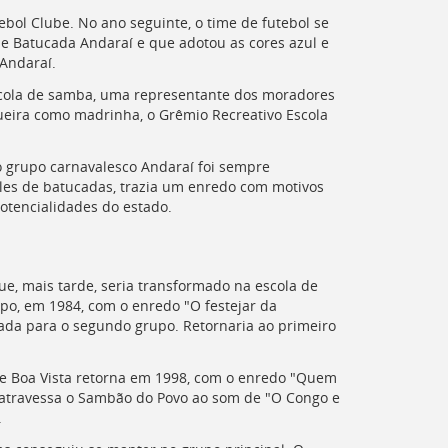
ol Clube. No ano seguinte, o time de futebol se
 Batucada Andaraí e que adotou as cores azul e
Andaraí.
escola de samba, uma representante dos moradores
ueira como madrinha, o Grêmio Recreativo Escola
 o grupo carnavalesco Andaraí foi sempre
iles de batucadas, trazia um enredo com motivos
otencialidades do estado.
ue, mais tarde, seria transformado na escola de
po, em 1984, com o enredo "O festejar da
xada para o segundo grupo. Retornaria ao primeiro
 de Boa Vista retorna em 1998, com o enredo "Quem
la atravessa o Sambão do Povo ao som de "O Congo e
.