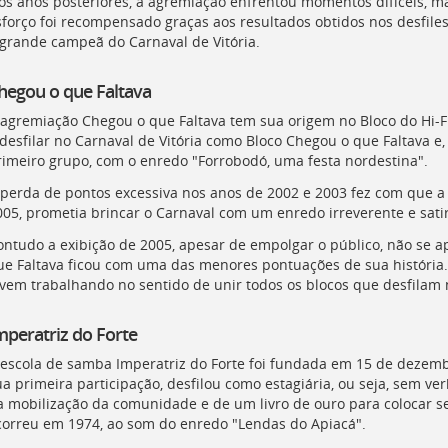
os anos posteriores, a agremiação enfrentou momentos difíceis, m
sforço foi recompensado graças aos resultados obtidos nos desfiles
 grande campeã do Carnaval de Vitória.
hegou o que Faltava
 agremiação Chegou o que Faltava tem sua origem no Bloco do Hi-Fi
 desfilar no Carnaval de Vitória como Bloco Chegou o que Faltava 
rimeiro grupo, com o enredo "Forrobodó, uma festa nordestina".
 perda de pontos excessiva nos anos de 2002 e 2003 fez com que a 
005, prometia brincar o Carnaval com um enredo irreverente e satir
ontudo a exibição de 2005, apesar de empolgar o público, não se 
ue Faltava ficou com uma das menores pontuações de sua história. 
 vem trabalhando no sentido de unir todos os blocos que desfilam n
mperatriz do Forte
 escola de samba Imperatriz do Forte foi fundada em 15 de dezembr
ua primeira participação, desfilou como estagiária, ou seja, sem ve
a mobilização da comunidade e de um livro de ouro para colocar se
correu em 1974, ao som do enredo "Lendas do Apiacá".