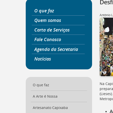
Desf
a
página
O que faz
inicial
Antônio L
do
Quem somos
Portal
Carta de Serviços
[
Ctrl
+
Fale Conosco
Opt
+
Agenda da Secretaria
]
0
Ir
Notícias
para
o
Portal
de
Serviços
Na Capi
[
O que faz
Ctrl
prepara
+
(
Lieses
)
Opt
A Arte é Nossa
Metropo
+
]
1
Artesanato Capixaba
Ir
A