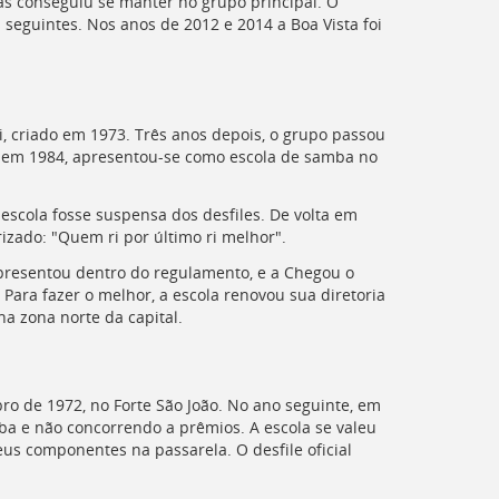
as conseguiu se manter no grupo principal. O
 seguintes. Nos anos de 2012 e 2014 a Boa Vista foi
, criado em 1973. Três anos depois, o grupo passou
e, em 1984, apresentou-se como escola de samba no
escola fosse suspensa dos desfiles. De volta em
izado: "Quem ri por último ri melhor".
apresentou dentro do regulamento, e a Chegou o
Para fazer o melhor, a escola renovou sua diretoria
a zona norte da capital.
o de 1972, no Forte São João. No ano seguinte, em
rba e não concorrendo a prêmios. A escola se valeu
us componentes na passarela. O desfile oficial