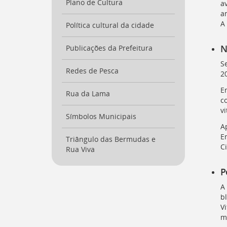
Plano de Cultura
a
a
A
Política cultural da cidade
N
Publicações da Prefeitura
S
Redes de Pesca
2
E
Rua da Lama
c
vi
Símbolos Municipais
A
E
Triângulo das Bermudas e
C
Rua Viva
P
A
b
V
m