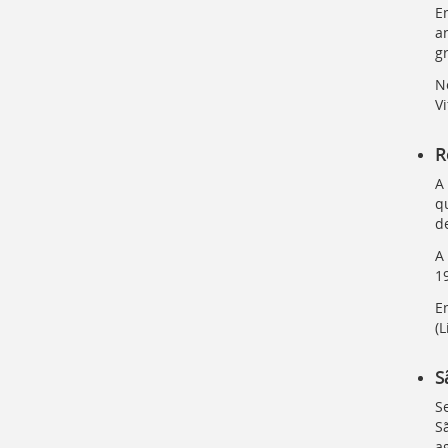
E
a
gr
N
Vi
R
A
q
d
A
1
E
(
L
S
S
S
a