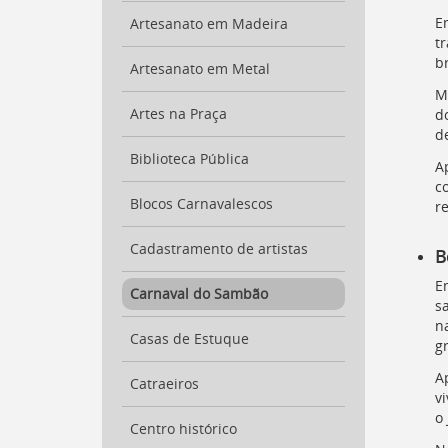
para
E
Artesanato em Madeira
a
t
lista
b
de
Artesanato em Metal
secretarias
M
[
Ctrl
Artes na Praça
d
+
d
Opt
Biblioteca Pública
A
+
c
]
2
Blocos Carnavalescos
r
Ir
para
a
Cadastramento de artistas
B
página
E
de
Carnaval do Sambão
s
legislação
n
[
Ctrl
Casas de Estuque
g
+
Opt
A
Catraeiros
+
v
]
3
o
Ir
Centro histórico