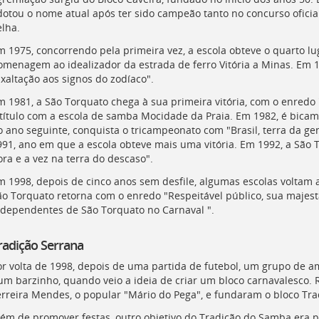
dotou o nome atual após ter sido campeão tanto no concurso oficial
elha.
m 1975, concorrendo pela primeira vez, a escola obteve o quarto l
omenagem ao idealizador da estrada de ferro Vitória a Minas. Em 
xaltação aos signos do zodíaco".
m 1981, a São Torquato chega à sua primeira vitória, com o enredo 
 título com a escola de samba Mocidade da Praia. Em 1982, é bicam
o ano seguinte, conquista o tricampeonato com "Brasil, terra da ge
991, ano em que a escola obteve mais uma vitória. Em 1992, a São
ra e a vez na terra do descaso".
m 1998, depois de cinco anos sem desfile, algumas escolas voltam 
ão Torquato retorna com o enredo "Respeitável público, sua majes
ndependentes de São Torquato no Carnaval ".
radição Serrana
or volta de 1998, depois de uma partida de futebol, um grupo de a
um barzinho, quando veio a ideia de criar um bloco carnavalesco.
erreira Mendes, o popular "Mário do Pega", e fundaram o bloco Tr
lém de promover festas, outro objetivo do Tradição do Samba era p