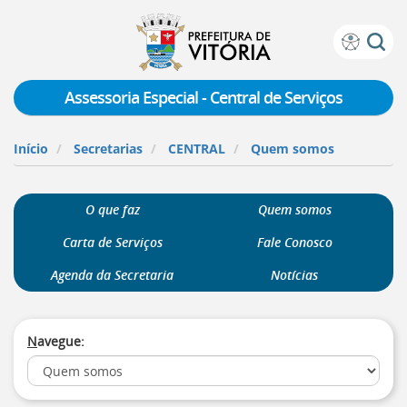
Prefeitura
Atalhos
de
de
Vitória
teclado:
Assessoria Especial - Central de Serviços
Ir
para
Início
Secretarias
CENTRAL
Quem somos
a
página
de
O que faz
Quem somos
instruções
de
Carta de Serviços
Fale Conosco
acessibilidade
[]
Agenda da Secretaria
Notícias
Ir
para
a
N
avegue:
página
inicial
do
Portal