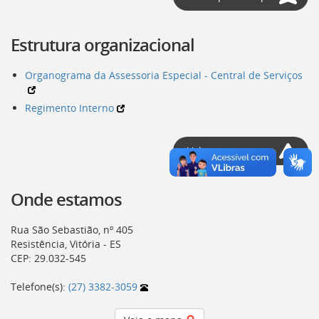
deste
menu
Estrutura organizacional
[]
Organograma da Assessoria Especial - Central de Serviços
Regimento Interno
Voltar para o topo
Onde estamos
Rua São Sebastião, nº 405
Resistência, Vitória - ES
CEP: 29.032-545
Telefone(s):
(27) 3382-3059