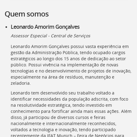
[]
Ir
Quem somos
para
o
Leonardo Amorim Gonçalves
Portal
de
Assessor Especial - Central de Serviços
Serviços
Leonardo Amorim Gonçalves possui vasta experiência em
[]
gestão da Administração Pública, tendo ocupado cargos
Ir
estratégicos ao longo dos 15 anos de dedicação ao setor
para
público. Possui vivência na implementação de novas
a
tecnologias e no desenvolvimento de projetos de inovação,
lista
especialmente na área de resíduos, manutenção e
de
zeladoria.
secretarias
[]
Leonardo tem desenvolvido seu trabalho voltado a
Ir
identificar necessidades da população adscrita, com foco
para
na resolutividade estratégica, tendo investido em
a
conhecimento para fortificar ainda mais essas ações. Além
página
disso, já participou de diversos cursos e feiras
de
nacionalmente e internacionalmente reconhecidos,
legislação
voltados a tecnologia e inovação, tendo participado
[]
recentemente da
IFAT
Munich – Feira de Negócios para