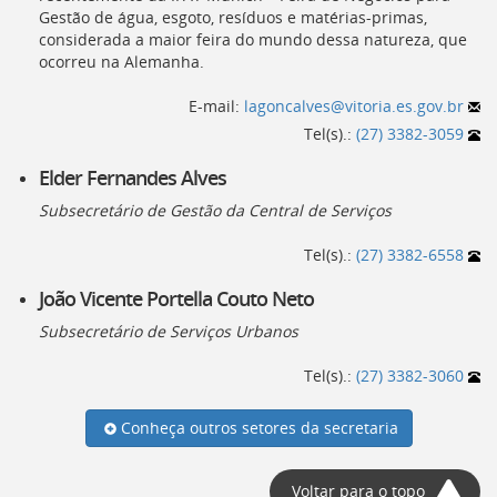
Ir
Gestão de água, esgoto, resíduos e matérias-primas,
para
considerada a maior feira do mundo dessa natureza, que
a
ocorreu na Alemanha.
listagem
de
E-mail:
lagoncalves@vitoria.es.gov.br
notícias
Tel(s).:
(27) 3382-3059
[]
Ir
Elder Fernandes Alves
para
o
Subsecretário de Gestão da Central de Serviços
conteúdo
desta
Tel(s).:
(27) 3382-6558
página
[]
João Vicente Portella Couto Neto
Ir
Subsecretário de Serviços Urbanos
para
a
Tel(s).:
(27) 3382-3060
busca
[]
Voltar
Conheça outros setores da secretaria
para
o
Voltar para o topo
início