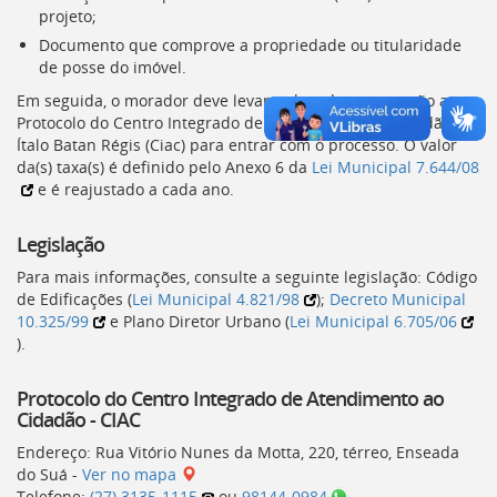
projeto;
deste
menu
Documento que comprove a propriedade ou titularidade
[]
de posse do imóvel.
Em seguida, o morador deve levar toda a documentação ao
Protocolo do Centro Integrado de Atendimento ao Cidadão
Ítalo Batan Régis (
Ciac
) para entrar com o processo. O valor
da(s) taxa(s) é definido pelo Anexo 6 da
Lei Municipal 7.644/08
e é reajustado a cada ano.
Legislação
Para mais informações, consulte a seguinte legislação: Código
de Edificações (
Lei Municipal 4.821/98
);
Decreto Municipal
10.325/99
e Plano Diretor Urbano (
Lei Municipal 6.705/06
).
Protocolo do Centro Integrado de Atendimento ao
Cidadão -
CIAC
Endereço: Rua Vitório Nunes da Motta, 220, térreo, Enseada
do Suá -
Ver no mapa
Telefone:
(27) 3135-1115
ou
98144-0984