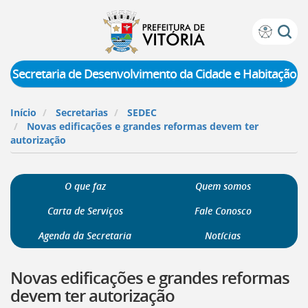
Prefeitura
Atalhos
de
de
Vitória
teclado:
Secretaria de Desenvolvimento da Cidade e Habitação
Ir
para
Início
Secretarias
SEDEC
a
Novas edificações e grandes reformas devem ter
página
autorização
de
instruções
de
O que faz
Quem somos
acessibilidade
[]
Carta de Serviços
Fale Conosco
Ir
para
Agenda da Secretaria
Notícias
a
página
Novas edificações e grandes reformas
inicial
do
devem ter autorização
Portal