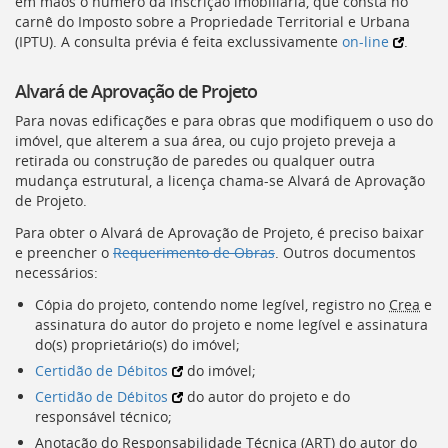
em mãos o número da inscrição imobiliária, que consta no
Ir
carnê do Imposto sobre a Propriedade Territorial e Urbana
para
(
IPTU
). A consulta prévia é feita exclussivamente
on-line
.
a
listagem
de
Alvará de Aprovação de Projeto
notícias
Para novas edificações e para obras que modifiquem o uso do
[]
imóvel, que alterem a sua área, ou cujo projeto preveja a
Ir
retirada ou construção de paredes ou qualquer outra
para
mudança estrutural, a licença chama-se Alvará de Aprovação
o
de Projeto.
conteúdo
desta
Para obter o Alvará de Aprovação de Projeto, é preciso baixar
página
e preencher o
Requerimento de Obras
. Outros documentos
[]
necessários:
Ir
Cópia do projeto, contendo nome legível, registro no
Crea
e
para
assinatura do autor do projeto e nome legível e assinatura
a
do(s) proprietário(s) do imóvel;
busca
[]
Certidão de Débitos
do imóvel;
Voltar
Certidão de Débitos
do autor do projeto e do
para
responsável técnico;
o
Anotação do Responsabilidade Técnica (
ART
) do autor do
início