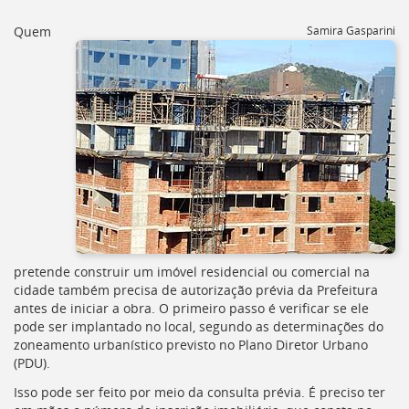
[]
Ir
Quem
Samira Gasparini
para
o
Portal
de
Serviços
[]
Ir
para
a
lista
de
secretarias
[]
pretende construir um imóvel residencial ou comercial na
Ir
cidade também precisa de autorização prévia da Prefeitura
para
antes de iniciar a obra. O primeiro passo é verificar se ele
a
pode ser implantado no local, segundo as determinações do
página
zoneamento urbanístico previsto no Plano Diretor Urbano
de
(
PDU
).
legislação
Isso pode ser feito por meio da consulta prévia. É preciso ter
[]