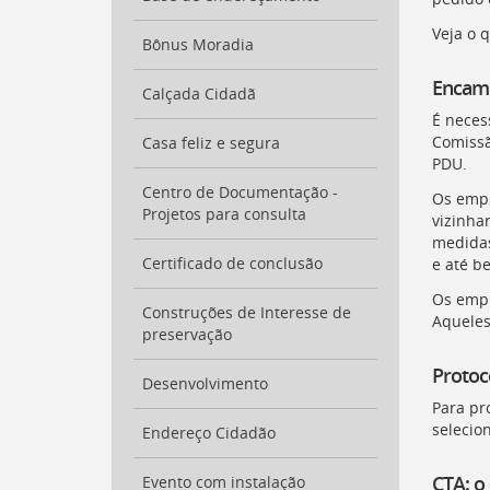
para
a
Veja o 
listagem
Bônus Moradia
de
Encami
notícias
Calçada Cidadã
[
Ctrl
É neces
+
Comissã
Casa feliz e segura
Opt
PDU
.
+
Centro de Documentação -
]
Os empr
4
Projetos para consulta
Ir
vizinha
para
medidas
o
Certificado de conclusão
e até be
conteúdo
Os empr
desta
Construções de Interesse de
Aqueles
página
preservação
[
Ctrl
Protoc
+
Desenvolvimento
Opt
Para pr
+
selecio
Endereço Cidadão
]
c
Ir
CTA: o
para
Evento com instalação