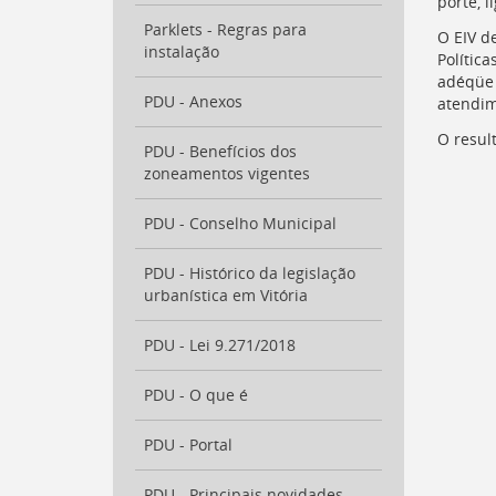
porte, 
Parklets - Regras para
O
EIV
de
instalação
Política
adéqüe 
PDU - Anexos
atendim
O resul
PDU - Benefícios dos
zoneamentos vigentes
PDU - Conselho Municipal
PDU - Histórico da legislação
urbanística em Vitória
PDU - Lei 9.271/2018
PDU - O que é
PDU - Portal
PDU - Principais novidades