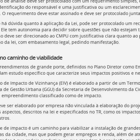
o de análise deve ser protocolado com um requerimento simples, q
dentificação do responsável e uma justificativa ou um esclarecime
l. O requerimento deve estar assinado e deve ser protocolado junt
há dúvida quanto à aplicação da Lei, pode ser protocolado um rec
. Ele tem autonomia para decidir sobre questões que não estejam t
so deve ser direcionado ao CMPU com justificativa clara quanto ao 
ão da lei, com embasamento legal, pedindo manifestação.
mo caminho de viabilidade
eendimentos de grande porte, definidos no Plano Diretor como E
m estudo específico que caracterize seus impactos positivos e neg
o de Impacto de Vizinhança (
EIV
) é elaborado a partir de um Termo
a de Gestão Urbana (
GGU
) da Secretaria de Desenvolvimento da Ci
 empreendimento classificado como de impacto.
ve ser elaborado por empresa não vinculada à elaboração do pro
 aspectos, descritos na lei e especificados no
TR
, como os impactos
utros.
se de impacto é um caminho para viabilizar a instalação de grand
nas da cidade, mas que podem gerar empregos e renda, além de a