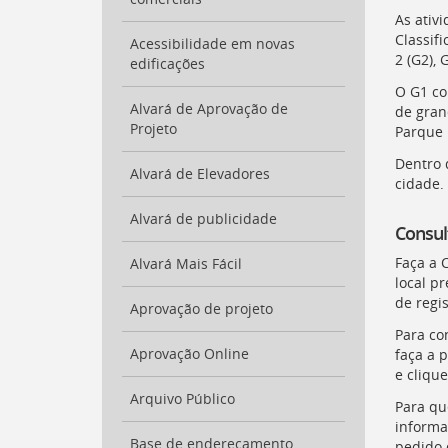
para
As ativ
a
Classif
Acessibilidade em novas
lista
2 (G2), 
edificações
de
secretarias
O G1 co
[
Alvará de Aprovação de
Ctrl
de gran
Projeto
+
Parque 
Opt
Dentro 
+
Alvará de Elevadores
cidade.
]
2
Ir
Alvará de publicidade
para
Consul
a
Faça a 
Alvará Mais Fácil
página
local p
de
de regi
legislação
Aprovação de projeto
[
Ctrl
Para co
+
Aprovação Online
faça a 
Opt
e cliqu
+
Arquivo Público
Para qu
]
3
informa
Ir
Base de endereçamento
pedido 