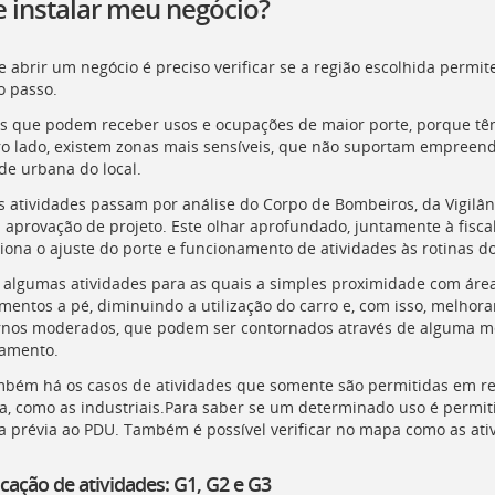
 instalar meu negócio?
 abrir um negócio é preciso verificar se a região escolhida permite
o passo.
is que podem receber usos e ocupações de maior porte, porque tê
ro lado, existem zonas mais sensíveis, que não suportam empreen
de urbana do local.
 atividades passam por análise do Corpo de Bombeiros, da Vigilânc
 aprovação de projeto. Este olhar aprofundado, juntamente à fiscal
iona o ajuste do porte e funcionamento de atividades às rotinas do
 algumas atividades para as quais a simples proximidade com área
mentos a pé, diminuindo a utilização do carro e, com isso, melho
rnos moderados, que podem ser contornados através de alguma med
amento.
bém há os casos de atividades que somente são permitidas em reg
a, como as industriais.Para saber se um determinado uso é permiti
a prévia ao
PDU
. Também é possível verificar no mapa como as ati
icação de atividades: G1, G2 e G3