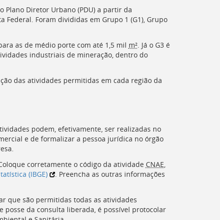
 Plano Diretor Urbano (PDU) a partir da
ita Federal. Foram divididas em Grupo 1 (G1), Grupo
para as de médio porte com até 1,5 mil
m²
. Já o G3 é
ividades industriais de mineração, dentro do
ição das atividades permitidas em cada região da
 atividades podem, efetivamente, ser realizadas no
mercial e de formalizar a pessoa jurídica no órgão
resa.
. Coloque corretamente o código da atividade
CNAE
,
atística (
IBGE
)
. Preencha as outras informações
car que são permitidas todas as atividades
 posse da consulta liberada, é possível protocolar
biental e Sanitária.