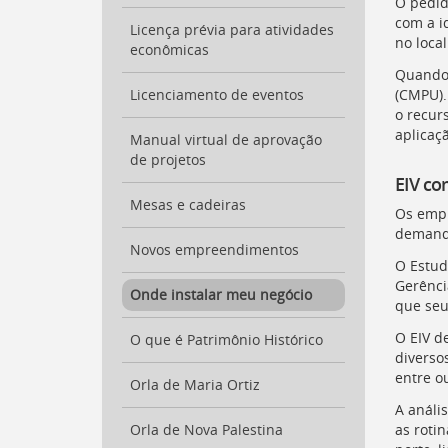
O pedid
com a i
Licença prévia para atividades
no loca
econômicas
Quando 
(
CMPU
)
Licenciamento de eventos
o recur
aplicaç
Manual virtual de aprovação
de projetos
EIV co
Mesas e cadeiras
Os empr
demanda
Novos empreendimentos
O Estud
Gerênci
Onde instalar meu negócio
que seu
O
EIV
de
O que é Patrimônio Histórico
diversos
entre o
Orla de Maria Ortiz
A análi
as roti
Orla de Nova Palestina