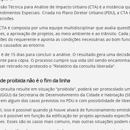
são Técnica para Análise de Impacto Urbano (
CTA
) é a instância q
dimentos Especiais. Criada no Plano Diretor Urbano (
PDU
), a
CTA
r
ecisões.
CTA
é composta por uma equipe multidisciplinar que avalia questõ
des, a aprovação de projetos, ao meio ambiente e ao trânsito. Cada
ações do requerente e aponta as condições necessárias ao bom f
s causados ao entorno.
 é de 15 dias para concluir a análise. O resultado gera uma decisão
nte para cópia. O processo cumpre sua vida útil sendo encaminhad
er retirado no protocolo o "Relatório da consulta liberada".
de proibida não é o fim da linha
consulta resulte em situação "proibida", poderá ser protocolado u
(
GGU
) da Secretaria de Desenvolvimento da Cidade e Habitação (
S
 em algum dos casos previstos no
PDU
e com possibilidade de libe
l, isso é possível quando já houve alvará de funcionamento emitido 
ão é possível em função da edificação ter projeto aprovado espec
des. Esses são os casos mais comuns, mas outras situações podem 