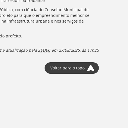
irá residir ou trabalhar.
ública, com ciência do Conselho Municipal de
o projeto para que o empreendimento melhor se
na infraestrutura urbana e nos serviços de
lo prefeito.
ma atualização pela
SEDEC
em
27/08/2025, às 17h25
Voltar para o topo