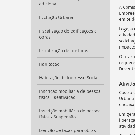
a
adicional
A Comis
busca
Empreen
[
Ctrl
Evolução Urbana
emite d
+
Opt
Logo, a
Fiscalização de edificações e
+
ativida
obras
]
9
solicit
Voltar
impacto
Fiscalização de posturas
para
O prazo
o
requere
início
Habitação
Deverá s
deste
menu
Habitação de Interesse Social
[
Ativida
Ctrl
+
Inscrição mobiliária de pessoa
Caso a 
Opt
física - Reativação
Urbana 
+
encaixa
]
t
Inscrição mobiliária de pessoa
Em gera
física - Suspensão
liberaç
ativida
Isenção de taxas para obras