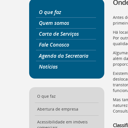
Onde
a
página
O que faz
inicial
Antes de
do
Quem somos
primeir
Portal
Há loca
Carta de Serviços
[
Ctrl
Por out
+
qualida
Fale Conosco
Opt
+
Algumas
Agenda da Secretaria
]
0
além da
Ir
proporc
Notícias
para
o
Existem
Portal
desloca
de
transto
Serviços
funcion
[
O que faz
Ctrl
Mas tam
+
naturez
Opt
Abertura de empresa
Consult
+
]
1
Acessibilidade em imóveis
Classif
Ir
comerciais