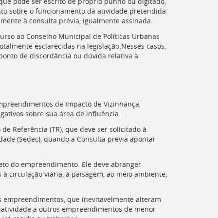
ue pode ser escrito de próprio punho ou digitado,
nto sobre o funcionamento da atividade pretendida
amente à consulta prévia, igualmente assinada.
urso ao Conselho Municipal de Políticas Urbanas
otalmente esclarecidas na legislação.Nesses casos,
ponto de discordância ou dúvida relativa à
mpreendimentos de Impacto de Vizinhança,
ativos sobre sua área de influência.
 de Referência (
TR
), que deve ser solicitado à
dade (Sedec), quando a Consulta prévia apontar
jeto do empreendimento. Ele deve abranger
 à circulação viária, à paisagem, ao meio ambiente,
es empreendimentos, que inevitavelmente alteram
tratividade a outros empreendimentos de menor