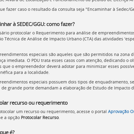
que fazer caso o resultado da consulta seja "Encaminhar à Sedec/G
nhar à SEDEC/GGU: como fazer?
sário protocolar o Requerimento para análise de empreendimentos
o Técnica de Análise de Impacto Urbano (
CTA
) das atividades 'esp
eendimentos especiais são aqueles que são permitidos na zona 
nça imediata. O
PDU
trata esses casos com atenção, dedicando o ol
 que o empreendedor deverá adotar para minimizar esses possíve
néfica para a localidade.
eendimentos especiais possuem dois tipos de enquadramento, s
 de grande porte demandam a elaboração de Estudo de Impacto de 
olar recurso ou requerimento
otocolar um recurso ou requerimento, acesse o portal
Aprovação O
ne a opção
Protocolar Recurso
.
 que é?