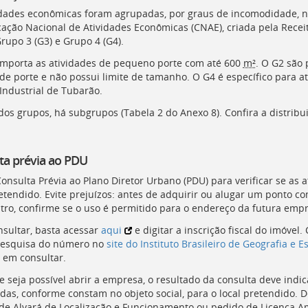
idades econômicas foram agrupadas, por graus de incomodidade, no
icação Nacional de Atividades Econômicas (
CNAE
), criada pela Rece
Grupo 3 (G3) e Grupo 4 (G4).
mporta as atividades de pequeno porte com até 600
m²
. O G2 são 
de porte e não possui limite de tamanho. O G4 é específico para at
Industrial de Tubarão.
dos grupos, há subgrupos (Tabela 2 do Anexo 8). Confira a distribu
ta prévia ao PDU
Consulta Prévia ao Plano Diretor Urbano (
PDU
) para verificar se as
retendido. Evite prejuízos: antes de adquirir ou alugar um ponto co
stro, confirme se o uso é permitido para o endereço da futura emp
nsultar, basta acessar
aqui
e digitar a inscrição fiscal do imóvel
pesquisa do número no
site do Instituto Brasileiro de Geografia e Est
e em consultar.
e seja possível abrir a empresa, o resultado da consulta deve indi
das, conforme constam no objeto social, para o local pretendido. De
de Alvará de Localização e Funcionamento ou pedido de Licença Am