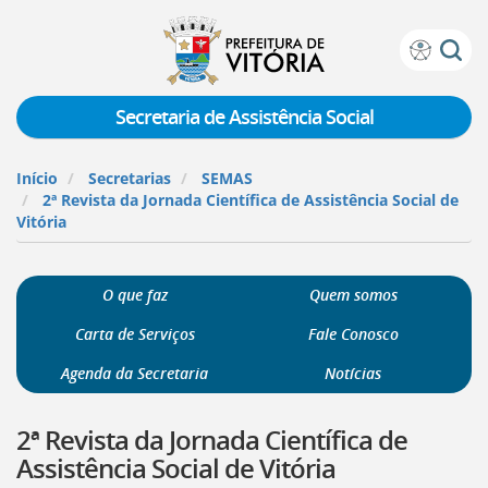
Prefeitura
Atalhos
de
de
Vitória
teclado:
Secretaria de Assistência Social
Ir
para
Início
Secretarias
SEMAS
a
2ª Revista da Jornada Científica de Assistência Social de
página
Vitória
de
instruções
de
O que faz
Quem somos
acessibilidade
[]
Carta de Serviços
Fale Conosco
Ir
para
Agenda da Secretaria
Notícias
a
página
2ª Revista da Jornada Científica de
inicial
do
Assistência Social de Vitória
Portal