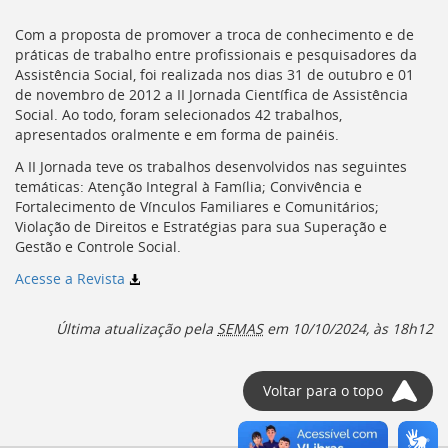
[]
Ir
Com a proposta de promover a troca de conhecimento e de
para
práticas de trabalho entre profissionais e pesquisadores da
o
Assistência Social, foi realizada nos dias 31 de outubro e 01
Portal
de novembro de 2012 a II Jornada Científica de Assistência
de
Social. Ao todo, foram selecionados 42 trabalhos,
Serviços
apresentados oralmente e em forma de painéis.
[]
A II Jornada teve os trabalhos desenvolvidos nas seguintes
Ir
temáticas: Atenção Integral à Família; Convivência e
para
Fortalecimento de Vínculos Familiares e Comunitários;
a
Violação de Direitos e Estratégias para sua Superação e
lista
Gestão e Controle Social.
de
secretarias
Acesse a Revista
[]
Ir
Última atualização pela
SEMAS
em
10/10/2024, às 18h12
para
a
página
Voltar para o topo
de
legislação
[]