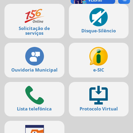
Ir
Mais
para
a
serviços
listagem
de
Solicitação de
Disque-Silêncio
notícias
serviços
[]
Ir
para
o
conteúdo
desta
Ouvidoria Municipal
e-SIC
página
[]
Ir
para
a
busca
[]
Lista telefônica
Protocolo Virtual
Voltar
para
o
início