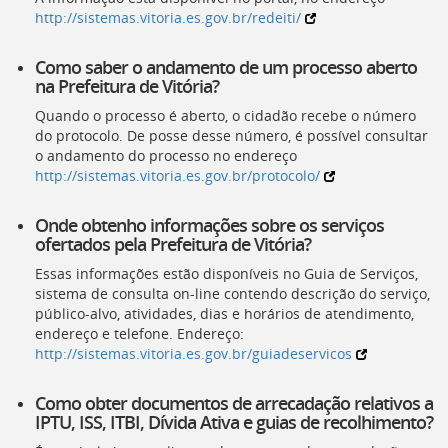
[]
http://sistemas.vitoria.es.gov.br/redeiti/
Ir
para
Como saber o andamento de um processo aberto
o
na Prefeitura de Vitória?
Portal
de
Quando o processo é aberto, o cidadão recebe o número
Serviços
do protocolo. De posse desse número, é possível consultar
[]
o andamento do processo no endereço
Ir
http://sistemas.vitoria.es.gov.br/protocolo/
para
a
Onde obtenho informações sobre os serviços
lista
ofertados pela Prefeitura de Vitória?
de
secretarias
Essas informações estão disponíveis no Guia de Serviços,
[]
sistema de consulta on-line contendo descrição do serviço,
Ir
público-alvo, atividades, dias e horários de atendimento,
para
endereço e telefone. Endereço:
a
http://sistemas.vitoria.es.gov.br/guiadeservicos
página
de
Como obter documentos de arrecadação relativos a
legislação
IPTU, ISS, ITBI, Dívida Ativa e guias de recolhimento?
[]