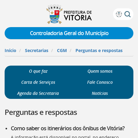
Prefeitura
Atalhos
de
de
Vitória
teclado:
Controladoria Geral do Município
Ir
para
Início
Secretarias
CGM
Perguntas e respostas
a
página
de
O que faz
Quem somos
instruções
de
Carta de Serviços
Fale Conosco
acessibilidade
[]
Agenda da Secretaria
Notícias
Ir
para
Perguntas e respostas
a
página
inicial
Como saber os itinerários dos ônibus de Vitória?
do
Portal
A informação está disponível no portal, no endereço