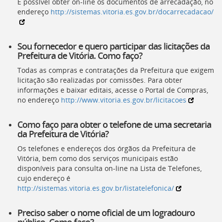
É possível obter on-line os documentos de arrecadação, no
Ir
endereço
http://sistemas.vitoria.es.gov.br/docarrecadacao/
para
a
listagem
de
Sou fornecedor e quero participar das licitações da
notícias
Prefeitura de Vitória. Como faço?
[]
Todas as compras e contratações da Prefeitura que exigem
Ir
licitação são realizadas por comissões. Para obter
para
informações e baixar editais, acesse o Portal de Compras,
o
no endereço
http://www.vitoria.es.gov.br/licitacoes
conteúdo
desta
página
Como faço para obter o telefone de uma secretaria
[]
da Prefeitura de Vitória?
Ir
Os telefones e endereços dos órgãos da Prefeitura de
para
Vitória, bem como dos serviços municipais estão
a
disponíveis para consulta on-line na Lista de Telefones,
busca
cujo endereço é
[]
http://sistemas.vitoria.es.gov.br/listatelefonica/
Voltar
para
o
Preciso saber o nome oficial de um logradouro
início
público. Como faço?