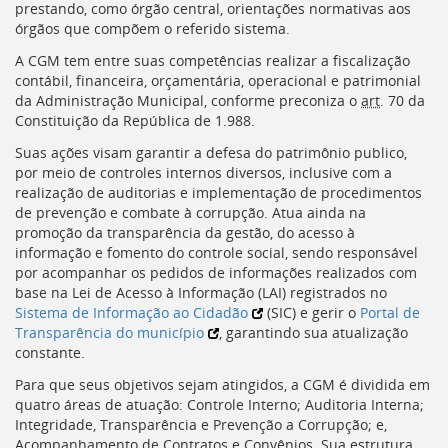
prestando, como órgão central, orientações normativas aos
[]
órgãos que compõem o referido sistema.
Ir
para
A
CGM
tem entre suas competências realizar a fiscalização
o
contábil, financeira, orçamentária, operacional e patrimonial
Portal
da Administração Municipal, conforme preconiza o
art
. 70 da
de
Constituição da República de 1.988.
Serviços
Suas ações visam garantir a defesa do patrimônio publico,
[]
por meio de controles internos diversos, inclusive com a
Ir
realização de auditorias e implementação de procedimentos
para
de prevenção e combate à corrupção. Atua ainda na
a
promoção da transparência da gestão, do acesso à
lista
informação e fomento do controle social, sendo responsável
de
por acompanhar os pedidos de informações realizados com
secretarias
base na Lei de Acesso à Informação (
LAI
) registrados no
[]
Sistema de Informação ao Cidadão
(
SIC
) e gerir o
Portal de
Ir
Transparência do município
, garantindo sua atualização
para
constante.
a
página
Para que seus objetivos sejam atingidos, a
CGM
é dividida em
de
quatro áreas de atuação: Controle Interno; Auditoria Interna;
legislação
Integridade, Transparência e Prevenção a Corrupção; e,
[]
Acompanhamento de Contratos e Convênios. Sua estrutura