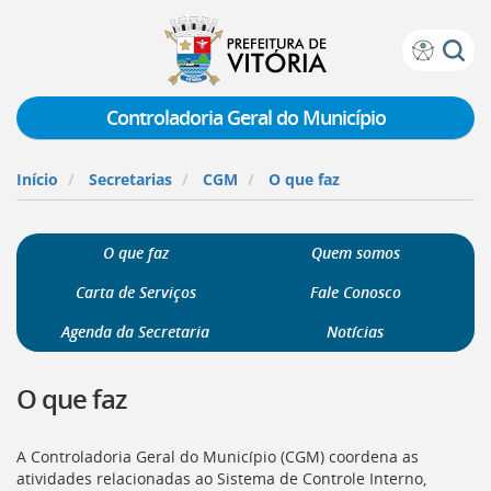
Prefeitura
Atalhos
de
de
Vitória
teclado:
Controladoria Geral do Município
Ir
para
Início
Secretarias
CGM
O que faz
a
página
de
O que faz
Quem somos
instruções
de
Carta de Serviços
Fale Conosco
acessibilidade
[]
Agenda da Secretaria
Notícias
Ir
para
O que faz
a
página
inicial
A Controladoria Geral do Município (
CGM
) coordena as
do
atividades relacionadas ao Sistema de Controle Interno,
Portal