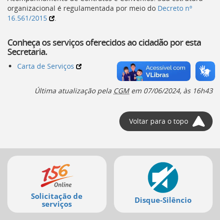
Ir
organizacional é regulamentada por meio do
Decreto nº
para
16.561/2015
.
a
listagem
Conheça os serviços oferecidos ao cidadão por esta
de
Secretaria.
notícias
[]
Carta de Serviços
Ir
para
Última atualização pela
CGM
em
07/06/2024, às 16h43
o
conteúdo
desta
página
Voltar para o topo
[]
Ir
para
Mais
a
busca
serviços
[]
Voltar
Solicitação de
para
Disque-Silêncio
serviços
o
início