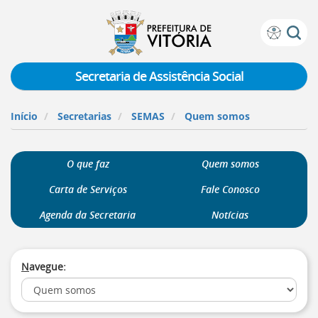
Prefeitura
Atalhos
de
de
Vitória
teclado:
Secretaria de Assistência Social
Ir
para
Início
Secretarias
SEMAS
Quem somos
a
página
de
O que faz
Quem somos
instruções
de
Carta de Serviços
Fale Conosco
acessibilidade
[]
Agenda da Secretaria
Notícias
Ir
para
a
N
avegue:
página
inicial
do
Portal