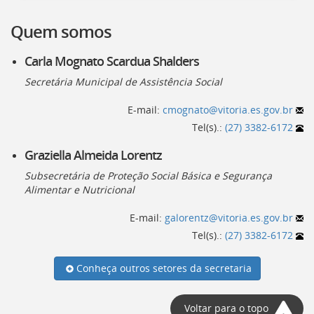
[]
Ir
Quem somos
para
o
Carla Mognato Scardua Shalders
Portal
de
Secretária Municipal de Assistência Social
Serviços
[]
E-mail:
cmognato@vitoria.es.gov.br
Ir
Tel(s).:
(27) 3382-6172
para
a
Graziella Almeida Lorentz
lista
Subsecretária de Proteção Social Básica e Segurança
de
Alimentar e Nutricional
secretarias
[]
E-mail:
galorentz@vitoria.es.gov.br
Ir
para
Tel(s).:
(27) 3382-6172
a
página
Conheça outros setores da secretaria
de
legislação
[]
Voltar para o topo