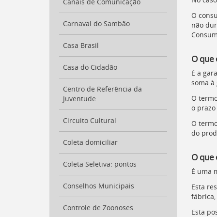
Canais de Comunicação
para
a
O consu
lista
Carnaval do Sambão
não dur
de
Consumi
secretarias
Casa Brasil
[
Ctrl
O que 
+
Casa do Cidadão
É a gar
Opt
soma à 
+
Centro de Referência da
]
2
O termo
Juventude
Ir
o prazo
para
a
Circuito Cultural
O termo
página
do prod
de
Coleta domiciliar
legislação
O que 
[
Ctrl
Coleta Seletiva: pontos
+
É uma m
Opt
Conselhos Municipais
Esta re
+
fábrica
]
3
Ir
Controle de Zoonoses
Esta po