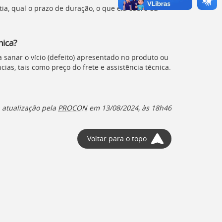
a, qual o prazo de duração, o que ela cobre ou
nica?
 sanar o vício (defeito) apresentado no produto ou
as, tais como preço do frete e assistência técnica.
 atualização pela
PROCON
em
13/08/2024, às 18h46
Voltar para o topo