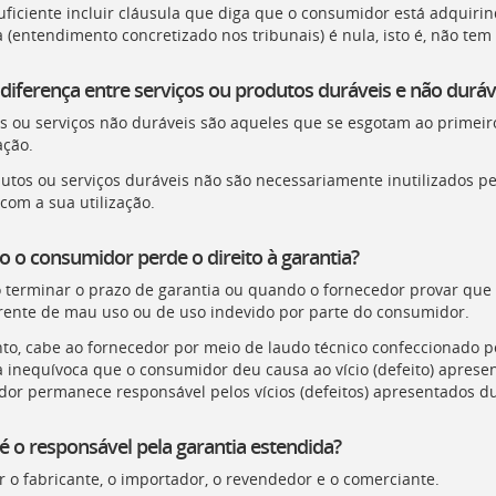
uficiente incluir cláusula que diga que o consumidor está adquiri
a (entendimento concretizado nos tribunais) é nula, isto é, não tem
 diferença entre serviços ou produtos duráveis e não duráv
s ou serviços não duráveis são aqueles que se esgotam ao primei
ação.
utos ou serviços duráveis não são necessariamente inutilizados p
com a sua utilização.
 o consumidor perde o direito à garantia?
terminar o prazo de garantia ou quando o fornecedor provar que o 
rente de mau uso ou de uso indevido por parte do consumidor.
nto, cabe ao fornecedor por meio de laudo técnico confeccionado p
 inequívoca que o consumidor deu causa ao vício (defeito) aprese
dor permanece responsável pelos vícios (defeitos) apresentados du
 o responsável pela garantia estendida?
r o fabricante, o importador, o revendedor e o comerciante.