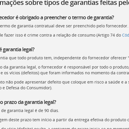
rmações sobre tipos de garantias feitas pe
ecedor é obrigado a preencher o termo de garantia?
termo de garantia contratual deve ser preenchido pelo fornecedor.
de fazer isso é crime contra a relação de consumo (Artigo 74 do
Cód
 garantia legal?
antia que todo produto tem, independente do fornecedor oferecer "
o da garantia legal, o fornecedor é responsável por todo o produto
e os vícios (defeitos) que foram informados no momento da contra
to não pode apresentar defeito que coloque em risco a saúde e a 
o e Defesa do Consumidor).
o prazo da garantia legal?
de garantia legal é de 90 dias.
gem deste prazo tem início a partir da entrega efetiva do produto 
 de vício (defeito) oculto, a contagem do prazo inicia-se no moment