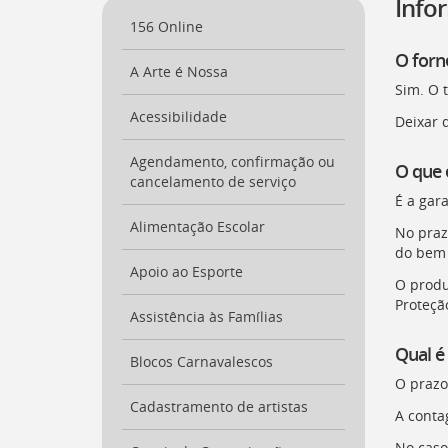
Info
a
156 Online
página
inicial
O forn
A Arte é Nossa
do
Sim. O 
Portal
[
Acessibilidade
Ctrl
Deixar 
+
Opt
Agendamento, confirmação ou
O que é
+
cancelamento de serviço
]
0
É a gar
Ir
Alimentação Escolar
No praz
para
do bem 
o
Apoio ao Esporte
Portal
O produ
de
Proteçã
Serviços
Assistência às Famílias
[
Ctrl
Qual é 
+
Blocos Carnavalescos
Opt
O prazo 
+
Cadastramento de artistas
A conta
]
1
Ir
No caso