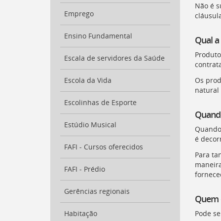
Não é s
a
Emprego
cláusul
busca
[
Ctrl
Ensino Fundamental
+
Qual a
Opt
Produto
+
Escala de servidores da Saúde
contrat
]
9
Voltar
Escola da Vida
Os prod
para
natural 
o
Escolinhas de Esporte
início
Quando
deste
menu
Estúdio Musical
Quando 
[
Ctrl
é decor
+
FAFI - Cursos oferecidos
Para ta
Opt
maneira
+
FAFI - Prédio
]
fornece
t
Gerências regionais
Quem é
Habitação
Pode se