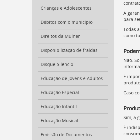
para
contrat
a
Crianças e Adolescentes
listagem
A garan
de
para seu
Débitos com o município
notícias
Todas a
[
Ctrl
como to
Direitos da Mulher
+
Opt
Disponibilização de fraldas
Podem 
+
]
4
Não. So
Ir
Disque-Silêncio
informa
para
o
É impor
Educação de Jovens e Adultos
conteúdo
produto
desta
Educação Especial
Caso co
página
[
Ctrl
Educação Infantil
+
Produt
Opt
Sim, a 
+
Educação Musical
]
c
É indis
Ir
consumi
Emissão de Documentos
para