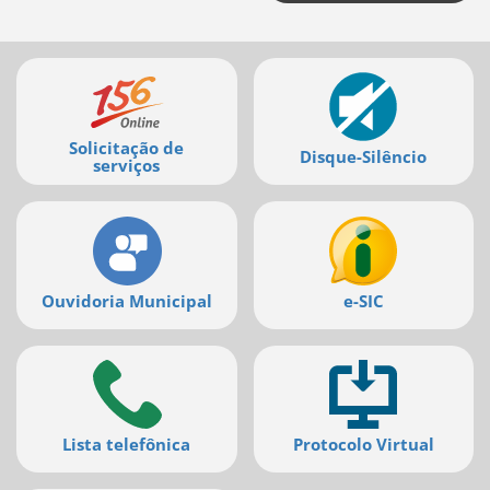
deste
menu
[]
Mais
serviços
Solicitação de
Disque-Silêncio
serviços
Ouvidoria Municipal
e-SIC
Lista telefônica
Protocolo Virtual