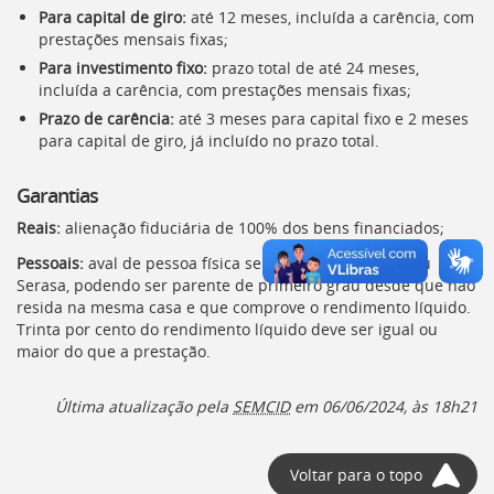
Ir
Para capital de giro:
até 12 meses, incluída a carência, com
para
prestações mensais fixas;
a
Para investimento fixo:
prazo total de até 24 meses,
listagem
incluída a carência, com prestações mensais fixas;
de
notícias
Prazo de carência:
até 3 meses para capital fixo e 2 meses
[]
para capital de giro, já incluído no prazo total.
Ir
para
Garantias
o
conteúdo
Reais:
alienação fiduciária de 100% dos bens financiados;
desta
Pessoais:
aval de pessoa física sem restrições no
SPC
ou
página
Serasa, podendo ser parente de primeiro grau desde que não
[]
resida na mesma casa e que comprove o rendimento líquido.
Ir
Trinta por cento do rendimento líquido deve ser igual ou
para
maior do que a prestação.
a
busca
[]
Última atualização pela
SEMCID
em
06/06/2024, às 18h21
Voltar
para
o
Voltar para o topo
início