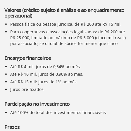
[]
Valores (crédito sujeito à análise e ao enquadramento
Ir
operacional)
para
o
Pessoa física ou pessoa jurídica: de R$ 200 até R$ 15 mil.
Portal
Para cooperativas e associações legalizadas: de R$ 200 até
de
R$ 25.000, limitado ao máximo de R$ 5.000 (cinco mil reais)
Serviços
por associado, se o total de sócios for menor que cinco.
[]
Ir
para
Encargos financeiros
a
Até R$ 4 mil: juros de 0,64% ao mês.
lista
de
Até R$ 10 mil: juros de 0,90% ao mês.
secretarias
Até R$ 15 mil: juros de 1% ao mês.
[]
Juros pré-fixados.
Ir
para
Participação no investimento
a
página
Até 100% do total dos investimentos financiáveis.
de
legislação
Prazos
[]