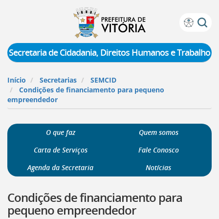
Prefeitura
Atalhos
de
de
Vitória
teclado:
Secretaria de Cidadania, Direitos Humanos e Trabalho
Ir
para
Início
Secretarias
SEMCID
a
Condições de financiamento para pequeno
página
empreendedor
de
instruções
de
O que faz
Quem somos
acessibilidade
[]
Carta de Serviços
Fale Conosco
Ir
para
Agenda da Secretaria
Notícias
a
página
Condições de financiamento para
inicial
do
pequeno empreendedor
Portal