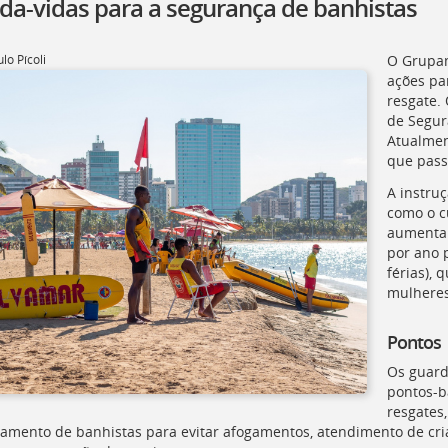
da-vidas para a segurança de banhistas
lo Pícoli
O Grupam
ações pa
resgate. 
de Segur
Atualmen
que pass
A instruç
como o c
aumentar
por ano 
férias), 
mulheres
Pontos
Os guard
pontos-b
resgates
amento de banhistas para evitar afogamentos, atendimento de cria