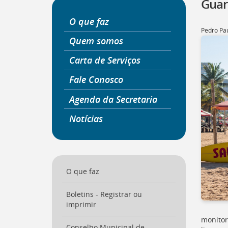
Guar
a
página
O que faz
inicial
Pedro Pau
do
Quem somos
Portal
Carta de Serviços
[
Ctrl
+
Fale Conosco
Opt
+
Agenda da Secretaria
]
0
Ir
Notícias
para
o
Portal
de
Serviços
[
O que faz
Ctrl
+
Opt
Boletins - Registrar ou
+
imprimir
]
1
monitor
Ir
Conselho Municipal de