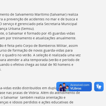
ento de Salvamento Marítimo (
Salvamar
) realiza
ra a prevenção de acidentes no mar e de busca e
O serviço é gerenciado pela Secretaria Municipal
ança Urbana (
Semsu
).
te, o
Salvamar
é formado por 45 guardas-vidas
am por treinamento e atualizações anualmente.
ão é feita pelo Corpo de Bombeiros Militar, assim
urso de formação de novos guarda-vidas para
 o quadro no verão. A seleção é realizada uma vez
para atender a alta temporada (verão e período de
quando o efetivo chega ao total de 90 homens e
.
a-vidas estão distribuídos em duplas em 18
ase nas praias de Vitória. Além do atendimento de
, o
Salvamar
também realiza orientação e
nças e idosos perdidos e ações educativas de