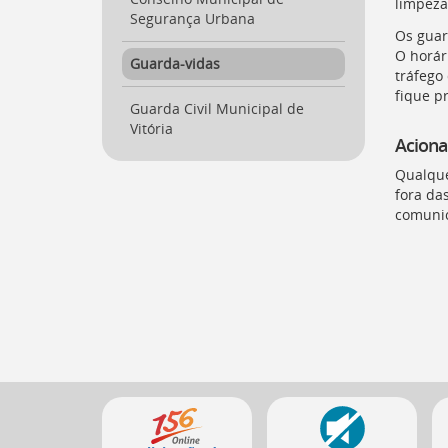
limpeza
para
Segurança Urbana
a
Os guar
lista
O horár
Guarda-vidas
de
tráfego
secretarias
fique p
[
Guarda Civil Municipal de
Ctrl
Vitória
+
Acion
Opt
+
Qualque
]
2
fora da
Ir
comunic
para
a
página
de
legislação
[
Ctrl
+
Opt
+
Mais
]
3
Ir
serviços