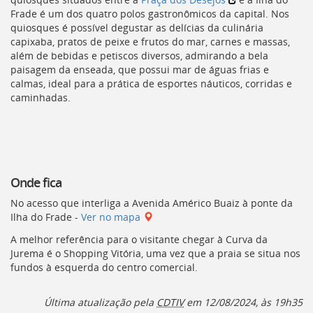
Ir
Frade é um dos quatro polos gastronômicos da capital. Nos
para
quiosques é possível degustar as delícias da culinária
a
capixaba, pratos de peixe e frutos do mar, carnes e massas,
listagem
além de bebidas e petiscos diversos, admirando a bela
de
paisagem da enseada, que possui mar de águas frias e
notícias
calmas, ideal para a prática de esportes náuticos, corridas e
[]
caminhadas.
Ir
para
o
conteúdo
desta
página
Onde fica
[]
Ir
No acesso que interliga a Avenida Américo Buaiz à ponte da
para
Ilha do Frade -
Ver no mapa
a
A melhor referência para o visitante chegar à Curva da
busca
Jurema é o Shopping Vitória, uma vez que a praia se situa nos
[]
fundos à esquerda do centro comercial.
Voltar
para
o
Última atualização pela
CDTIV
em 12/08/2024, às 19h35
início