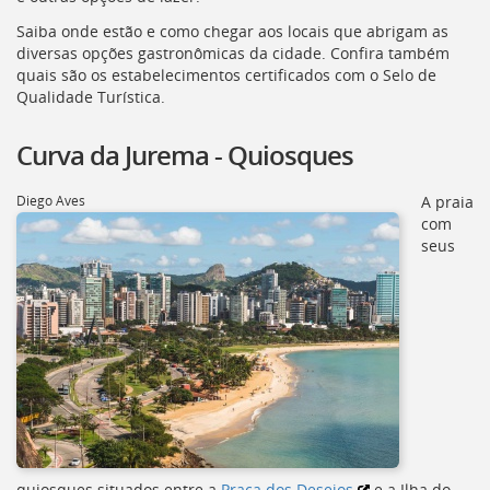
[]
Saiba onde estão e como chegar aos locais que abrigam as
Ir
diversas opções gastronômicas da cidade. Confira também
para
quais são os estabelecimentos certificados com o Selo de
o
Qualidade Turística.
Portal
de
Serviços
Curva da Jurema - Quiosques
[]
Ir
Diego Aves
A praia
para
com
a
seus
lista
de
secretarias
[]
Ir
para
a
página
de
legislação
[]
quiosques situados entre a
Praça dos Desejos
e a Ilha do