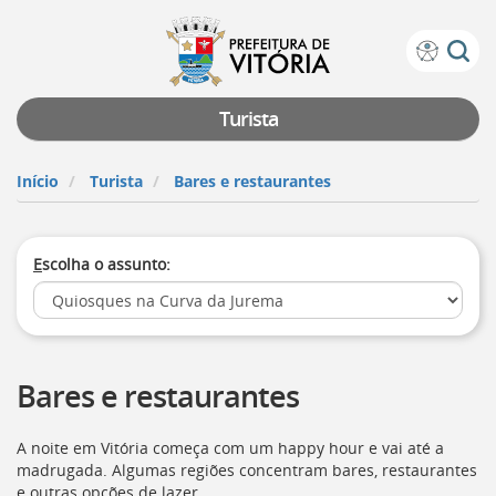
Prefeitura
Atalhos
de
de
Vitória
teclado:
Turista
Ir
para
Início
Turista
Bares e restaurantes
a
página
de
E
scolha o assunto:
instruções
de
acessibilidade
[]
Ir
para
Bares e restaurantes
a
página
inicial
A noite em Vitória começa com um happy hour e vai até a
do
madrugada. Algumas regiões concentram bares, restaurantes
Portal
e outras opções de lazer.