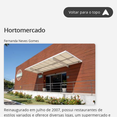
deste
menu
Voltar para o topo
[]
Hortomercado
Fernanda Neves Gomes
Reinaugurado em julho de 2007, possui restaurantes de
estilos variados e oferece diversas lojas, um supermercado e