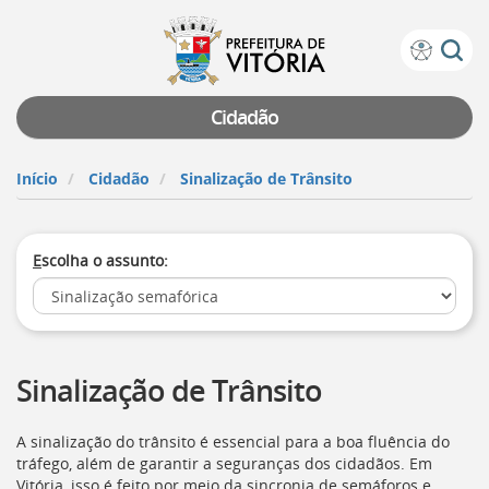
Prefeitura
Atalhos
de
de
Vitória
teclado:
Cidadão
Ir
para
Início
Cidadão
Sinalização de Trânsito
a
página
de
E
scolha o assunto:
instruções
de
acessibilidade
[]
Ir
para
Sinalização de Trânsito
a
página
inicial
A sinalização do trânsito é essencial para a boa fluência do
do
tráfego, além de garantir a seguranças dos cidadãos. Em
Portal
Vitória, isso é feito por meio da sincronia de semáforos e