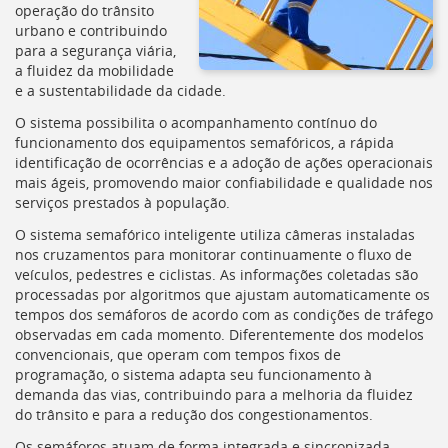
Ir
operação do trânsito
para
urbano e contribuindo
a
para a segurança viária,
listagem
a fluidez da mobilidade
de
e a sustentabilidade da cidade.
notícias
O sistema possibilita o acompanhamento contínuo do
[]
funcionamento dos equipamentos semafóricos, a rápida
Ir
identificação de ocorrências e a adoção de ações operacionais
para
mais ágeis, promovendo maior confiabilidade e qualidade nos
o
serviços prestados à população.
conteúdo
desta
O sistema semafórico inteligente utiliza câmeras instaladas
página
nos cruzamentos para monitorar continuamente o fluxo de
[]
veículos, pedestres e ciclistas. As informações coletadas são
Ir
processadas por algoritmos que ajustam automaticamente os
para
tempos dos semáforos de acordo com as condições de tráfego
a
observadas em cada momento. Diferentemente dos modelos
busca
convencionais, que operam com tempos fixos de
[]
programação, o sistema adapta seu funcionamento à
Voltar
demanda das vias, contribuindo para a melhoria da fluidez
para
do trânsito e para a redução dos congestionamentos.
o
início
Os semáforos atuam de forma integrada e sincronizada,