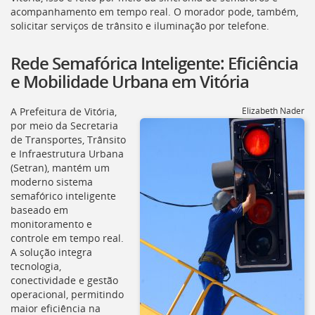
[]
acompanhamento em tempo real. O morador pode, também,
Ir
solicitar serviços de trânsito e iluminação por telefone.
para
o
Rede Semafórica Inteligente: Eficiência
Portal
e Mobilidade Urbana em Vitória
de
Serviços
[]
A Prefeitura de Vitória,
Elizabeth Nader
Ir
por meio da Secretaria
para
de Transportes, Trânsito
a
e Infraestrutura Urbana
lista
(
Setran
), mantém um
de
moderno sistema
secretarias
semafórico inteligente
[]
baseado em
Ir
monitoramento e
para
controle em tempo real.
a
A solução integra
página
tecnologia,
de
conectividade e gestão
legislação
operacional, permitindo
[]
maior eficiência na