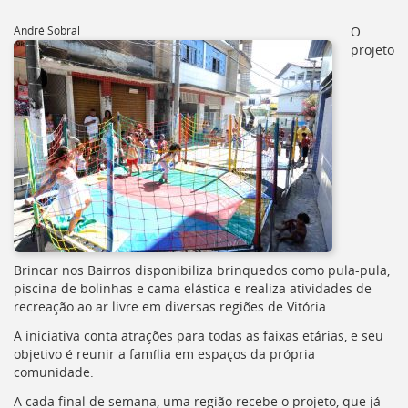
[]
Ir
André Sobral
O
para
projeto
o
Portal
de
Serviços
[]
Ir
para
a
lista
de
secretarias
[]
Brincar nos Bairros disponibiliza brinquedos como pula-pula,
Ir
piscina de bolinhas e cama elástica e realiza atividades de
para
recreação ao ar livre em diversas regiões de Vitória.
a
A iniciativa conta atrações para todas as faixas etárias, e seu
página
objetivo é reunir a família em espaços da própria
de
comunidade.
legislação
[]
A cada final de semana, uma região recebe o projeto, que já