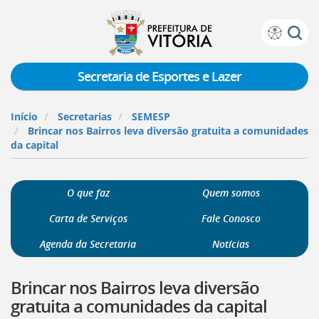
Prefeitura
Atalhos
de
de
Vitória
teclado:
Secretaria de Esportes e Lazer
Ir
para
Início
Secretarias
SEMESP
a
Brincar nos Bairros leva diversão gratuita a comunidades
página
da capital
de
instruções
de
O que faz
Quem somos
acessibilidade
[]
Carta de Serviços
Fale Conosco
Ir
para
Agenda da Secretaria
Notícias
a
página
Brincar nos Bairros leva diversão
inicial
do
gratuita a comunidades da capital
Portal