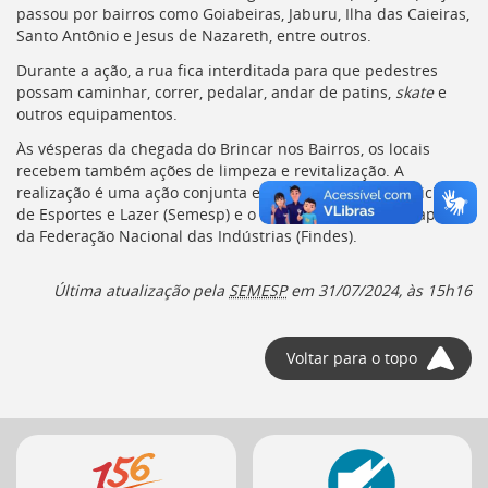
Ir
passou por bairros como Goiabeiras, Jaburu, Ilha das Caieiras,
para
Santo Antônio e Jesus de Nazareth, entre outros.
a
Durante a ação, a rua fica interditada para que pedestres
listagem
possam caminhar, correr, pedalar, andar de patins,
skate
e
de
outros equipamentos.
notícias
[]
Às vésperas da chegada do Brincar nos Bairros, os locais
Ir
recebem também ações de limpeza e revitalização. A
para
realização é uma ação conjunta entre a Secretaria Municipal
o
de Esportes e Lazer (
Semesp
) e o Programa Terra, com apoio
conteúdo
da Federação Nacional das Indústrias (
Findes
).
desta
página
[]
Última atualização pela
SEMESP
em
31/07/2024, às 15h16
Ir
para
a
Voltar para o topo
busca
[]
Voltar
Mais
para
o
serviços
início