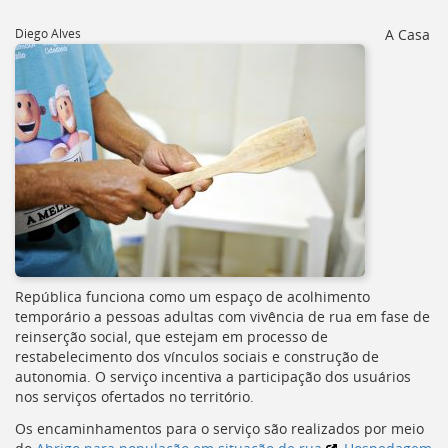
[]
Ir
Diego Alves
A Casa
para
o
Portal
de
Serviços
[]
Ir
para
a
lista
de
secretarias
[]
República funciona como um espaço de acolhimento
Ir
temporário a pessoas adultas com vivência de rua em fase de
para
reinserção social, que estejam em processo de
a
restabelecimento dos vínculos sociais e construção de
página
autonomia. O serviço incentiva a participação dos usuários
de
nos serviços ofertados no território.
legislação
Os encaminhamentos para o serviço são realizados por meio
[]