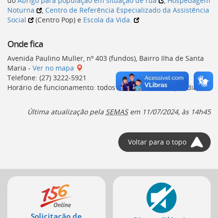
do
Abrigo para população em situação de rua
,
Hospedagem
Ir
Noturna
,
Centro de Referência Especializado da Assistência
para
Social
(
Centro Pop
) e
Escola da Vida.
a
listagem
de
Onde fica
notícias
Avenida Paulino Muller, nº 403 (fundos), Bairro Ilha de Santa
[]
Maria -
Ver no mapa
Ir
Telefone: (27) 3222-5921
para
Horário de funcionamento: todos os dias, 24 horas por dia.
o
conteúdo
desta
Última atualização pela
SEMAS
em
11/07/2024, às 14h45
página
[]
Ir
Voltar para o topo
para
a
busca
[]
Mais
Voltar
serviços
para
o
Solicitação de
início