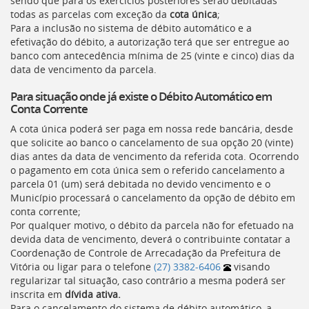
sendo que para os exercícios posteriores serão debitadas
todas as parcelas com exceção da
cota única
;
Para a inclusão no sistema de débito automático e a
efetivação do débito, a autorização terá que ser entregue ao
banco com antecedência mínima de 25 (vinte e cinco) dias da
data de vencimento da parcela.
Para situação onde já existe o Débito Automático em
Conta Corrente
A cota única poderá ser paga em nossa rede bancária, desde
que solicite ao banco o cancelamento de sua opção 20 (vinte)
dias antes da data de vencimento da referida cota. Ocorrendo
o pagamento em cota única sem o referido cancelamento a
parcela 01 (um) será debitada no devido vencimento e o
Município processará o cancelamento da opção de débito em
conta corrente;
Por qualquer motivo, o débito da parcela não for efetuado na
devida data de vencimento, deverá o contribuinte contatar a
Coordenação de Controle de Arrecadação da Prefeitura de
Vitória ou ligar para o telefone
(27) 3382-6406
visando
regularizar tal situação, caso contrário a mesma poderá ser
inscrita em
dívida ativa.
Para o cancelamento do sistema de débito automático, a