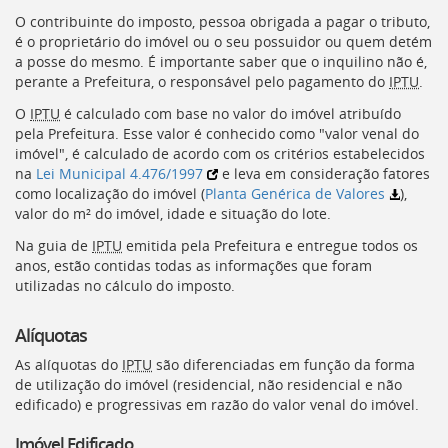
Ir
O contribuinte do imposto, pessoa obrigada a pagar o tributo,
para
é o proprietário do imóvel ou o seu possuidor ou quem detém
a
a posse do mesmo. É importante saber que o inquilino não é,
listagem
perante a Prefeitura, o responsável pelo pagamento do
IPTU
.
de
notícias
O
IPTU
é calculado com base no valor do imóvel atribuído
[]
pela Prefeitura. Esse valor é conhecido como "valor venal do
Ir
imóvel", é calculado de acordo com os critérios estabelecidos
para
na
Lei Municipal 4.476/1997
e leva em consideração fatores
o
como localização do imóvel (
Planta Genérica de Valores
),
conteúdo
valor do m² do imóvel, idade e situação do lote.
desta
página
Na guia de
IPTU
emitida pela Prefeitura e entregue todos os
[]
anos, estão contidas todas as informações que foram
Ir
utilizadas no cálculo do imposto.
para
a
Alíquotas
busca
[]
As alíquotas do
IPTU
são diferenciadas em função da forma
Voltar
de utilização do imóvel (residencial, não residencial e não
para
edificado) e progressivas em razão do valor venal do imóvel.
o
Imóvel Edificado
início