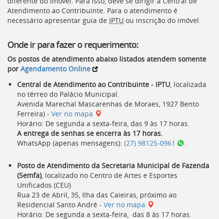
diferente do imóvel. Para isso, deve se dirigir à Central de
Atendimento ao Contribuinte. Para o atendimento é
necessário apresentar guia de
IPTU
ou inscrição do imóvel.
Onde ir para fazer o requerimento:
Os postos de atendimento abaixo listados atendem somente
por
Agendamento Online
Central de Atendimento ao Contribuinte - IPTU
, localizada
no térreo do Palácio Municipal.
Avenida Marechal Mascarenhas de Moraes, 1927 Bento
Ferreira) -
Ver no mapa
Horário: De segunda a sexta-feira, das 9 às 17 horas.
A entrega de senhas se encerra às 17 horas.
WhatsApp (apenas mensagens):
(27) 98125-0961
.
Posto de Atendimento da Secretaria Municipal de Fazenda
(
Semfa
)
, localizado no Centro de Artes e Esportes
Unificados (
CEU
)
Rua 23 de Abril, 35, Ilha das Caieiras, próximo ao
Residencial Santo André -
Ver no mapa
Horário: De segunda a sexta-feira, das 8 às 17 horas.