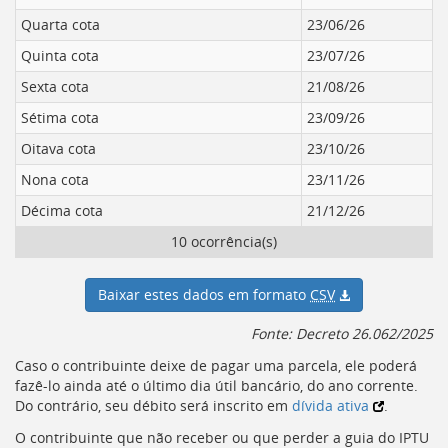
Quarta cota
23/06/26
Quinta cota
23/07/26
Sexta cota
21/08/26
Sétima cota
23/09/26
Oitava cota
23/10/26
Nona cota
23/11/26
Décima cota
21/12/26
10 ocorrência(s)
Baixar estes dados em formato
CSV
Fonte: Decreto 26.062/2025
Caso o contribuinte deixe de pagar uma parcela, ele poderá
fazê-lo ainda até o último dia útil bancário, do ano corrente.
Do contrário, seu débito será inscrito em
dívida ativa
.
O contribuinte que não receber ou que perder a guia do
IPTU