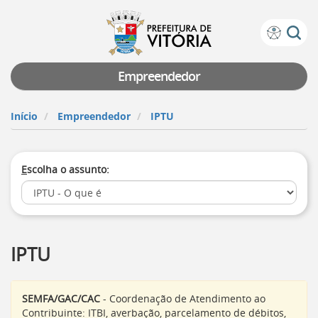
Prefeitura
Atalhos
de
de
Vitória
teclado:
Empreendedor
Ir
para
Início
Empreendedor
IPTU
a
página
de
E
scolha o assunto:
instruções
de
acessibilidade
[]
Ir
para
IPTU
a
página
inicial
do
SEMFA/GAC/CAC
- Coordenação de Atendimento ao
Portal
Contribuinte: ITBI, averbação, parcelamento de débitos,