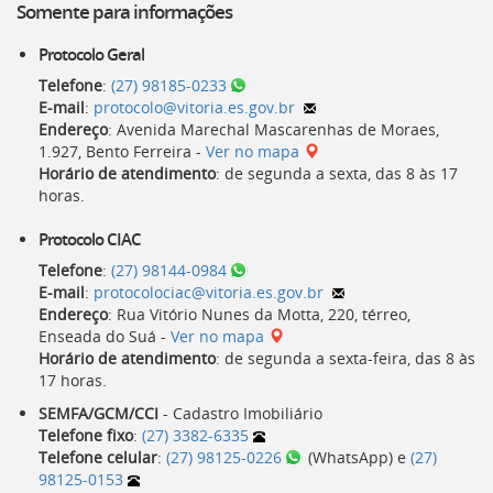
Somente para informações
Protocolo Geral
Telefone
:
(27) 98185-0233
E-mail
:
protocolo@vitoria.es.gov.br
Endereço
: Avenida Marechal Mascarenhas de Moraes,
1.927, Bento Ferreira -
Ver no mapa
Horário de atendimento
: de segunda a sexta, das
8
às
17
horas
.
Protocolo
CIAC
Telefone
:
(27) 98144-0984
E-mail
:
protocolociac@vitoria.es.gov.br
Endereço
: Rua Vitório Nunes da Motta, 220, térreo,
Enseada do Suá -
Ver no mapa
Horário de atendimento
: de segunda a sexta-feira, das
8
às
17 horas
.
SEMFA/GCM/CCI
- Cadastro Imobiliário
Telefone fixo
:
(27) 3382-6335
Telefone celular
:
(27) 98125-0226
(WhatsApp) e
(27)
98125-0153