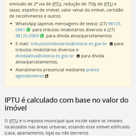
[]
emissão de 2ª via de
IPTU
, redução de 75
%
de
IPTU
e
Ir
taxas, espelho de imóvel, valor venal do imóvel, certidão
para
de recolhimento e outros.
o
WhatsApp (apenas mensagens de texto): (27)
98125-
Portal
0961
para tributos imobiliários diversos e (27)
de
98125-0969
para dívida ativa/parcelamentos.
Serviços
E-mail:
tributosimobiliarios@vitoria.es.gov.br
para
[]
tributos imobiliários diversos e
Ir
dividaativa@vitoria.es.gov.br
para dívida
para
ativa/parcelamentos;
a
Atendimento presencial mediante
prévio
lista
agendamento
.
de
secretarias
[]
Ir
IPTU é calculado com base no valor do
para
imóvel
a
página
de
O
IPTU
é o imposto municipal que incide sobre os imóveis
legislação
localizados nas áreas urbanas, estando esse imóvel edificado
[]
(casa, apartamento, loja) ou não (terreno).