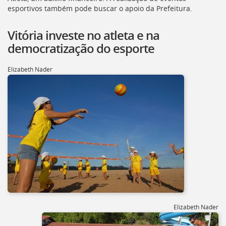
[]
esportivos também pode buscar o apoio da Prefeitura.
Ir
para
Vitória investe no atleta e na
o
democratização do esporte
Portal
de
Serviços
Elizabeth Nader
[]
Ir
para
a
lista
de
secretarias
[]
Ir
para
a
página
de
Elizabeth Nader
legislação
[]