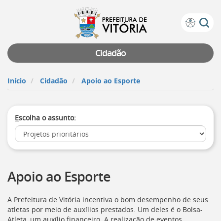
Prefeitura
Atalhos
de
de
Vitória
teclado:
Cidadão
Ir
para
Início
Cidadão
Apoio ao Esporte
a
página
de
E
scolha o assunto:
instruções
de
acessibilidade
[]
Ir
para
Apoio ao Esporte
a
página
inicial
A Prefeitura de Vitória incentiva o bom desempenho de seus
do
atletas por meio de auxílios prestados. Um deles é o Bolsa-
Portal
Atleta, um auxílio financeiro. A realização de eventos