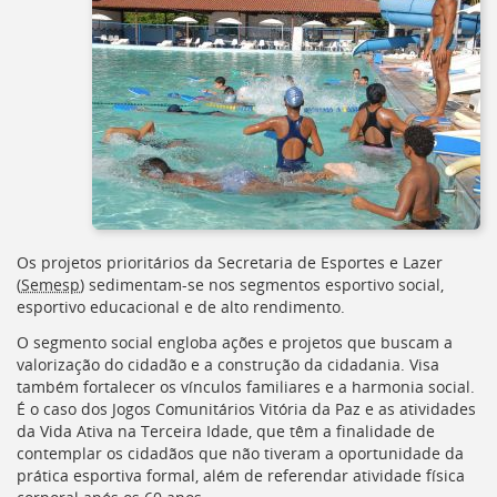
Ir
para
a
listagem
de
notícias
[]
Ir
para
o
conteúdo
desta
Os projetos prioritários da Secretaria de Esportes e Lazer
página
(
Semesp
) sedimentam-se nos segmentos esportivo social,
[]
esportivo educacional e de alto rendimento.
Ir
para
O segmento social engloba ações e projetos que buscam a
a
valorização do cidadão e a construção da cidadania. Visa
busca
também fortalecer os vínculos familiares e a harmonia social.
[]
É o caso dos Jogos Comunitários Vitória da Paz e as atividades
Voltar
da Vida Ativa na Terceira Idade, que têm a finalidade de
para
contemplar os cidadãos que não tiveram a oportunidade da
o
prática esportiva formal, além de referendar atividade física
início