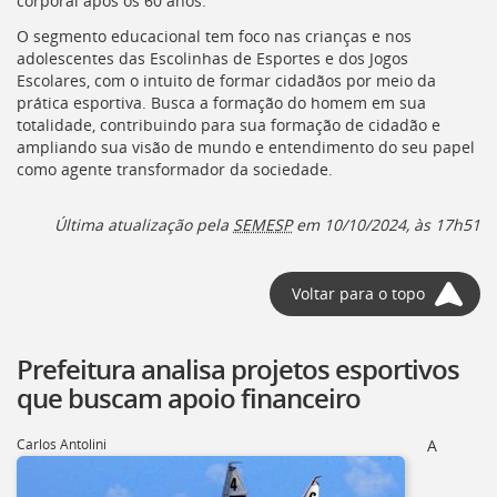
corporal após os 60 anos.
deste
O segmento educacional tem foco nas crianças e nos
menu
adolescentes das Escolinhas de Esportes e dos Jogos
[]
Escolares, com o intuito de formar cidadãos por meio da
prática esportiva. Busca a formação do homem em sua
totalidade, contribuindo para sua formação de cidadão e
ampliando sua visão de mundo e entendimento do seu papel
como agente transformador da sociedade.
Última atualização pela
SEMESP
em 10/10/2024, às 17h51
Voltar para o topo
Prefeitura analisa projetos esportivos
que buscam apoio financeiro
Carlos Antolini
A