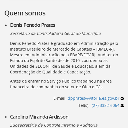
[]
Ir
Quem somos
para
o
Denis Penedo Prates
Portal
de
Secretário da Controladoria Geral do Município
Serviços
Denis Penedo Prates é graduado em Administração pelo
[]
Instituto Brasileiro de Mercado de Capitais – IBMEC-RJ.
Ir
Mestre em Administração pela EBAPE/FGV RJ. Auditor do
para
Estado do Espírito Santo desde 2010, coordenou as
a
Unidades de SECONT de Saúde e Educação, além da
lista
Coordenação de Qualidade e Capacitação.
de
secretarias
Antes de entrar no Serviço Público trabalhou na área
[]
financeira de companhia do setor de Óleo e Gás.
Ir
para
E-mail:
dpprates@vitoria.es.gov.br
a
Tel(s).:
(27) 3382-6064
página
de
Carolina Miranda Ardisson
legislação
[]
Subsecretária de Controle Interno e Auditoria