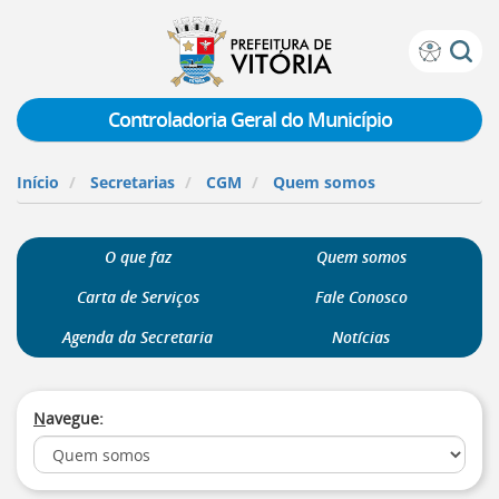
Prefeitura
Atalhos
de
de
Vitória
teclado:
Controladoria Geral do Município
Ir
para
Início
Secretarias
CGM
Quem somos
a
página
de
O que faz
Quem somos
instruções
de
Carta de Serviços
Fale Conosco
acessibilidade
[]
Agenda da Secretaria
Notícias
Ir
para
a
N
avegue:
página
inicial
do
Portal