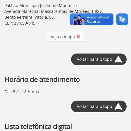
deste
Palácio Municipal Jerônimo Monteiro
menu
Avenida Marechal Mascarenhas de Moraes, 1.927
[]
Bento Ferreira, Vitória, ES
CEP: 29.050-945
Veja o mapa
Voltar para o topo
Horário de atendimento
Das 8 às 18 horas
Voltar para o topo
Lista telefônica digital