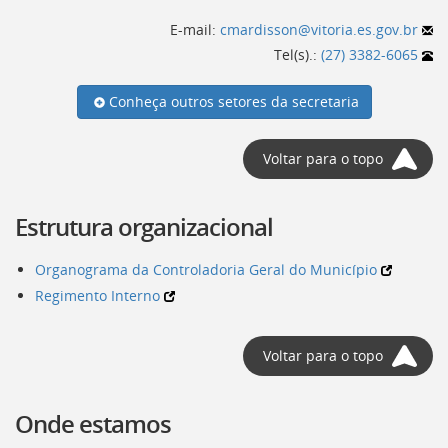
Ir
para
E-mail:
cmardisson@vitoria.es.gov.br
a
Tel(s).:
(27) 3382-6065
listagem
de
Conheça outros setores da secretaria
notícias
[]
Ir
Voltar para o topo
para
o
conteúdo
Estrutura organizacional
desta
página
[]
Organograma da Controladoria Geral do Município
Ir
Regimento Interno
para
a
busca
Voltar para o topo
[]
Voltar
para
Onde estamos
o
início