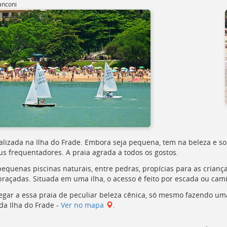
anconi
calizada na Ilha do Frade. Embora seja pequena, tem na beleza e s
us frequentadores. A praia agrada a todos os gostos.
pequenas piscinas naturais, entre pedras, propícias para as crian
braçadas. Situada em uma ilha, o acesso é feito por escada ou cam
egar a essa praia de peculiar beleza cênica, só mesmo fazendo u
da Ilha do Frade -
Ver no mapa
.