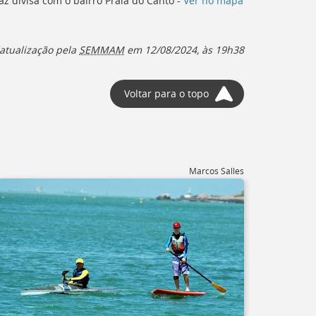
az divisa com o bairro Praia do Canto -
Ver no mapa
atualização pela
SEMMAM
em 12/08/2024, às 19h38
Voltar para o topo
Marcos Salles