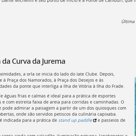
 Dante Michelini e seu ponto de início é a Ponte de Camburi, que f
Última 
a da Curva da Jurema
imidades, a orla se inicia do lado do Iate Clube. Depois,
e à Praça dos Namorados, à Praça dos Desejos e às
ades da ponte que interliga a Ilha de Vitória à Ilha do Frade.
e águas frias e calmas é ideal para a prática de esportes
s e com estreita faixa de areia para corridas e caminhadas. O
te pode admirar a paisagem a partir de um dos quiosques com
obertas, onde são servidos petiscos da culinária capixaba.
 é indicada para a prática de
stand up paddle
e passeios de
o conta ainda com calçadão, iluminação noturna, lanchonetes e