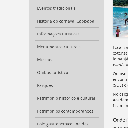
para
a
Eventos tradicionais
lista
de
História do carnaval Capixaba
secretarias
[
Ctrl
Informações turísticas
+
Opt
Monumentos culturais
Localiz
+
extensã
]
2
Iemanjá
Ir
Museus
windsur
para
a
Ônibus turístico
Quiosqu
página
encontr
de
(
SOE
) e
Parques
legislação
[
No calç
Ctrl
Patrimônio histórico e cultural
Academi
+
ficam i
Opt
Patrimônios contemporâneos
+
]
3
Onde f
Ir
Polo gastronômico Ilha das