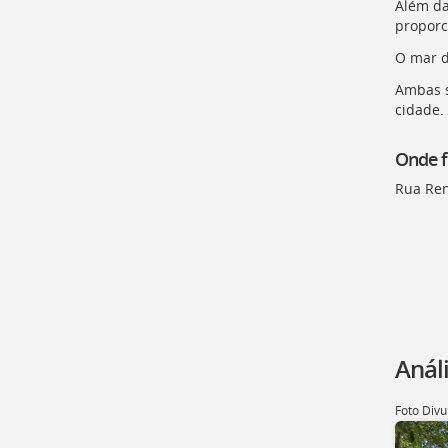
Além da
proporc
O mar d
Ambas s
cidade.
Onde f
Rua Ren
Anál
Foto Divu