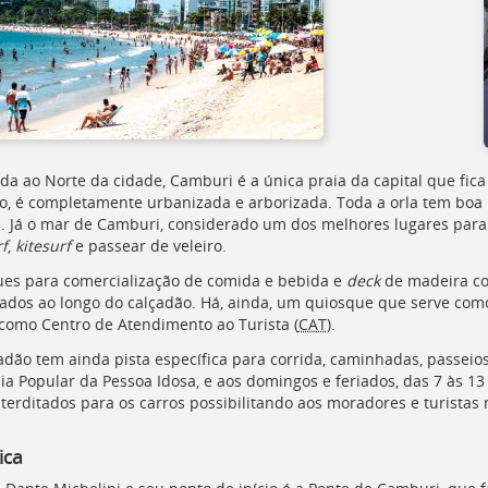
ada ao Norte da cidade, Camburi é a única praia da capital que fic
o, é completamente urbanizada e arborizada. Toda a orla tem boa 
. Já o mar de Camburi, considerado um dos melhores lugares para ve
f
,
kitesurf
e passear de veleiro.
es para comercialização de comida e bebida e
deck
de madeira co
ados ao longo do calçadão. Há, ainda, um quiosque que serve co
 como Centro de Atendimento ao Turista (
CAT
).
adão tem ainda pista específica para corrida, caminhadas, passeios
a Popular da Pessoa Idosa, e aos domingos e feriados, das 7 às 13 
nterditados para os carros possibilitando aos moradores e turistas 
ica