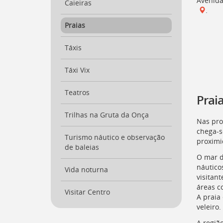
para
Avenida
Caieiras
a
.
listagem
Praias
de
notícias
Táxis
[
Ctrl
+
Táxi Vix
Opt
+
]
4
Teatros
Prai
Ir
para
Trilhas na Gruta da Onça
o
Nas prox
conteúdo
chega-s
Turismo náutico e observação
desta
proximid
de baleias
página
O mar d
[
Ctrl
náutico
Vida noturna
+
visitan
Opt
áreas c
+
Visitar Centro
A praia
]
c
veleiro.
Ir
para
A regiã