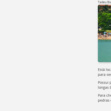
Tadeu Bi
Está lo
para se
Possui 
longas 
Para ch
pedras 