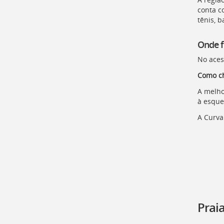
a
conta c
busca
tênis, 
[
Ctrl
+
Onde f
Opt
+
No aces
]
9
Como c
Voltar
para
A melho
o
à esque
início
deste
A Curva
menu
[
Ctrl
+
Opt
+
]
t
Prai