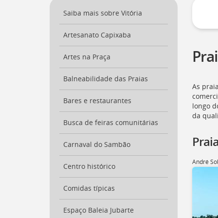
a
Saiba mais sobre Vitória
página
inicial
Artesanato Capixaba
do
Portal
Pra
[
Artes na Praça
Ctrl
+
Opt
Balneabilidade das Praias
As prai
+
]
comerci
0
Bares e restaurantes
Ir
longo d
para
da qual
Busca de feiras comunitárias
o
Portal
Prai
de
Carnaval do Sambão
Serviços
André So
[
Ctrl
Centro histórico
+
Opt
Comidas típicas
+
]
1
Espaço Baleia Jubarte
Ir