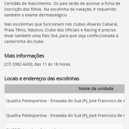
Ir
Certidão de Nascimento. Os pais terão de assinar a ficha de
para
inscrição dos filhos. Na escolinha de natação, é requerido
a
também o exame dermatológico.
listagem
Nas escolinhas que funcionam nos clubes Álvares Cabaral,
de
Praia Tênis, Náutico, Clube dos Oficiais e Racing é preciso
notícias
levar também uma foto 3x4, para que seja confeccionada a
[]
carteirinha do clube.
Ir
para
o
Mais informações
conteúdo
(27) 3382-6430, das 11 às 18 horas.
desta
página
[]
Locais e endereços das escolinhas
Ir
para
Nome da unidade
a
busca
Quadra Poliesportiva - Enseada do Suá (Pç José Francisco de Ar
[]
Voltar
Quadra Poliesportiva - Enseada do Suá (Pç José Francisco de Ar
para
o
início