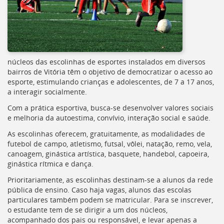
[]
Ir
para
o
Portal
de
núcleos das escolinhas de esportes instalados em diversos
Serviços
bairros de Vitória têm o objetivo de democratizar o acesso ao
[]
esporte, estimulando crianças e adolescentes, de 7 a 17 anos,
Ir
a interagir socialmente.
para
a
Com a prática esportiva, busca-se desenvolver valores sociais
lista
e melhoria da autoestima, convívio, interação social e saúde.
de
As escolinhas oferecem, gratuitamente, as modalidades de
secretarias
futebol de campo, atletismo, futsal, vôlei, natação, remo, vela,
[]
canoagem, ginástica artística, basquete, handebol, capoeira,
Ir
ginástica rítmica e dança.
para
a
Prioritariamente, as escolinhas destinam-se a alunos da rede
página
pública de ensino. Caso haja vagas, alunos das escolas
de
particulares também podem se matricular. Para se inscrever,
legislação
o estudante tem de se dirigir a um dos núcleos,
[]
acompanhado dos pais ou responsável, e levar apenas a