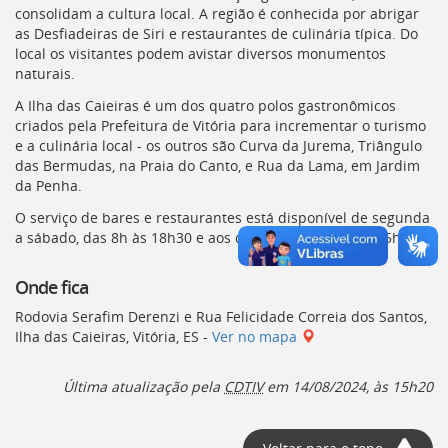
Ir
consolidam a cultura local. A região é conhecida por abrigar
para
as Desfiadeiras de Siri e restaurantes de culinária típica. Do
a
local os visitantes podem avistar diversos monumentos
listagem
naturais.
de
notícias
A Ilha das Caieiras é um dos quatro polos gastronômicos
[]
criados pela Prefeitura de Vitória para incrementar o turismo
Ir
e a culinária local - os outros são Curva da Jurema, Triângulo
para
das Bermudas, na Praia do Canto, e Rua da Lama, em Jardim
o
da Penha.
conteúdo
O serviço de bares e restaurantes está disponível de segunda
desta
a sábado, das 8h às 18h30 e aos domingos, das 9h às 15h.
página
[]
Onde fica
Ir
para
Rodovia Serafim Derenzi e Rua Felicidade Correia dos Santos,
a
Ilha das Caieiras, Vitória, ES -
Ver no mapa
busca
[]
Voltar
Última atualização pela
CDTIV
em
14/08/2024, às 15h20
para
o
início