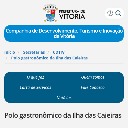
Prefeitura
Atalhos
de
de
Vitória
teclado:
Companhia de Desenvolvimento, Turismo e Inovação
de Vitória
Ir
para
a
Início
Secretarias
CDTIV
página
Polo gastronômico da Ilha das Caieiras
de
instruções
de
O que faz
Quem somos
acessibilidade
[]
Carta de Serviços
Fale Conosco
Ir
para
Notícias
a
página
Polo gastronômico da Ilha das Caieiras
inicial
do
Portal