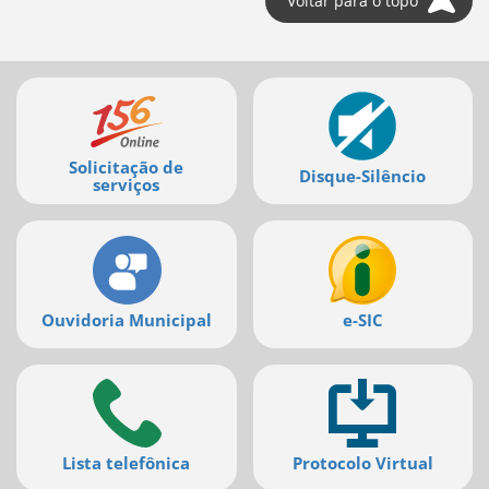
Voltar para o topo
deste
menu
[]
Mais
serviços
Solicitação de
Disque-Silêncio
serviços
Ouvidoria Municipal
e-SIC
Lista telefônica
Protocolo Virtual