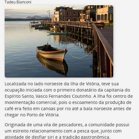
Tadeu Bianconi
[]
Ir
para
o
Portal
de
Serviços
[]
Ir
para
a
lista
de
Localizada no lado noroeste da Ilha de Vitória, teve sua
secretarias
ocupação iniciada com o primeiro donatário da capitania do
[]
Espírito Santo, Vasco Fernandes Coutinho. A Ilha foi centro de
Ir
movimentação comercial, pois o escoamento da produção de
para
café era feito em canoas por rio até a baía noroeste antes de
a
chegar no Porto de Vitória.
página
de
Originada de uma vila de pescadores, a comunidade possui
legislação
um estreito relacionamento com a pesca que, junto com
[]
atividade de desfiar siri e a tradição gastronômica,