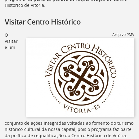
[]
Histórico de Vitória.
Ir
para
Visitar Centro Histórico
o
Portal
de
O
Arquivo PMV
Serviços
Visitar
[]
é um
Ir
para
a
lista
de
secretarias
[]
Ir
para
a
página
de
conjunto de ações integradas voltadas ao fomento do turismo
legislação
histórico-cultural da nossa capital, pois o programa faz parte
[]
da política de requalificação do Centro Histórico de Vitória.