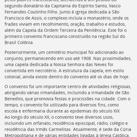
segundo donatário da Capitania do Espírito Santo, Vasco
Fernandes Coutinho Filho. Junto à igreja dedicada a São
Francisco de Assis, o complexo incluía o monastério, onde os
frades viviam em recolhimento, oração, trabalho e estudos,
além da Capela da Ordem Terceira da Penitência. Este foi o
primeiro convento franciscano construído na região Sul do
Brasil Colônia.
Posteriormente, um cemitério municipal foi adicionado ao
conjunto, permanecendo em uso até 1908. Nas proximidades,
uma capela dedicada a Nossa Senhora das Neves foi
convertida em necrotério. A estrutura da capela, em estilo
colonial, ainda existe dentro do convento até os dias de hoje.
O convento foi um importante centro de atividades religiosas,
abrigando várias irmandades, incluindo a Irmandade de São
Benedito, que promovia festas e procissões na cidade. Com o
tempo, o convento foi utilizado para diversos fins, como
escola e enfermaria durante as epidemias do século XIX.
Ao longo do século XX, o convento teve diversos usos,
incluindo um orfanato, residência episcopal, rádio, colégio e
residência das Irmãs Carmelitas. Atualmente, é sede da Cúria
Metropolitana e de várias entidades ligadas à Igreja Católica.