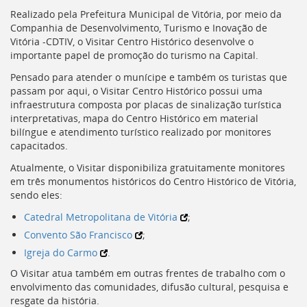
Ir
Realizado pela Prefeitura Municipal de Vitória, por meio da
para
Companhia de Desenvolvimento, Turismo e Inovação de
a
Vitória -
CDTIV
, o Visitar Centro Histórico desenvolve o
listagem
importante papel de promoção do turismo na Capital.
de
notícias
Pensado para atender o munícipe e também os turistas que
[]
passam por aqui, o Visitar Centro Histórico possui uma
Ir
infraestrutura composta por placas de sinalização turística
para
interpretativas, mapa do Centro Histórico em material
o
bilíngue e atendimento turístico realizado por monitores
conteúdo
capacitados.
desta
página
Atualmente, o Visitar disponibiliza gratuitamente monitores
[]
em três monumentos históricos do Centro Histórico de Vitória,
Ir
sendo eles:
para
Catedral Metropolitana de Vitória
;
a
Convento São Francisco
;
busca
[]
Igreja do Carmo
.
Voltar
O Visitar atua também em outras frentes de trabalho com o
para
envolvimento das comunidades, difusão cultural, pesquisa e
o
resgate da história.
início