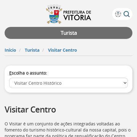
Prefeitura
Atalhos
de
de
Vitória
teclado:
Turista
Ir
para
Início
Turista
Visitar Centro
a
página
de
E
scolha o assunto:
instruções
de
acessibilidade
[]
Ir
para
Visitar Centro
a
página
inicial
O Visitar é um conjunto de ações integradas voltadas ao
do
fomento do turismo histórico-cultural da nossa capital, pois o
Portal
programa faz parte da política de requalificação do Centro