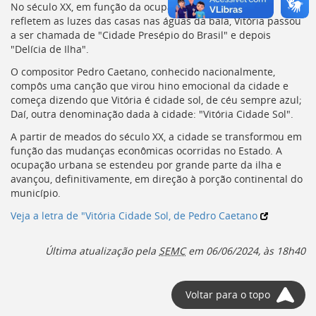
No século XX, em função da ocupação dos morros, que
deste
refletem as luzes das casas nas águas da baía, Vitória passou
menu
a ser chamada de "Cidade Presépio do Brasil" e depois
[]
"Delícia de Ilha".
O compositor Pedro Caetano, conhecido nacionalmente,
compôs uma canção que virou hino emocional da cidade e
começa dizendo que Vitória é cidade sol, de céu sempre azul;
Daí, outra denominação dada à cidade: "Vitória Cidade Sol".
A partir de meados do século XX, a cidade se transformou em
função das mudanças econômicas ocorridas no Estado. A
ocupação urbana se estendeu por grande parte da ilha e
avançou, definitivamente, em direção à porção continental do
município.
Veja a letra de "Vitória Cidade Sol, de Pedro Caetano
Última atualização pela
SEMC
em
06/06/2024, às 18h40
Voltar para o topo