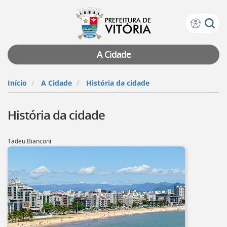
Prefeitura
Atalhos
de
de
Vitória
teclado:
A Cidade
Ir
para
Início
A Cidade
História da cidade
a
página
História da cidade
de
instruções
de
Tadeu Bianconi
acessibilidade
[]
Ir
para
a
página
inicial
do
Portal