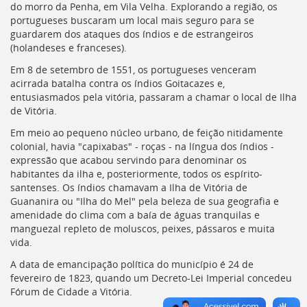
Ir
do morro da Penha, em Vila Velha. Explorando a região, os
para
portugueses buscaram um local mais seguro para se
a
guardarem dos ataques dos índios e de estrangeiros
listagem
(holandeses e franceses).
de
Em 8 de setembro de 1551, os portugueses venceram
notícias
acirrada batalha contra os índios Goitacazes e,
[]
entusiasmados pela vitória, passaram a chamar o local de Ilha
Ir
de Vitória.
para
o
Em meio ao pequeno núcleo urbano, de feição nitidamente
conteúdo
colonial, havia "capixabas" - roças - na língua dos índios -
desta
expressão que acabou servindo para denominar os
página
habitantes da ilha e, posteriormente, todos os espírito-
[]
santenses. Os índios chamavam a Ilha de Vitória de
Ir
Guananira ou "Ilha do Mel" pela beleza de sua geografia e
para
amenidade do clima com a baía de águas tranquilas e
a
manguezal repleto de moluscos, peixes, pássaros e muita
busca
vida.
[]
Voltar
A data de emancipação política do município é 24 de
para
fevereiro de 1823, quando um Decreto-Lei Imperial concedeu
o
Fórum de Cidade a Vitória.
início