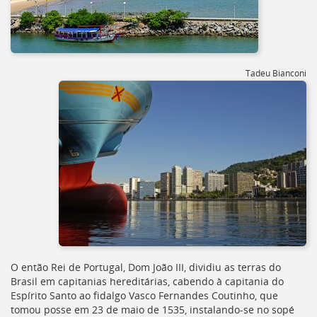
[]
Ir
para
o
Portal
Tadeu Bianconi
de
Serviços
[]
Ir
para
a
lista
de
secretarias
[]
Ir
para
a
página
O então Rei de Portugal, Dom João III, dividiu as terras do
de
Brasil em capitanias hereditárias, cabendo à capitania do
legislação
Espírito Santo ao fidalgo Vasco Fernandes Coutinho, que
[]
tomou posse em 23 de maio de 1535, instalando-se no sopé