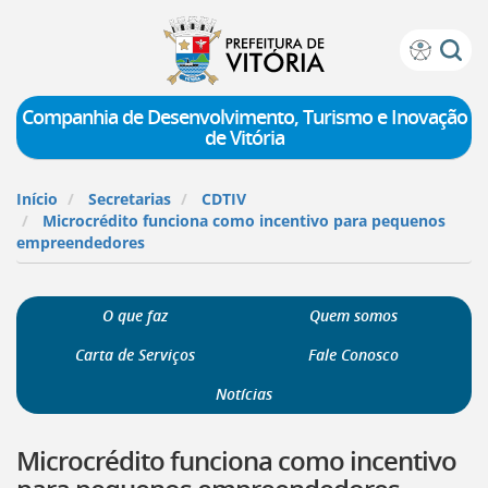
Prefeitura
Atalhos
de
de
Vitória
teclado:
Companhia de Desenvolvimento, Turismo e Inovação
de Vitória
Ir
para
a
Início
Secretarias
CDTIV
página
Microcrédito funciona como incentivo para pequenos
de
empreendedores
instruções
de
acessibilidade
O que faz
Quem somos
[]
Ir
Carta de Serviços
Fale Conosco
para
a
Notícias
página
inicial
Microcrédito funciona como incentivo
do
Portal