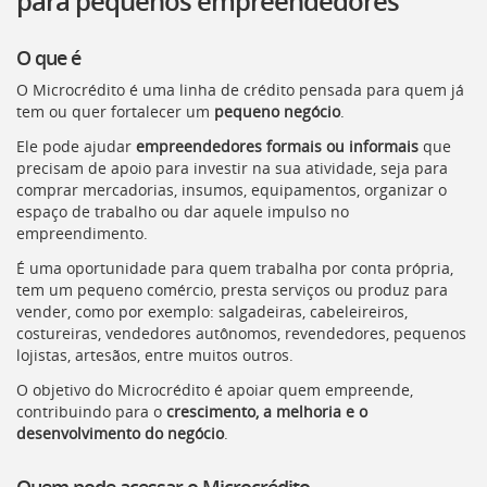
para pequenos empreendedores
[]
Ir
O que é
para
o
O Microcrédito é uma linha de crédito pensada para quem já
Portal
tem ou quer fortalecer um
pequeno negócio
.
de
Serviços
Ele pode ajudar
empreendedores formais ou informais
que
[]
precisam de apoio para investir na sua atividade, seja para
Ir
comprar mercadorias, insumos, equipamentos, organizar o
para
espaço de trabalho ou dar aquele impulso no
a
empreendimento.
lista
É uma oportunidade para quem trabalha por conta própria,
de
tem um pequeno comércio, presta serviços ou produz para
secretarias
vender, como por exemplo: salgadeiras, cabeleireiros,
[]
costureiras, vendedores autônomos, revendedores, pequenos
Ir
lojistas, artesãos, entre muitos outros.
para
a
O objetivo do Microcrédito é apoiar quem empreende,
página
contribuindo para o
crescimento, a melhoria e o
de
desenvolvimento do negócio
.
legislação
[]
Quem pode acessar o Microcrédito