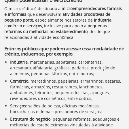
Ir
para
O microcrédito é destinado a
microempreendedores formais
a
e informais
que desenvolvam
atividades produtivas de
listagem
pequeno porte
, especialmente nos setores de
indústria,
de
comércio e serviços
, inclusive para apoio a
pequenas
notícias
reformas ou melhorias no estabelecimento
, desde que
[]
relacionadas à atividade econômica.
Ir
para
Entre os públicos que podem acessar essa modalidade de
crédito, incluem-se, por exemplo:
o
conteúdo
Indústria
: marcenarias, sapatarias, carpintarias,
desta
artesanato, alfaiataria, gráficas, padarias, produção de
página
alimentos, pequenas fábricas, entre outros;
[]
Comércio
: mercadinhos, papelarias, armarinhos, bazares,
Ir
farmácias, armazéns, restaurantes, lanchonetes,
para
ambulantes, feirantes, pequenos lojistas, açougues,
a
revendedores de cosméticos, entre outros;
busca
[]
Serviços
: salões de beleza, oficinas mecânicas,
Voltar
borracharias e demais prestadores de serviços;
para
Estrutura do negócio
: pequenas reformas, adequações e
o
melhorias do estabelecimento vinculadas à atividade
início