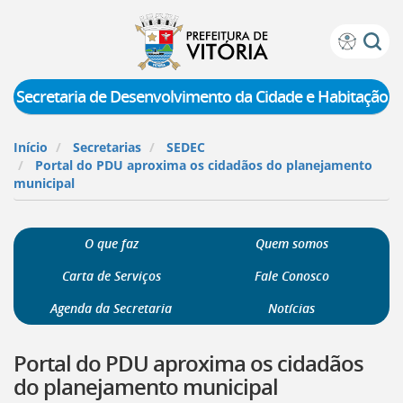
Prefeitura
Atalhos
de
de
Vitória
teclado:
Secretaria de Desenvolvimento da Cidade e Habitação
Ir
para
Início
Secretarias
SEDEC
a
Portal do PDU aproxima os cidadãos do planejamento
página
municipal
de
instruções
de
O que faz
Quem somos
acessibilidade
[]
Carta de Serviços
Fale Conosco
Ir
para
Agenda da Secretaria
Notícias
a
página
Portal do PDU aproxima os cidadãos
inicial
do
do planejamento municipal
Portal