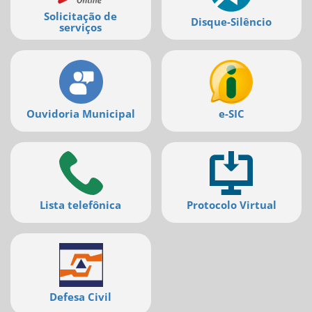
Ir
Solicitação de
para
Disque-Silêncio
serviços
a
listagem
de
notícias
[]
Ir
Ouvidoria Municipal
e-SIC
para
o
conteúdo
desta
página
[]
Ir
Lista telefônica
Protocolo Virtual
para
a
busca
[]
Voltar
para
o
Defesa Civil
início