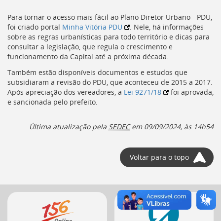
[]
Ir
Para tornar o acesso mais fácil ao Plano Diretor Urbano -
PDU
,
para
foi criado portal
Minha Vitória
PDU
. Nele, há informações
o
sobre as regras urbanísticas para todo território e dicas para
Portal
consultar a legislação, que regula o crescimento e
de
funcionamento da Capital até a próxima década.
Serviços
Também estão disponíveis documentos e estudos que
[]
subsidiaram a revisão do
PDU
, que aconteceu de 2015 a 2017.
Ir
Após apreciação dos vereadores, a
Lei 9271/18
foi aprovada,
para
e sancionada pelo prefeito.
a
lista
de
Última atualização pela
SEDEC
em
09/09/2024, às 14h54
secretarias
[]
Ir
Voltar para o topo
para
a
página
de
Mais
legislação
serviços
[]