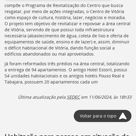
Ir
compõe o Programa de Revitalização do Centro que busca
para
resgatar, por meio de ações integradas, o Centro de Vitória
a
como espaço de cultura, história, lazer, negócios e moradia.
listagem
O projeto tem objetivo de revitalizar e repovoar a área central
de
de Vitória, servindo de que possui toda infraestrutura
notícias
necessária (abastecimento de água, coleta de lixo e oferta de
[]
equipamentos de saúde, ensino e de lazer) e, assim, diminuir
Ir
o déficit habitacional de Vitória, dando função social a
para
edifícios abandonados ou mal aproveitados.
o
conteúdo
Já foram reformados três prédios na área central, totalizando
desta
a entrega de 94 apartamentos. O antigo Hotel Estoril, possui
página
54 unidades habitacionais e os antigos hotéis Pouso Real e
[]
Tabajara, possuem 20 apartamentos cada um
Ir
para
Última atualização pela
SEDEC
em 11/06/2024, às 18h33
a
busca
[]
Voltar para o topo
Voltar
para
o
início