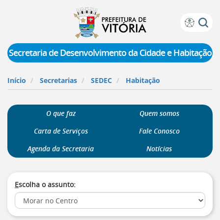
Prefeitura
Atalhos
de
de
Vitória
teclado:
Secretaria de Desenvolvimento da Cidade e Habitação
Ir
para
Início
Secretarias
SEDEC
Habitação
a
página
de
O que faz
Quem somos
instruções
de
Carta de Serviços
Fale Conosco
acessibilidade
[]
Agenda da Secretaria
Notícias
Ir
para
a
E
scolha o assunto:
página
inicial
do
Portal