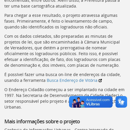
encomendas, entre outros. Além disso, a Prefeitura passa a
Ir
ter uma base cartográfica atualizada.
para
a
Para chegar a esse resultado, o projeto atravessa algumas
listagem
fases. Primeiramente, é feito o levantamento de campo,
de
quando são identificados os logradouros não oficiais.
notícias
Com os dados coletados, são preparadas as minutas de
[]
projetos de lei, que são encaminhadas à Câmara Municipal
Ir
de Vereadores, que detém a prerrogativa de nomear
para
oficialmente os logradouros públicos. Feito isso, é possível
o
efetuar a identificação, de fato, dos logradouros com placas
conteúdo
de denominação e, dos imóveis, com placas de numeração.
desta
página
É possível fazer uma busca on-line de endereços da cidade,
[]
usando a ferramenta
Busca Endereço de Vitória
Ir
para
O Endereço Cidadão começou a ser implantado na cidade em
a
1997. Na Secretaria de Desenvolvimento da Cidade (
Sedec
) o
busca
setor responsável pelo projeto é a Gerência de Informações
[]
Urbanas.
Voltar
para
Mais informações sobre o projeto
o
início
Gerência de Informações Urbanas - Centro Integrado de