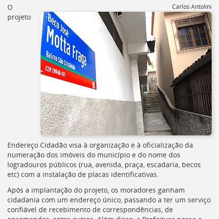
[]
O
Carlos Antolini
Ir
projeto
para
o
Portal
de
Serviços
[]
Ir
para
a
lista
de
secretarias
[]
Endereço Cidadão visa à organização e à oficialização da
Ir
numeração dos imóveis do município e do nome dos
para
logradouros públicos (rua, avenida, praça, escadaria, becos
a
etc) com a instalação de placas identificativas.
página
Após a implantação do projeto, os moradores ganham
de
cidadania com um endereço único, passando a ter um serviço
legislação
confiável de recebimento de correspondências, de
[]