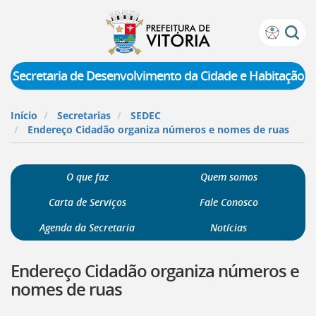
Prefeitura
Atalhos
de
de
Vitória
teclado:
Secretaria de Desenvolvimento da Cidade e Habitação
Ir
para
Início
Secretarias
SEDEC
a
Endereço Cidadão organiza números e nomes de ruas
página
de
instruções
O que faz
Quem somos
de
acessibilidade
Carta de Serviços
Fale Conosco
[]
Ir
Agenda da Secretaria
Notícias
para
a
Endereço Cidadão organiza números e
página
inicial
nomes de ruas
do
Portal