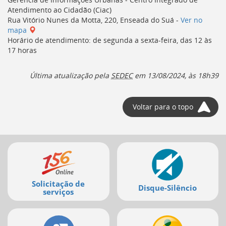
deste
Atendimento ao Cidadão (
Ciac
)
menu
Rua Vitório Nunes da Motta, 220, Enseada do Suá -
Ver no
[]
mapa
Horário de atendimento: de segunda a sexta-feira, das 12 às
17 horas
Última atualização pela
SEDEC
em
13/08/2024, às 18h39
Voltar para o topo
Mais
serviços
Solicitação de
Disque-Silêncio
serviços