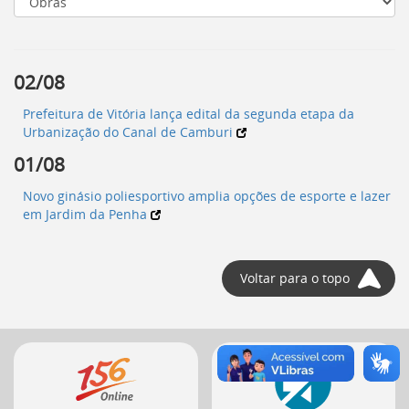
[]
Ir
para
o
02/08
Portal
de
Prefeitura de Vitória lança edital da segunda etapa da
Serviços
Urbanização do Canal de Camburi
[]
Ir
01/08
para
a
Novo ginásio poliesportivo amplia opções de esporte e lazer
lista
em Jardim da Penha
de
secretarias
[]
Voltar para o topo
Ir
para
a
página
Mais
de
serviços
legislação
[]