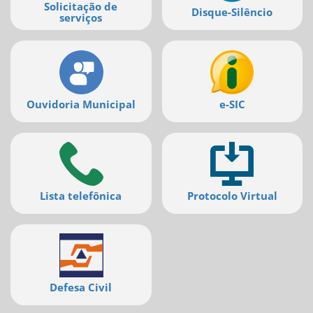
Ir
Solicitação de
Disque-Silêncio
para
serviços
a
listagem
de
notícias
[]
Ir
Ouvidoria Municipal
e-SIC
para
o
conteúdo
desta
página
[]
Lista telefônica
Protocolo Virtual
Ir
para
a
busca
[]
Voltar
para
Defesa Civil
o
início