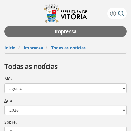
Prefeitura
Atalhos
de
de
Vitória
teclado:
Imprensa
Ir
para
Início
Imprensa
Todas as notícias
a
página
Todas as notícias
de
instruções
de
M
ês:
acessibilidade
[]
Ir
para
A
no:
a
página
inicial
S
obre:
do
Portal