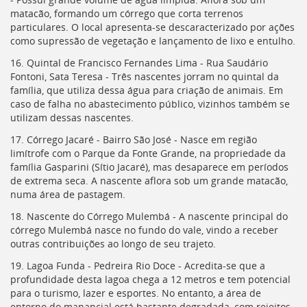
matacão, formando um córrego que corta terrenos
particulares. O local apresenta-se descaracterizado por ações
como supressão de vegetação e lançamento de lixo e entulho.
16. Quintal de Francisco Fernandes Lima - Rua Saudário
Fontoni, Sata Teresa - Três nascentes jorram no quintal da
família, que utiliza dessa água para criação de animais. Em
caso de falha no abastecimento público, vizinhos também se
utilizam dessas nascentes.
17. Córrego Jacaré - Bairro São José - Nasce em região
limítrofe com o Parque da Fonte Grande, na propriedade da
família Gasparini (Sítio Jacaré), mas desaparece em períodos
de extrema seca. A nascente aflora sob um grande matacão,
numa área de pastagem.
18. Nascente do Córrego Mulembá - A nascente principal do
córrego Mulembá nasce no fundo do vale, vindo a receber
outras contribuições ao longo de seu trajeto.
19. Lagoa Funda - Pedreira Rio Doce - Acredita-se que a
profundidade desta lagoa chega a 12 metros e tem potencial
para o turismo, lazer e esportes. No entanto, a área de
entorno do manancial está bastante degradada, com rejeitos