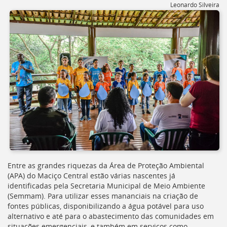
Ir
Leonardo Silveira
para
a
listagem
de
notícias
[]
Ir
para
o
conteúdo
desta
página
[]
Ir
para
a
Entre as grandes riquezas da Área de Proteção Ambiental
busca
(APA) do Maciço Central estão várias nascentes já
[]
identificadas pela Secretaria Municipal de Meio Ambiente
Voltar
(Semmam). Para utilizar esses mananciais na criação de
para
fontes públicas, disponibilizando a água potável para uso
o
alternativo e até para o abastecimento das comunidades em
início
situações emergenciais, e também em serviços como