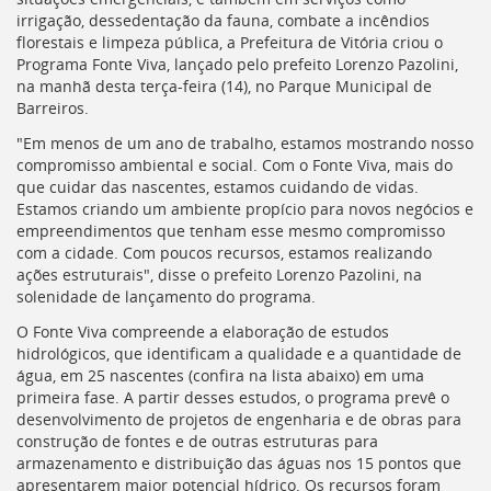
deste
irrigação, dessedentação da fauna, combate a incêndios
menu
florestais e limpeza pública, a Prefeitura de Vitória criou o
[]
Programa Fonte Viva, lançado pelo prefeito Lorenzo Pazolini,
na manhã desta terça-feira (14), no Parque Municipal de
Barreiros.
"Em menos de um ano de trabalho, estamos mostrando nosso
compromisso ambiental e social. Com o Fonte Viva, mais do
que cuidar das nascentes, estamos cuidando de vidas.
Estamos criando um ambiente propício para novos negócios e
empreendimentos que tenham esse mesmo compromisso
com a cidade. Com poucos recursos, estamos realizando
ações estruturais", disse o prefeito Lorenzo Pazolini, na
solenidade de lançamento do programa.
O Fonte Viva compreende a elaboração de estudos
hidrológicos, que identificam a qualidade e a quantidade de
água, em 25 nascentes (confira na lista abaixo) em uma
primeira fase. A partir desses estudos, o programa prevê o
desenvolvimento de projetos de engenharia e de obras para
construção de fontes e de outras estruturas para
armazenamento e distribuição das águas nos 15 pontos que
apresentarem maior potencial hídrico. Os recursos foram