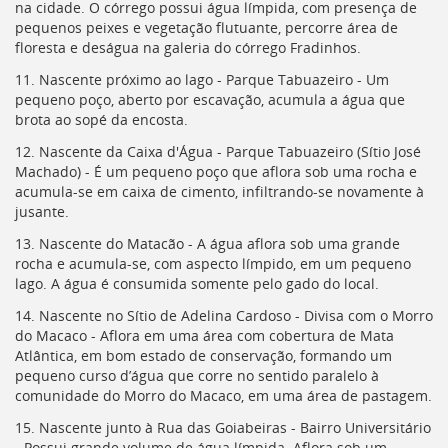
na cidade. O córrego possui água límpida, com presença de
pequenos peixes e vegetação flutuante, percorre área de
floresta e deságua na galeria do córrego Fradinhos.
11. Nascente próximo ao lago - Parque Tabuazeiro - Um
pequeno poço, aberto por escavação, acumula a água que
brota ao sopé da encosta.
12. Nascente da Caixa d'Água - Parque Tabuazeiro (Sítio José
Machado) - É um pequeno poço que aflora sob uma rocha e
acumula-se em caixa de cimento, infiltrando-se novamente à
jusante.
13. Nascente do Matacão - A água aflora sob uma grande
rocha e acumula-se, com aspecto límpido, em um pequeno
lago. A água é consumida somente pelo gado do local.
14. Nascente no Sítio de Adelina Cardoso - Divisa com o Morro
do Macaco - Aflora em uma área com cobertura de Mata
Atlântica, em bom estado de conservação, formando um
pequeno curso d’água que corre no sentido paralelo à
comunidade do Morro do Macaco, em uma área de pastagem.
15. Nascente junto à Rua das Goiabeiras - Bairro Universitário
- Possui grande volume de água límpida. Aflora sob um