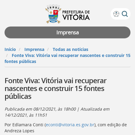
Prefeitura
Atalhos
de
de
Vitória
teclado:
Imprensa
Ir
para
Início
Imprensa
Todas as notícias
a
Fonte Viva: Vitória vai recuperar nascentes e construir 15
página
fontes públicas
de
instruções
Fonte Viva: Vitória vai recuperar
de
acessibilidade
nascentes e construir 15 fontes
[]
públicas
Ir
para
a
Publicada em
08/12/2021, às 18h00
| Atualizada em
página
14/12/2021, às 11h51
inicial
Por Edlamara Conti (
econti@vitoria.es.gov.br
), com edição de
do
Andreza Lopes
Portal