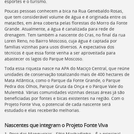
esportes e o turismo.
Poucas pessoas conhecem a bica na Rua Genebaldo Rosas,
que tem considerável volume de água e é originada entre os
matacões, em área coberta pelas florestas do Morro da Fonte
Grande. Atualmente, a água é canalizada para rede de
drenagem. Tem também a nascente do Cras, no final da rua
Loren Reno, no Bairro Moscoso, cuja água é captada por
famílias vizinhas para usos diversos. A expectativa dos
técnicos é que essa fonte venha a ser aproveitada para
abastecer os lagos do Parque Moscoso.
Toda essa riqueza nasce na APA do Maciço Central, que reúne
unidades de conservação totalizando mais de 400 hectares de
Mata Atlântica, como o Parque da Fonte Grande, o Parque
Pedra dos Olhos, Parque Gruta da Onça e o Parque Vale do
Mulembá. Várias comunidades vizinhas dessas áreas já são
beneficiadas por fontes e bicas existentes na região. Com o
Projeto Fonte Viva, o potencial de cada nascente será
estudado e elas receberão melhorias.
Nascentes que integram o Projeto Fonte Viva
1. Poço das Mangueiras - Sítio Machadinho – É a principal