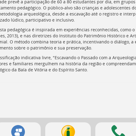
dade prevê a participação de 60 a 80 estudantes por dia, em grupos
tamento pedagógico. O público-alvo são crianças e adolescentes d
etodologia arqueológica, desde a escavação até o registro e inte
ado lúdico, participativo e inclusivo.
sta pedagógica é inspirada em experiências reconhecidas, como 
s, 2013), e nas diretrizes do Instituto do Patrimônio Histórico e Art
nial. O método combina teoria e prática, incentivando o diálogo, a
mento sobre o patrimônio e sua preservação.
ssificação indicativa livre, "Escavando o Passado com a Arqueolog
ores e familiares mergulhem na história da região e compreendam
gico da Baía de Vitória e do Espírito Santo.