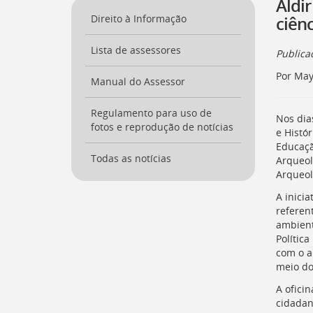
Aldi
a
Direito à Informação
ciên
página
inicial
Lista de assessores
do
Public
Portal
Por May
[
Manual do Assessor
Ctrl
+
Opt
Regulamento para uso de
Nos dia
+
fotos e reprodução de notícias
e Histór
]
0
Educaçã
Ir
Todas as notícias
Arqueol
para
Arqueol
o
Portal
A inicia
de
referen
Serviços
ambiente
[
Ctrl
Política
+
com o a
Opt
meio do
+
A ofici
]
1
cidadan
Ir