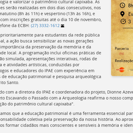
ogia e valorizar o patrimônio cultural capixaba. As
des serão realizadas em dois dias consecutivos, nos
atutino (8h às 11h) e vespertino (13h às 16h), e
com inscrições gratuitas até o dia 10 de novembro,
lefone da
ECBH
:
(27) 3332-1612
.
 prioritariamente para estudantes da rede pública
al, a ação busca sensibilizar as novas gerações
 importância da preservação da memória e da
de local. A programação inclui oficinas práticas de
ão simulada, apresentações interativas, rodas de
 e atividades artísticas, conduzidas por
ogos e educadores do
IPAE
com experiência em
s de educação patrimonial e pesquisa arqueológica
ito Santo.
do com a diretora do IPAE e coordenadora do projeto, Dionne Azeve
eto Escavando o Passado com a Arqueologia reafirma o nosso compr
ação do patrimônio cultural capixaba".
tamos que a educação patrimonial é uma ferramenta essencial par
ponsabilidade coletiva pela preservação da nossa história. Ao apro
s formar cidadãos mais conscientes e sensíveis à memória e ident