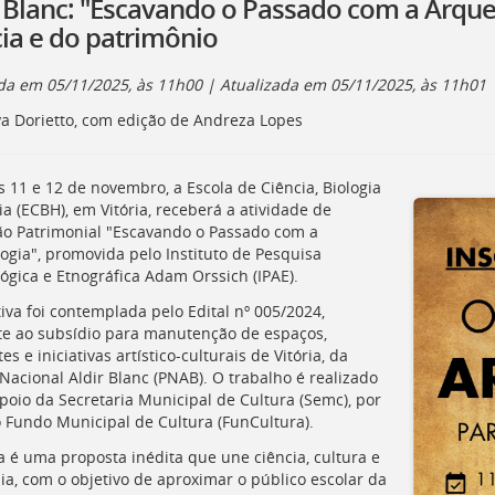
r Blanc: "Escavando o Passado com a Arqu
cia e do patrimônio
ada em
05/11/2025, às 11h00
| Atualizada em
05/11/2025, às 11h01
a Dorietto, com edição de Andreza Lopes
s 11 e 12 de novembro, a Escola de Ciência, Biologia
ia (
ECBH
), em Vitória, receberá a atividade de
o Patrimonial "Escavando o Passado com a
ogia", promovida pelo Instituto de Pesquisa
ógica e Etnográfica Adam Orssich (
IPAE
).
tiva foi contemplada pelo Edital nº 005/2024,
te ao subsídio para manutenção de espaços,
s e iniciativas artístico-culturais de Vitória, da
 Nacional Aldir Blanc (PNAB). O trabalho é realizado
poio da Secretaria Municipal de Cultura (
Semc
), por
 Fundo Municipal de Cultura (
FunCultura
).
na é uma proposta inédita que une ciência, cultura e
ia, com o objetivo de aproximar o público escolar da