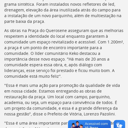
grama sintética. Foram instalados novos refletores de led,
deste
drenagem, elevação da área inutilizada atrás do campo para
menu
a instalação de um novo parquinho, além de multiestação na
[]
parte baixa da praça.
As obras na Praça do Querosene asseguram que as melhorias
respeitem a identidade do local enquanto garantem à
comunidade um espaço revitalizado e acessível. Com 1.200m²,
a praça é um ponto de encontro importante para a
comunidade. O líder comunitário Keko destacou a
importância desse novo espaço. "Há mais de 20 anos a
comunidade espera essa obra, e, após diálogo com
lideranças, esse serviço foi prestado e ficou muito bom. A
comunidade está muito feliz''.
"Essa é mais uma ação para promoção da qualidade de vida
em nossa cidade. Estamos entregando as obras de
restauração da praça. Um local com campo, parquinho,
academia, ou seja, um espaço para convivência de todos. É
um projeto da comunidade, e essa é a grande diferença da
nossa gestão", disse o Prefeito de Vitória, Lorenzo Pazolini.
"Essa é uma área importante para a comunidade, uma área