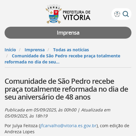
Prefeitura
Atalhos
de
de
Vitória
teclado:
Imprensa
Ir
para
Início
Imprensa
Todas as notícias
a
Comunidade de São Pedro recebe praça totalmente
página
reformada no dia de seu...
de
instruções
Comunidade de São Pedro recebe
de
acessibilidade
praça totalmente reformada no dia de
[]
seu aniversário de 48 anos
Ir
para
a
Publicada em
05/09/2025, às 00h00
| Atualizada em
página
05/09/2025, às 18h19
inicial
Por Julya Feitoza (
jfcarvalho@vitoria.es.gov.br
), com edição de
do
Andreza Lopes
Portal