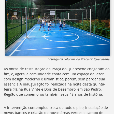
Ir
para
a
listagem
de
notícias
[]
Ir
para
o
conteúdo
desta
Entrega da reforma da Praça do Querosene.
página
[]
As obras de restauração da Praça do Querosene chegaram ao
Ir
fim, e, agora, a comunidade conta com um espaço de lazer
para
com design moderno e urbanístico, porém, sem perder sua
a
essência.A inauguração foi realizada na noite desta quinta-
busca
feira (4), na Rua Vinte e Dois de Dezembro, em São Pedro,
[]
Região que comemorou também seus 48 anos de história.
Voltar
para
A intervenção contemplou troca de todo o piso, instalação de
o
novos bancos e criação de novas áreas verdes e campo de
início