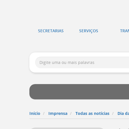
Atalhos
de
itura
teclado:
SECRETARIAS
SERVIÇOS
TRA
tória
Ir
para
a
Busca:
página
de
instruções
de
acessibilidade
[
Ctrl
+
Opt
+
Início
Imprensa
Todas as notícias
Dia d
]
a
Ir
para