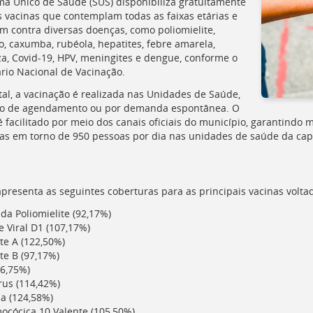
ma Único de Saúde (SUS) disponibiliza gratuitamente
s vacinas que contemplam todas as faixas etárias e
m contra diversas doenças, como poliomielite,
, caxumba, rubéola, hepatites, febre amarela,
za, Covid-19, HPV, meningites e dengue, conforme o
rio Nacional de Vacinação.
tal, a vacinação é realizada nas Unidades de Saúde,
o de agendamento ou por demanda espontânea. O
é facilitado por meio dos canais oficiais do município, garantindo
as em torno de 950 pessoas por dia nas unidades de saúde da capi
apresenta as seguintes coberturas para as principais vacinas voltad
ada Poliomielite (92,17%)
ce Viral D1 (107,17%)
te A (122,50%)
te B (97,17%)
96,75%)
rus (114,42%)
la (124,58%)
ocócica 10 Valente (105,50%)