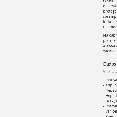
O Siste
para
diversa
a
protege
lista
sarampo
de
influen
secretarias
Calendá
[
Ctrl
+
Na capi
Opt
por mei
+
acesso 
]
2
vacinad
Ir
para
Dados
a
página
Vitória 
de
- Inativ
legislação
- Trípli
[
Ctrl
- Hepati
+
- Hepati
Opt
- BCG (
+
- Rotaví
]
3
- Varice
Ir
- Pneum