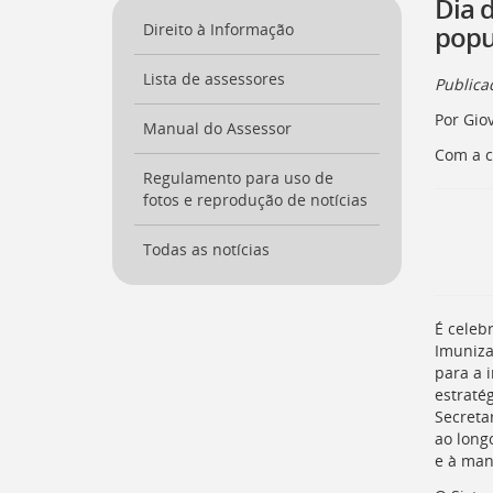
Dia 
a
Direito à Informação
popu
página
inicial
Lista de assessores
do
Public
Portal
Por Gio
[
Manual do Assessor
Ctrl
+
Com a c
Opt
Regulamento para uso de
+
fotos e reprodução de notícias
]
0
Ir
Todas as notícias
para
o
Portal
de
É celebr
Serviços
Imuniza
[
para a 
Ctrl
estraté
+
Secreta
Opt
ao long
+
]
e à man
1
Ir