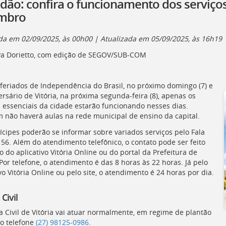
adão: confira o funcionamento dos serviços
mbro
ada em
02/09/2025, às 00h00
| Atualizada em
05/09/2025, às 16h19
a Dorietto, com edição de SEGOV/SUB-COM
feriados de Independência do Brasil, no próximo domingo (7) e
rsário de Vitória, na próxima segunda-feira (8), apenas os
s essenciais da cidade estarão funcionando nesses dias.
não haverá aulas na rede municipal de ensino da capital.
cipes poderão se informar sobre variados serviços pelo Fala
156. Além do atendimento telefônico, o contato pode ser feito
 do aplicativo Vitória Online ou do portal da Prefeitura de
 Por telefone, o atendimento é das 8 horas às 22 horas. Já pelo
vo Vitória Online ou pelo site, o atendimento é 24 horas por dia.
Civil
a Civil de Vitória vai atuar normalmente, em regime de plantão
lo telefone
(27) 98125-0986
.