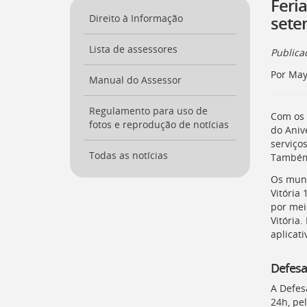
Feri
a
Direito à Informação
sete
página
inicial
Lista de assessores
do
Public
Portal
Por May
[
Manual do Assessor
Ctrl
+
Opt
Regulamento para uso de
Com os 
+
fotos e reprodução de notícias
do Anive
]
0
serviço
Ir
Todas as notícias
Também 
para
o
Os muní
Portal
Vitória 
de
por meio
Serviços
Vitória.
[
Ctrl
aplicati
+
Opt
Defesa 
+
]
1
A Defes
Ir
24h, pe