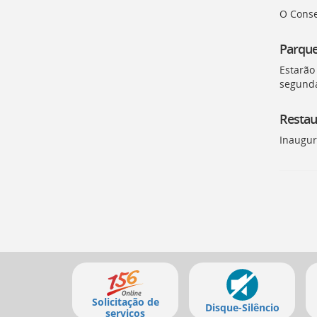
para
O Conse
a
listagem
de
Parqu
notícias
Estarão 
[
Ctrl
segunda
+
Opt
+
Restau
]
4
Inaugur
Ir
para
o
conteúdo
desta
página
[
Ctrl
+
Opt
Mais
+
]
c
serviços
Ir
Solicitação de
Disque-Silêncio
para
serviços