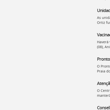
para
a
Unidad
lista
de
As unid
secretarias
Ortiz f
[
Ctrl
+
Vacina
Opt
Haverá 
+
]
(08), A
2
Ir
para
Pronto
a
página
O Pront
de
Praia d
legislação
[
Ctrl
Atençã
+
O Centr
Opt
manterã
+
]
3
Ir
Consel