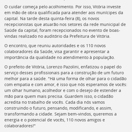
Ir
O cuidar começa pelo acolhimento. Por isso, Vitória investe
para
em mão de obra qualificada para atender aos munícipes da
a
capital. Na tarde desta quinta-feira (8), os novos
listagem
recepcionistas que atuarão nos setores da rede municipal de
de
Saúde da capital, foram recepcionados no evento de boas-
notícias
vindas realizado no auditório da Prefeitura de Vitória.
[]
Ir
O encontro, que reuniu autoridades e os 110 novos
para
colaboradores da Saúde, visa garantir e apresentar a
o
importância da qualidade no atendimento à população.
conteúdo
desta
O prefeito de Vitória, Lorenzo Pazolini, enfatizou o papel do
página
serviço desses profissionais para a construção de um futuro
[]
melhor para a saúde. "Há uma forma de olhar para o cidadão
Ir
com empatia e com amor, é isso que nós esperamos de vocês:
para
um olhar humano, acolhedor e com o desejo de estender a
a
mão para quem mais precisa. Guardem isso, o cidadão
busca
acredita no trabalho de vocês. Cada dia nós vamos
[]
construindo o futuro, pensando, modificando, e assim,
Voltar
transformando a cidade. Sejam bem-vindos, queremos a
para
energia e o potencial de vocês, 110 novos amigos e
o
colaboradores!"
início