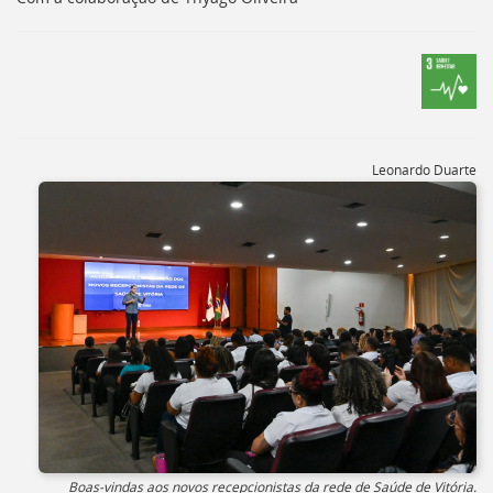
[]
Ir
para
o
Portal
de
Serviços
[]
Leonardo Duarte
Ir
para
a
lista
de
secretarias
[]
Ir
para
a
página
de
legislação
[]
Boas-vindas aos novos recepcionistas da rede de Saúde de Vitória.