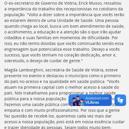
O ex-secretário de Governo de Vitória, Erick Musso, ressaltou
deste
a importância do trabalho dos recepcionistas no cotidiano da
menu
população. "Volto a dizer sobre a importância que vocês terão
[]
ao estarem dentro de uma Unidade de Saúde. Uma pessoa
quando chega ao local, busca um bom atendimento de saúde,
o acolhimento, a educação e a atenção são o que irão ajudar
cidadãos e suas famílias em momentos de dificuldade. Por
isso, eu não tenho dúvidas que vocês continuarão sendo essa
engrenagem que potencializa esse trabalho. Desejo a vocês
sucesso, que vocês tenham no coração dedicação, amor e,
sobretudo, o desejo de cuidar de gente."
Magda Lamborghini, secretária de Saúde de Vitória, esteve
presente no evento e destacou o município como o primeiro
do país no acesso e na qualidade em saúde pública. "Vocês
atuam na primeira capital com o melhor acesso à saúde do
país. Nós trabalhamos para proporcionar a melhor saúde
pública para a nossa população. Isso é motivo de orgulho.
Fazemos uma saúde pública com qualidade, acolhimento,
empatia e com muito profissionalismo. Por isso que a gente
faz questão de recebê-los, queremos cada vez mais dar
acesso a nossa população, pois está em nossa essência cuidar
e trazer dignidade às pessoas. Sejam todos muito bem-