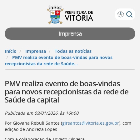
Prefeitura
Atalhos
de
de
Vitória
teclado:
Imprensa
Ir
para
Início
Imprensa
Todas as notícias
a
PMV realiza evento de boas-vindas para novos
página
recepcionistas da rede de Saúde...
de
instruções
PMV realiza evento de boas-vindas
de
acessibilidade
para novos recepcionistas da rede de
[]
Saúde da capital
Ir
para
a
Publicada em
09/01/2026, às 16h00
página
Por Giovana Rebuli Santos (
girsantos@vitoria.es.gov.br
), com
inicial
edição de Andreza Lopes
do
Portal
Com a colaboração de Thyago Oliveira