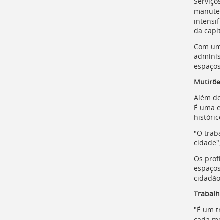
Serviço
para
manuten
a
intensi
lista
da capit
de
secretarias
Com uma
[
Ctrl
adminis
+
espaços
Opt
Mutirõe
+
]
2
Além do
Ir
É uma e
para
históri
a
página
"O trab
de
cidade"
legislação
Os prof
[
Ctrl
espaços
+
cidadão
Opt
+
Trabalh
]
3
"É um t
Ir
cada mo