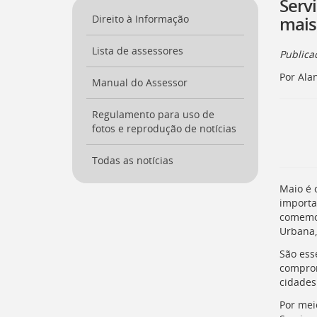
Serv
a
Direito à Informação
mais
página
inicial
Lista de assessores
do
Public
Portal
Por Ala
[
Manual do Assessor
Ctrl
+
Opt
Regulamento para uso de
+
fotos e reprodução de notícias
]
0
Ir
Todas as notícias
para
o
Maio é 
Portal
importa
de
comemor
Serviços
Urbana,
[
Ctrl
São ess
+
comprom
Opt
cidades
+
]
1
Por mei
Ir