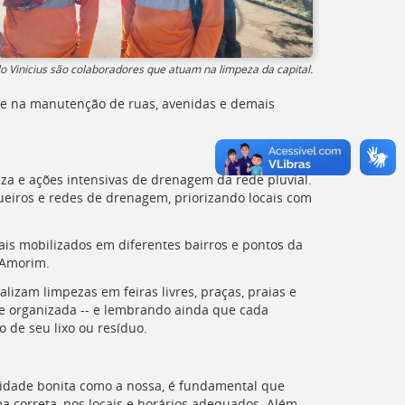
o Vinicius são colaboradores que atuam na limpeza da capital.
a e na manutenção de ruas, avenidas e demais
eza e ações intensivas de drenagem da rede pluvial.
bueiros e redes de drenagem, priorizando locais com
ais mobilizados em diferentes bairros e pontos da
 Amorim.
izam limpezas em feiras livres, praças, praias e
e organizada -- e lembrando ainda que cada
 de seu lixo ou resíduo.
 cidade bonita como a nossa, é fundamental que
a correta, nos locais e horários adequados. Além