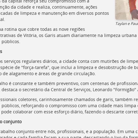
s da capital reforça seu compromisso com a
ção da cidade e realiza, continuamente, ações
ficadas de limpeza e manutenção em diversos pontos
al.
Taylan e Paul
 rotina que cobre todas as nove regiões
trativas de Vitória, os Garis atuam diariamente na limpeza urban
 públicos.
s
s serviços regulares diários, a cidade conta com mutirões de limp
spécie de "força-tarefa", que inclui a limpeza e desobstrução de 
co de alagamento e áreas de grande circulação.
alho é constante e também preventivo, com centenas de profission
, destaca o secretário da Central de Serviços, Leonardo "Formigão"
issionais coletores, carinhosamente chamados de garis, também real
 públicos, reforçando o compromisso com uma cidade mais limpa 
 pode colaborar com esse esforço diário, fazendo o descarte correto
o conjunto
rabalho conjunto entre nós, profissionais, e a população. Em uma
rador e cada família façam a sua parte, descartando o lixo da form