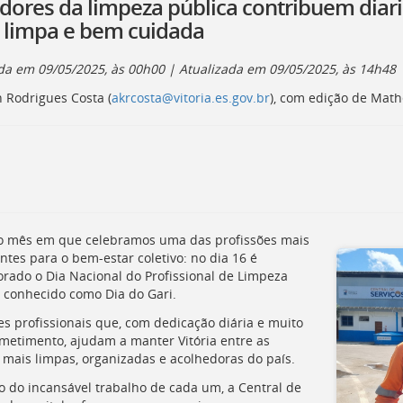
idores da limpeza pública contribuem diar
 limpa e bem cuidada
ada em
09/05/2025, às 00h00
| Atualizada em
09/05/2025, às 14h48
n Rodrigues Costa (
akrcosta@vitoria.es.gov.br
), com edição de Mat
o mês em que celebramos uma das profissões mais
ntes para o bem-estar coletivo: no dia 16 é
ado o Dia Nacional do Profissional de Limpeza
 conhecido como Dia do Gari.
es profissionais que, com dedicação diária e muito
etimento, ajudam a manter Vitória entre as
 mais limpas, organizadas e acolhedoras do país.
o do incansável trabalho de cada um, a Central de