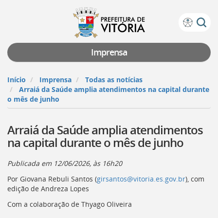
Prefeitura
Atalhos
de
de
Vitória
teclado:
Imprensa
Ir
para
Início
Imprensa
Todas as notícias
a
Arraiá da Saúde amplia atendimentos na capital durante
página
o mês de junho
de
instruções
Arraiá da Saúde amplia atendimentos
de
acessibilidade
na capital durante o mês de junho
[]
Ir
Publicada em
12/06/2026, às 16h20
para
a
Por Giovana Rebuli Santos (
girsantos@vitoria.es.gov.br
), com
página
edição de Andreza Lopes
inicial
Com a colaboração de Thyago Oliveira
do
Portal