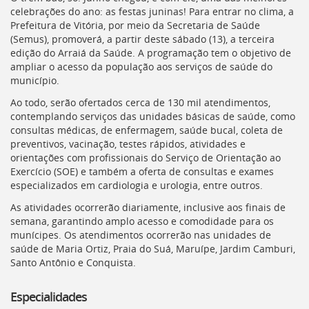
Ir
celebrações do ano: as festas juninas! Para entrar no clima, a
para
Prefeitura de Vitória, por meio da Secretaria de Saúde
a
(Semus), promoverá, a partir deste sábado (13), a terceira
listagem
edição do Arraiá da Saúde. A programação tem o objetivo de
de
ampliar o acesso da população aos serviços de saúde do
notícias
município.
[]
Ir
Ao todo, serão ofertados cerca de 130 mil atendimentos,
para
contemplando serviços das unidades básicas de saúde, como
o
consultas médicas, de enfermagem, saúde bucal, coleta de
conteúdo
preventivos, vacinação, testes rápidos, atividades e
desta
orientações com profissionais do Serviço de Orientação ao
página
Exercício (SOE) e também a oferta de consultas e exames
[]
especializados em cardiologia e urologia, entre outros.
Ir
As atividades ocorrerão diariamente, inclusive aos finais de
para
semana, garantindo amplo acesso e comodidade para os
a
munícipes. Os atendimentos ocorrerão nas unidades de
busca
saúde de Maria Ortiz, Praia do Suá, Maruípe, Jardim Camburi,
[]
Santo Antônio e Conquista.
Voltar
para
o
Especialidades
início