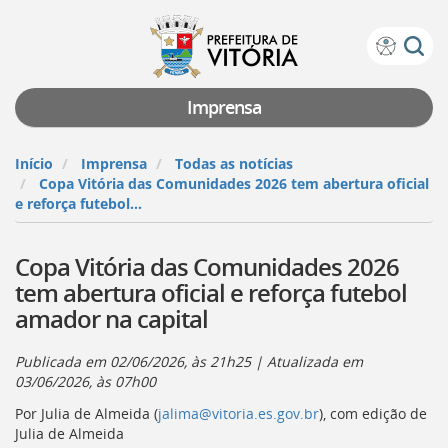
Prefeitura
Atalhos
de
de
Vitória
teclado:
Imprensa
Ir
para
Início
Imprensa
Todas as notícias
a
Copa Vitória das Comunidades 2026 tem abertura oficial
página
e reforça futebol...
de
instruções
Copa Vitória das Comunidades 2026
de
acessibilidade
tem abertura oficial e reforça futebol
[]
amador na capital
Ir
para
a
Publicada em
02/06/2026, às 21h25
| Atualizada em
página
03/06/2026, às 07h00
inicial
Por Julia de Almeida (
jalima@vitoria.es.gov.br
), com edição de
do
Julia de Almeida
Portal