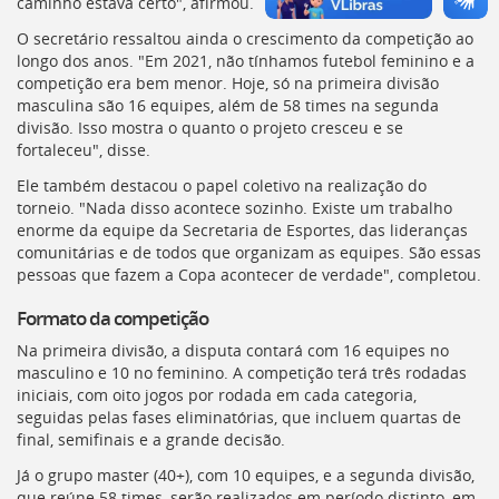
caminho estava certo", afirmou.
O secretário ressaltou ainda o crescimento da competição ao
longo dos anos. "Em 2021, não tínhamos futebol feminino e a
competição era bem menor. Hoje, só na primeira divisão
masculina são 16 equipes, além de 58 times na segunda
divisão. Isso mostra o quanto o projeto cresceu e se
fortaleceu", disse.
Ele também destacou o papel coletivo na realização do
torneio. "Nada disso acontece sozinho. Existe um trabalho
enorme da equipe da Secretaria de Esportes, das lideranças
comunitárias e de todos que organizam as equipes. São essas
pessoas que fazem a Copa acontecer de verdade", completou.
Formato da competição
Na primeira divisão, a disputa contará com 16 equipes no
masculino e 10 no feminino. A competição terá três rodadas
iniciais, com oito jogos por rodada em cada categoria,
seguidas pelas fases eliminatórias, que incluem quartas de
final, semifinais e a grande decisão.
Já o grupo master (40+), com 10 equipes, e a segunda divisão,
que reúne 58 times, serão realizados em período distinto, em