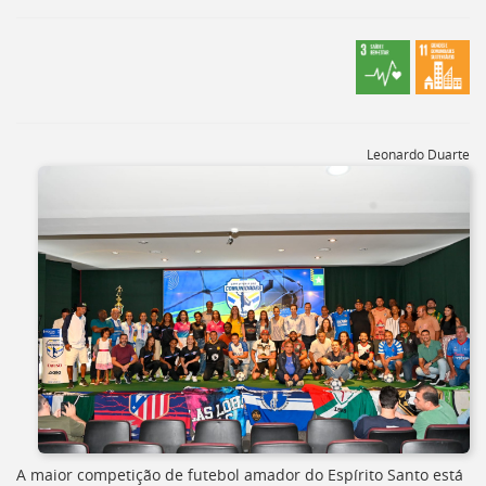
[]
Ir
para
o
Portal
de
Serviços
Leonardo Duarte
[]
Ir
para
a
lista
de
secretarias
[]
Ir
para
a
página
de
legislação
[]
A maior competição de futebol amador do Espírito Santo está