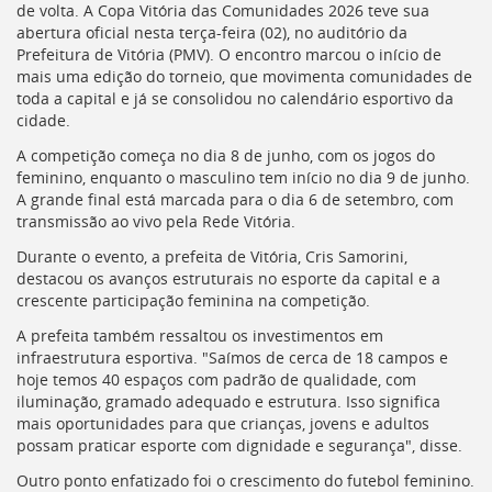
Ir
de volta. A Copa Vitória das Comunidades 2026 teve sua
para
abertura oficial nesta terça-feira (02), no auditório da
a
Prefeitura de Vitória (PMV). O encontro marcou o início de
listagem
mais uma edição do torneio, que movimenta comunidades de
de
toda a capital e já se consolidou no calendário esportivo da
notícias
cidade.
[]
A competição começa no dia 8 de junho, com os jogos do
Ir
feminino, enquanto o masculino tem início no dia 9 de junho.
para
A grande final está marcada para o dia 6 de setembro, com
o
transmissão ao vivo pela Rede Vitória.
conteúdo
desta
Durante o evento, a prefeita de Vitória, Cris Samorini,
página
destacou os avanços estruturais no esporte da capital e a
[]
crescente participação feminina na competição.
Ir
para
A prefeita também ressaltou os investimentos em
a
infraestrutura esportiva. "Saímos de cerca de 18 campos e
busca
hoje temos 40 espaços com padrão de qualidade, com
[]
iluminação, gramado adequado e estrutura. Isso significa
Voltar
mais oportunidades para que crianças, jovens e adultos
para
possam praticar esporte com dignidade e segurança", disse.
o
Outro ponto enfatizado foi o crescimento do futebol feminino.
início