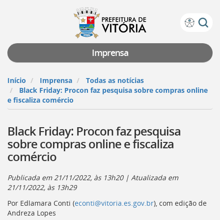
Prefeitura
Atalhos
de
de
Vitória
teclado:
Imprensa
Ir
para
Início
Imprensa
Todas as notícias
a
Black Friday: Procon faz pesquisa sobre compras online
página
e fiscaliza comércio
de
instruções
Black Friday: Procon faz pesquisa
de
acessibilidade
sobre compras online e fiscaliza
[]
comércio
Ir
para
a
Publicada em
21/11/2022, às 13h20
| Atualizada em
página
21/11/2022, às 13h29
inicial
Por Edlamara Conti (
econti@vitoria.es.gov.br
), com edição de
do
Andreza Lopes
Portal