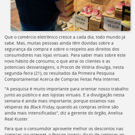
Ir
para
a
listagem
de
notícias
Que o comércio eletrônico cresce a cada dia, todo mundo já
[]
sabe. Mas, muitas pessoas ainda têm dúvidas sobre a
Ir
segurança da compra e sobre o respeito aos direitos dos
para
consumidores nas lojas virtuais. Para saber mais sobre este
o
novo hábito de consumo, o que atrai os clientes e as
conteúdo
potenciais desvantagens, o Procon de Vitória divulga, nesta
desta
segunda-feira (21), os resultados da Primeira Pesquisa
página
Comportamental Acerca de Compras Feitas Pela Internet.
[]
Ir
"A pesquisa é muito importante para orientar nosso trabalho
para
junto ao público e aos lojistas virtuais. E a divulgação nesta
a
semana é ainda mais importante, porque estamos nas
busca
vésperas da
Black Friday
, quando as compras online são
[]
ainda mais intensificadas", diz a gerente do órgão, Anelisa
Voltar
Real Kuster.
para
o
Para que o consumidor aproveite melhor os descontos nas
início
compras via internet, o Procon inseriu dicas de compras on-